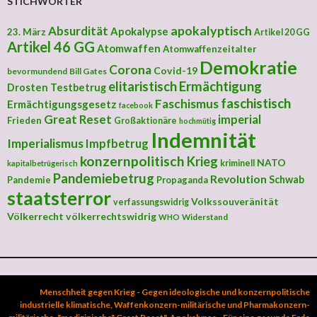
STICHWÖRTER
apokalyptisch
Absurdität
Apokalypse
23. März
Artikel 20 GG
Artikel 46 GG
Atomwaffen
Atomwaffenzeitalter
Demokratie
Corona
Covid-19
bevormundend
Bill Gates
elitaristisch
Ermächtigung
Drosten Testbetrug
faschistisch
Faschismus
Ermächtigungsgesetz
facebook
Great Reset
imperial
Frieden
Großaktionäre
hochmütig
Indemnität
Imperialismus
Impfbetrug
konzernpolitisch
Krieg
NATO
kriminell
kapitalbetrügerisch
Pandemiebetrug
Revolution
Schwab
Pandemie
Propaganda
staatsterror
Volkssouveränität
verfassungswidrig
Völkerrecht
völkerrechtswidrig
Widerstand
WHO
Menschheit gegen Krieg - Gegen ideologische und konzernpolitische
industrielle klimatische, Waffenkonzern-militärische und Pharmakonzern-