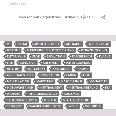
23
23. MAI
ABSOLUTISTISCH
ADENAUER
ARTIKEL 46 GG
BEFREIEN
BUNDESREPUBLIK DEUTSCHLAND
DENAZIFIZIERUNG
ELITARISMUS
ERDE
ESKALATION
FASCHISTISCH
FLACHE
FREI
GENÖTIGT
GESTRICKT
HINTERGRÜNDIG
HISTORIE
INDEMNITÄT
KAISERREICH
KASPER
KIRCHENAUSTRITT
KONFESSION
LANKA
LIEBE
MANIPULATION
MARKETING
MASOCHISMUS
MONARCHIE
MONARCHISTISCH
NEUTRALISIERT
NEUTRALISISIERUNG
NLP
PADBERG
RELIGIONIDEOLOGIE
SADISMUS
SADOMASOCHISMUS
STEFFEN
STEFFEN PADBERG
STGB § 226
WAHRHEITSKONGRESS
WELLE
WELTKRIEG