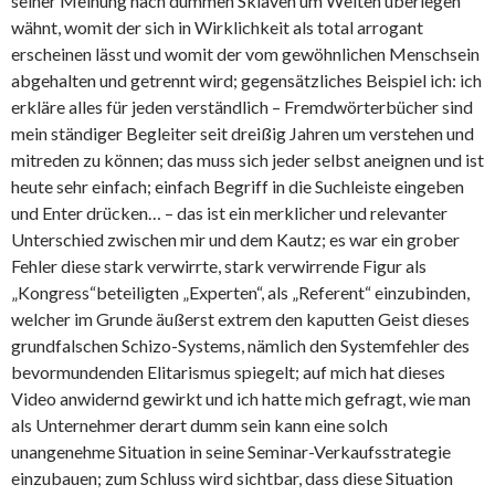
seiner Meinung nach dummen Sklaven um Welten überlegen
wähnt, womit der sich in Wirklichkeit als total arrogant
erscheinen lässt und womit der vom gewöhnlichen Menschsein
abgehalten und getrennt wird; gegensätzliches Beispiel ich: ich
erkläre alles für jeden verständlich – Fremdwörterbücher sind
mein ständiger Begleiter seit dreißig Jahren um verstehen und
mitreden zu können; das muss sich jeder selbst aneignen und ist
heute sehr einfach; einfach Begriff in die Suchleiste eingeben
und Enter drücken… – das ist ein merklicher und relevanter
Unterschied zwischen mir und dem Kautz; es war ein grober
Fehler diese stark verwirrte, stark verwirrende Figur als
„Kongress“beteiligten „Experten“, als „Referent“ einzubinden,
welcher im Grunde äußerst extrem den kaputten Geist dieses
grundfalschen Schizo-Systems, nämlich den Systemfehler des
bevormundenden Elitarismus spiegelt; auf mich hat dieses
Video anwidernd gewirkt und ich hatte mich gefragt, wie man
als Unternehmer derart dumm sein kann eine solch
unangenehme Situation in seine Seminar-Verkaufsstrategie
einzubauen; zum Schluss wird sichtbar, dass diese Situation