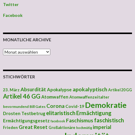
Twitter
Facebook
MONATLICHE ARCHIVE
MONATLICHE ARCHIVE
STICHWÖRTER
apokalyptisch
Absurdität
Apokalypse
23. März
Artikel 20 GG
Artikel 46 GG
Atomwaffen
Atomwaffenzeitalter
Demokratie
Corona
Covid-19
bevormundend
Bill Gates
elitaristisch
Ermächtigung
Drosten Testbetrug
faschistisch
Faschismus
Ermächtigungsgesetz
facebook
Great Reset
imperial
Frieden
Großaktionäre
hochmütig