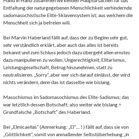
Hand in Hand zusammen wirkenden Hauptursachen für das
Entfaltung der naturgegebenen Menschlichkeit verhindernde
sadomasochistische Elite-Sklavensystem ist; aus welchem die
Menschheit sich ja befreien will.
Bei Marvin Haberland fällt auf, dass der zu Beginn sehr gut,
sehr verständlich erklärt, aber auch das alles ist bereits
bekannt und zum Schluss jedoch dazu übergeht allen ernstes
dazu manipulieren zu wollen, Ungerechtigkeit, Elitarismus,
Leistungsgesellschaft, Betrug hinzunehmen, statt zu
neutralisieren. „Sorry“, aber wer sich darauf einlässt, der wird
nichts verändern, denn das ist dasselbe wie bislang.
Masochismus im Sadomasochismus des Elite-Sadismus; das
war letztlich dessen Botschaft; also weiter wie bislang =
Grundfalsche „Botschaft“ des Haberland.
Bei „Elmicaellas“ (Anmerkung: „El“… ! ) fällt auf, dass sie von
„Göttlichkeit“, somit von anmaßender Selbstüberhebung „in