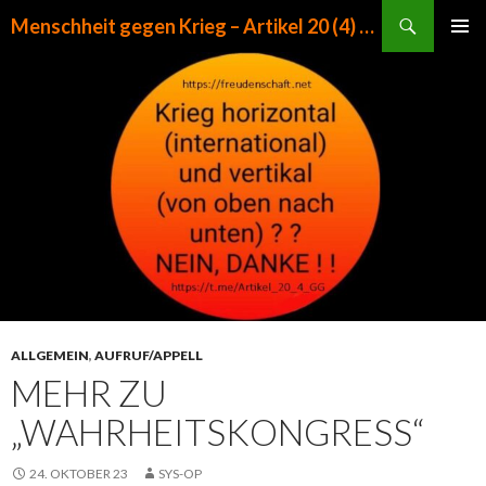
Suchen
Menschheit gegen Krieg – Artikel 20 (4) GG
ZUM INHALT SPRINGEN
PRIMÄR
MENÜ
ALLGEMEIN
,
AUFRUF/APPELL
MEHR ZU
„WAHRHEITSKONGRESS“
24. OKTOBER 23
SYS-OP