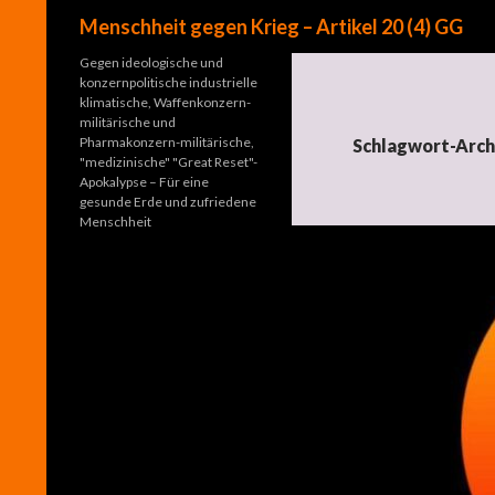
Suchen
Menschheit gegen Krieg – Artikel 20 (4) GG
Gegen ideologische und
konzernpolitische industrielle
klimatische, Waffenkonzern-
militärische und
Pharmakonzern-militärische,
Schlagwort-Arch
"medizinische" "Great Reset"-
Apokalypse – Für eine
gesunde Erde und zufriedene
Menschheit