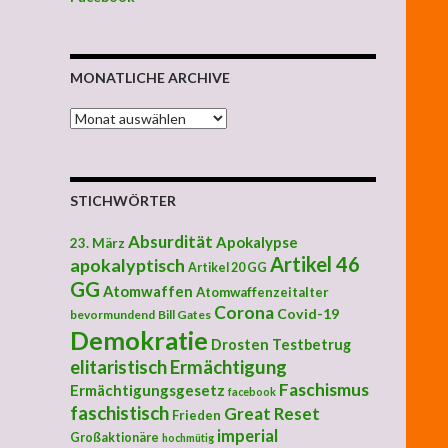
MONATLICHE ARCHIVE
MONATLICHE ARCHIVE
STICHWÖRTER
Absurdität
Apokalypse
23. März
Artikel 46
apokalyptisch
Artikel 20 GG
GG
Atomwaffen
Atomwaffenzeitalter
Corona
Covid-19
bevormundend
Bill Gates
Demokratie
Drosten Testbetrug
elitaristisch
Ermächtigung
Faschismus
Ermächtigungsgesetz
facebook
faschistisch
Great Reset
Frieden
imperial
Großaktionäre
hochmütig