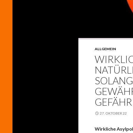
ALLGEMEIN
WIRKLIC
NATÜRL
SOLANGE
GEWÄHR
GEFÄHR
27. OKTOBER 22
Wirkliche Asylpoli