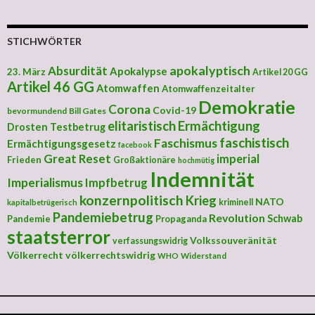
STICHWÖRTER
apokalyptisch
Absurdität
Apokalypse
23. März
Artikel 20 GG
Artikel 46 GG
Atomwaffen
Atomwaffenzeitalter
Demokratie
Corona
Covid-19
bevormundend
Bill Gates
elitaristisch
Ermächtigung
Drosten Testbetrug
faschistisch
Faschismus
Ermächtigungsgesetz
facebook
Great Reset
imperial
Frieden
Großaktionäre
hochmütig
Indemnität
Imperialismus
Impfbetrug
konzernpolitisch
Krieg
NATO
kriminell
kapitalbetrügerisch
Pandemiebetrug
Revolution
Schwab
Pandemie
Propaganda
staatsterror
Volkssouveränität
verfassungswidrig
Völkerrecht
völkerrechtswidrig
Widerstand
WHO