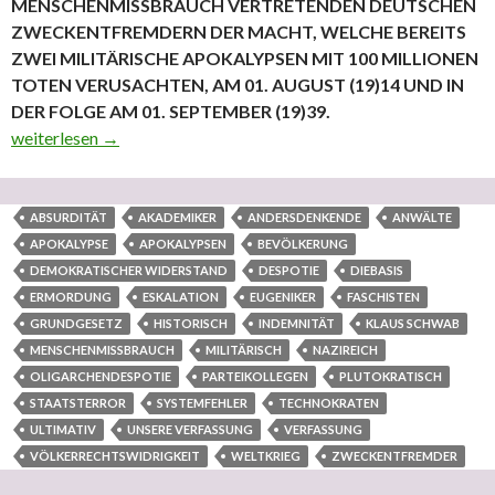
MENSCHENMISSBRAUCH VERTRETENDEN DEUTSCHEN
ZWECKENTFREMDERN DER MACHT, WELCHE BEREITS
ZWEI MILITÄRISCHE APOKALYPSEN MIT 100 MILLIONEN
TOTEN VERUSACHTEN, AM 01. AUGUST (19)14 UND IN
DER FOLGE AM 01. SEPTEMBER (19)39.
ABSURDITÄT DER DEUTSCHEN ‚INDEMNITÄT – ‚GENUSS
weiterlesen
→
ABSURDITÄT
AKADEMIKER
ANDERSDENKENDE
ANWÄLTE
APOKALYPSE
APOKALYPSEN
BEVÖLKERUNG
DEMOKRATISCHER WIDERSTAND
DESPOTIE
DIEBASIS
ERMORDUNG
ESKALATION
EUGENIKER
FASCHISTEN
GRUNDGESETZ
HISTORISCH
INDEMNITÄT
KLAUS SCHWAB
MENSCHENMISSBRAUCH
MILITÄRISCH
NAZIREICH
OLIGARCHENDESPOTIE
PARTEIKOLLEGEN
PLUTOKRATISCH
STAATSTERROR
SYSTEMFEHLER
TECHNOKRATEN
ULTIMATIV
UNSERE VERFASSUNG
VERFASSUNG
VÖLKERRECHTSWIDRIGKEIT
WELTKRIEG
ZWECKENTFREMDER