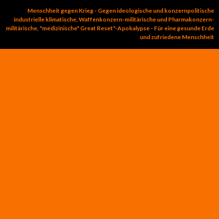
Menschheit gegen Krieg - Gegen ideologische und konzernpolitische
industrielle klimatische, Waffenkonzern-militärische und Pharmakonzern-
militärische, "medizinische" Great Reset"-Apokalypse - Für eine gesunde Erde
und zufriedene Menschheit