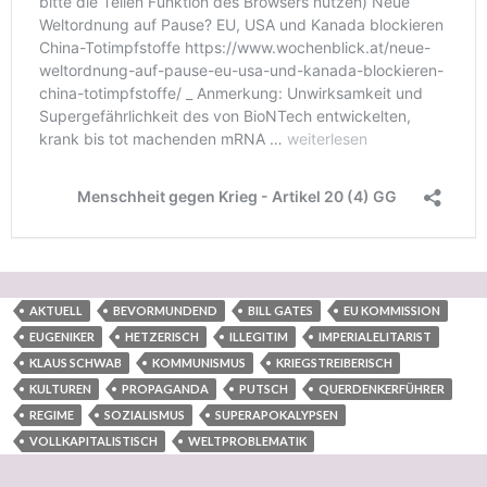
AKTUELL
BEVORMUNDEND
BILL GATES
EU KOMMISSION
EUGENIKER
HETZERISCH
ILLEGITIM
IMPERIALELITARIST
KLAUS SCHWAB
KOMMUNISMUS
KRIEGSTREIBERISCH
KULTUREN
PROPAGANDA
PUTSCH
QUERDENKERFÜHRER
REGIME
SOZIALISMUS
SUPERAPOKALYPSEN
VOLLKAPITALISTISCH
WELTPROBLEMATIK