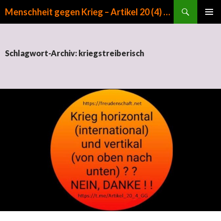
Suchen
Menschheit gegen Krieg – Artikel 20 (4) GG
ZUM INHALT SPRINGEN
PRIMÄR
MENÜ
Schlagwort-Archiv: kriegstreiberisch