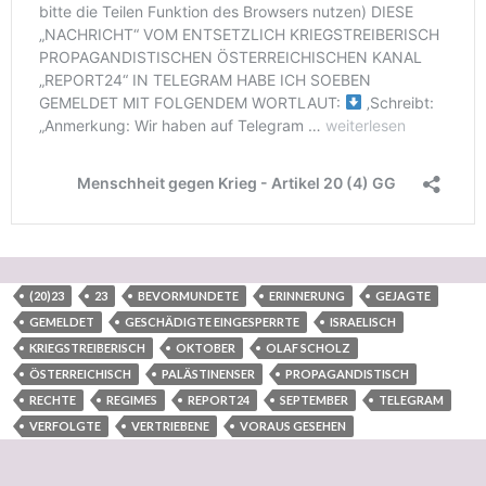
(20)23
23
BEVORMUNDETE
ERINNERUNG
GEJAGTE
GEMELDET
GESCHÄDIGTE EINGESPERRTE
ISRAELISCH
KRIEGSTREIBERISCH
OKTOBER
OLAF SCHOLZ
ÖSTERREICHISCH
PALÄSTINENSER
PROPAGANDISTISCH
RECHTE
REGIMES
REPORT24
SEPTEMBER
TELEGRAM
VERFOLGTE
VERTRIEBENE
VORAUS GESEHEN