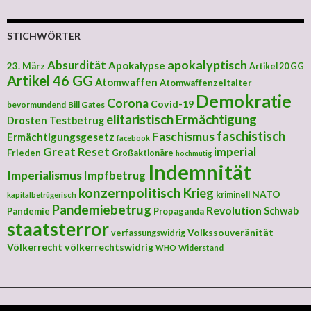
STICHWÖRTER
apokalyptisch
Absurdität
Apokalypse
23. März
Artikel 20 GG
Artikel 46 GG
Atomwaffen
Atomwaffenzeitalter
Demokratie
Corona
Covid-19
bevormundend
Bill Gates
elitaristisch
Ermächtigung
Drosten Testbetrug
faschistisch
Faschismus
Ermächtigungsgesetz
facebook
Great Reset
imperial
Frieden
Großaktionäre
hochmütig
Indemnität
Imperialismus
Impfbetrug
konzernpolitisch
Krieg
NATO
kriminell
kapitalbetrügerisch
Pandemiebetrug
Revolution
Schwab
Pandemie
Propaganda
staatsterror
Volkssouveränität
verfassungswidrig
Völkerrecht
völkerrechtswidrig
Widerstand
WHO