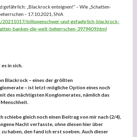
d gefährlich: „Blackrock enteignen!“ – Wie „Schatten-
beherrschen – 17.10.2021, SNA
e./20211017/billionenschwer-und-gefaehrlich-blackrock-
atten-banken-die-welt-beherrschen-3979409.html
es in sich.
on Blackrock – eines der größten
lomerate – ist letzt-mögliche Option eines noch
it des mächtigsten Konglomerates, nämlich das
 Menschheit.
h schiebe gleich noch einen Beitrag von mir nach (2/4),
angene Nacht verfasste, ohne diesen hier über
zu haben, den fand ich erst soeben. Auch dieser