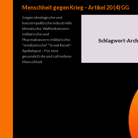
Suchen
Menschheit gegen Krieg – Artikel 20 (4) GG
Gegen ideologische und
konzernpolitische industrielle
klimatische, Waffenkonzern-
militärische und
Pharmakonzern-militärische,
Schlagwort-Arch
"medizinische" "Great Reset"-
Apokalypse – Für eine
gesunde Erde und zufriedene
Menschheit