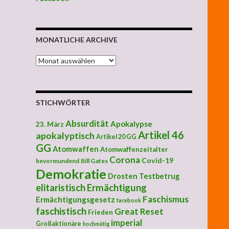
MONATLICHE ARCHIVE
MONATLICHE ARCHIVE
STICHWÖRTER
Absurdität
Apokalypse
23. März
Artikel 46
apokalyptisch
Artikel 20 GG
GG
Atomwaffen
Atomwaffenzeitalter
Corona
Covid-19
bevormundend
Bill Gates
Demokratie
Drosten Testbetrug
elitaristisch
Ermächtigung
Faschismus
Ermächtigungsgesetz
facebook
faschistisch
Great Reset
Frieden
imperial
Großaktionäre
hochmütig