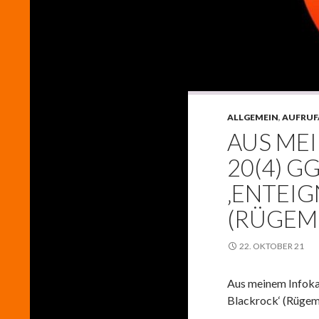
ALLGEMEIN
,
AUFRUF
AUS ME
20(4) G
‚ENTEI
(RÜGEM
22. OKTOBER 21
Aus meinem Infokan
Blackrock‘ (Rügem