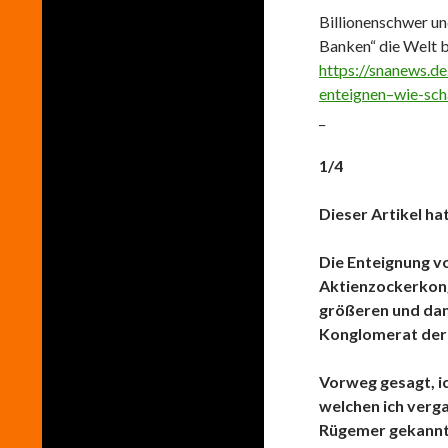
Billionenschwer un
Banken“ die Welt 
https://snanews.d
enteignen–wie-sch
_
1/4
Dieser Artikel hat 
Die Enteignung v
Aktienzockerkong
größeren und dam
Konglomerat der
Vorweg gesagt, ic
welchen ich verg
Rügemer gekannt 