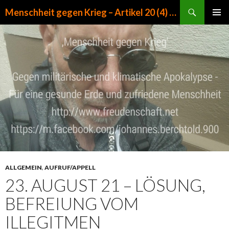
Suchen
Menschheit gegen Krieg – Artikel 20 (4) GG
ZUM INHALT SPRINGEN
PRIMÄR
MENÜ
ALLGEMEIN
,
AUFRUF/APPELL
23. AUGUST 21 – LÖSUNG,
BEFREIUNG VOM
ILLEGITMEN