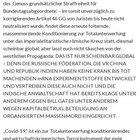
des ‚Genuss grundsätzlicher Straffreiheit für
Bundestagsabgeordnete.‘ – im somit unverzüglich zu
korrigierenden Artikel 46 GG von Juristen bis heute nicht
neutralisiert wurde, findet diese erneute folternde,
massenmordende Konditionierung zur Totalunterwerfung
unter das imperialelitaristische römische Kreuz statt, diesmal
scheinbar global; aber lasst euch nicht täuschen von der
westlichen Propaganda: DAS IST NUR SCHEINBAR GLOBAL
– DENN DIE RUSSISCHE FÖDERATION, DIE VR CHINA
UND REPUBLIK INDIEN HABEN KEINE KRANK BIS TOT
MACHENDEN mRNA EXPERIMENTSTOFFE ENTWICKELT
UND VERTREIBEN DIESE AUCH NICHT UND DIE
INDISCHE ANWALTSCHAFT HAT BEREITS KLAGE UNTER
ANDEREM GEGEN BILL GATES UNTER ANDEREM
WEGEN KAPITALBETRUG, BETEILIGUNG AN
ORGANISIERTEM MASSENMORD EINGEREICHT.
„Covid-19,“ ist ein zur Totalunterwerfung konditionierendes
und wirtschaftskriegerisches Terrorinstrument der ewig