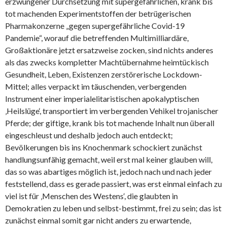
erzwungener Durchsetzung mit supergefährlichen, krank bis
tot machenden Experimentstoffen der betrügerischen
Pharmakonzerne „gegen supergefährliche Covid-19
Pandemie“, worauf die betreffenden Multimilliardäre,
Großaktionäre jetzt ersatzweise zocken, sind nichts anderes
als das zwecks kompletter Machtübernahme heimtückisch
Gesundheit, Leben, Existenzen zerstörerische Lockdown-
Mittel; alles verpackt im täuschenden, verbergenden
Instrument einer imperialelitaristischen apokalyptischen
‚Heilslüge‘, transportiert im verbergenden Vehikel trojanischer
Pferde; der giftige, krank bis tot machende Inhalt nun überall
eingeschleust und deshalb jedoch auch entdeckt;
Bevölkerungen bis ins Knochenmark schockiert zunächst
handlungsunfähig gemacht, weil erst mal keiner glauben will,
das so was abartiges möglich ist, jedoch nach und nach jeder
feststellend, dass es gerade passiert, was erst einmal einfach zu
viel ist für ‚Menschen des Westens‘, die glaubten in
Demokratien zu leben und selbst-bestimmt, frei zu sein; das ist
zunächst einmal somit gar nicht anders zu erwartende,