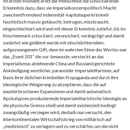
Im ersten Moment erlitt die Menschheit die schockierende
Erkenntnis dazu, dass sie imperialkonzernpolitisch Macht
zweckentfremdend Indemnität-kapitalsuperkriminell
faschistisch massiv getäuscht, betrogen, missbraucht,
eingeschüchtert wird und mit dieser Erkenntnis zutiefst, bis ins
Knochenmark schockiert, verunsichert, verängstigt und damit
zunächst wie gelähmt wurde mit einschüchterndem,
aufgezwungenem Gift, denn im wahrsten Sinne des Wortes war
das „Event 201“ die vor-bewusste, versteckt an das
Imperialismus ablehnende China und Russland gerichtete
Ankündigung westlicher, paranoider Imperialelitaristen, auf
Basis ihrer üblichen kriminellen Propaganda und durch ihre
ideologische Weigerung zu akzeptieren, dass die auf
ununterbrochenen Expansionen und damit automatisch
Apokalypsen produzierende imperialelitaristische Ideologie an
die physische Grenze stieß und damit existenziell bedingt
zwangsläufig versiegen wird, deshalb nun versucht, den
interkontinentalen Wirtschaftskrieg von militärisch auf
„medizinisch“ zu verlagern und zu verschärfen, um die nicht