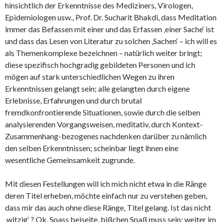
hinsichtlich der Erkenntnisse des Mediziners, Virologen,
Epidemiologen usw., Prof. Dr. Sucharit Bhakdi, dass Meditation
immer das Befassen mit einer und das Erfassen ‚einer Sache‘ ist
und dass das Lesen von Literatur zu solchen ‚Sachen‘ – ich will es
als Themenkomplexe bezeichnen – natürlich weiter bringt;
diese spezifisch hochgradig gebildeten Personen und ich
mögen auf stark unterschiedlichen Wegen zu ihren
Erkenntnissen gelangt sein; alle gelangten durch eigene
Erlebnisse, Erfahrungen und durch brutal
fremdkonfrontierende Situationen, sowie durch die selben
analysierenden Vorgangsweisen, meditativ, durch Kontext-
Zusammenhang-bezogenes nachdenken darüber zu nämlich
den selben Erkenntnissen; scheinbar liegt ihnen eine
wesentliche Gemeinsamkeit zugrunde.
Mit diesen Festellungen will ich mich nicht etwa in die Ränge
deren Titel erheben, möchte einfach nur zu verstehen geben,
dass mir das auch ohne diese Ränge, Titel gelang. Ist das nicht
‚witzig‘ ? Ok, Spass beiseite, bißchen Spaß muss sein; weiter im