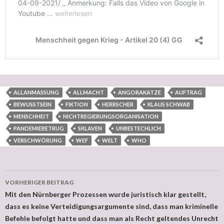
ALLANMASSUNG
ALLMACHT
ANGORAKATZE
AUFTRAG
BEWUSSTSEIN
FIKTION
HERRSCHER
KLAUS SCHWAB
MENSCHHEIT
NICHTREGIERUNGSORGANISATION
PANDEMIEBETRUG
SKLAVEN
UNBESTECHLICH
VERSCHWÖRUNG
WEF
WELT
WHO
VORHERIGER BEITRAG
Beitragsnavigation
Mit den Nürnberger Prozessen wurde juristisch klar gestellt,
dass es keine Verteidigungsargumente sind, dass man kriminelle
Befehle befolgt hatte und dass man als Recht geltendes Unrecht