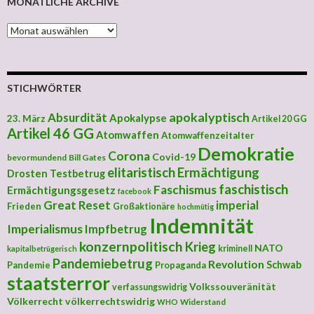
MONATLICHE ARCHIVE
MONATLICHE ARCHIVE
STICHWÖRTER
apokalyptisch
Absurdität
Apokalypse
23. März
Artikel 20 GG
Artikel 46 GG
Atomwaffen
Atomwaffenzeitalter
Demokratie
Corona
Covid-19
bevormundend
Bill Gates
elitaristisch
Ermächtigung
Drosten Testbetrug
faschistisch
Faschismus
Ermächtigungsgesetz
facebook
Great Reset
imperial
Frieden
Großaktionäre
hochmütig
Indemnität
Imperialismus
Impfbetrug
konzernpolitisch
Krieg
NATO
kriminell
kapitalbetrügerisch
Pandemiebetrug
Revolution
Schwab
Pandemie
Propaganda
staatsterror
Volkssouveränität
verfassungswidrig
Völkerrecht
völkerrechtswidrig
Widerstand
WHO