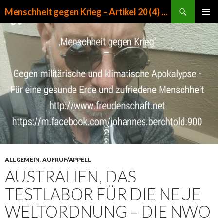
Suchen
Menschheit gegen Krieg – Artikel 20 (4) GG
ZUM INHALT SPRINGEN
PRIMÄR
MENÜ
ALLGEMEIN
,
AUFRUF/APPELL
AUSTRALIEN, DAS
TESTLABOR FÜR DIE NEUE
WELTORDNUNG – DIE NWO