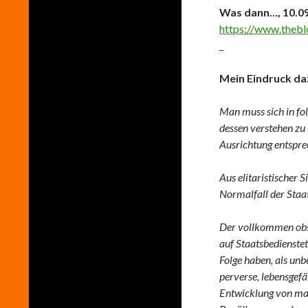
Was dann…, 10.09
https://www.theb
_
Mein Eindruck daz
Man muss sich in fo
dessen verstehen zu
Ausrichtung entsprech
Aus elitaristischer S
Normalfall der Staat
Der vollkommen obso
auf Staatsbedienste
Folge haben, als un
perverse, lebensgef
Entwicklung von mas