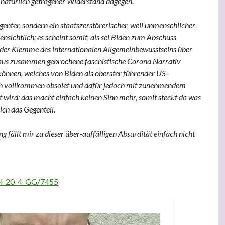
natürlich getragener Widerstand dagegen.
ligenter, sondern ein staatszerstörerischer, weil unmenschlicher
ffensichtlich; es scheint somit, als sei Biden zum Abschuss
 der Klemme des internationalen Allgemeinbewusstseins über
haus zusammen gebrochene faschistische Corona Narrativ
nnen, welches von Biden als oberster führender US-
 vollkommen obsolet und dafür jedoch mit zunehmendem
t wird; das macht einfach keinen Sinn mehr, somit steckt da was
ich das Gegenteil.
g fällt mir zu dieser über-auffälligen Absurdität einfach nicht
kel_20_4_GG/7455