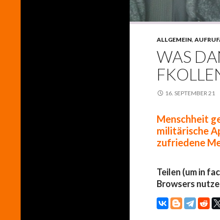
ALLGEMEIN
,
AUFRUF
WAS DAN
FKOLLE
16. SEPTEMBER 21
Menschheit ge
militärische 
zufriedene M
Teilen (um in fa
Browsers nutze