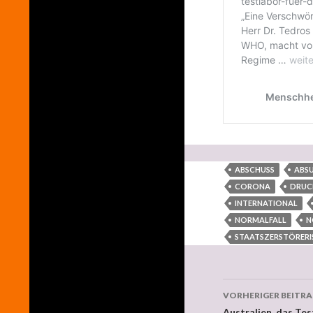
ABSCHUSS
ABS
CORONA
DRUC
INTERNATIONAL
NORMALFALL
N
STAATSZERSTÖRERI
VORHERIGER BEITR
Australien, das Te