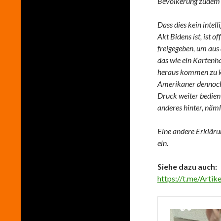
Bevölkerung zudem 
Dass dies kein intel
Akt Bidens ist, ist o
freigegeben, um aus
das wie ein Karten
heraus kommen zu kö
Amerikaner dennoch
Druck weiter bedien
anderes hinter, näml
Eine andere Erklärun
ein.
Siehe dazu auch:
https://t.me/Arti