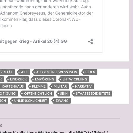
URDITÄT
AKT
ALLGEMEINBEWUSSTSEIN
BIDEN
K
EINDRUCK
EMPÖRUNG
ENTWICKLUNG
KARTENHAUS
KLEMME
MILITÄR
NARRATIV
ÖTIGUNG
OFFENSICHTLICH
SINN
STAATSBEDIENSTETE
SCH
UNMENSCHLICHKEIT
ZWANG
AG
stlabor für die Neue Weltordnung – die NWO (+Video) /