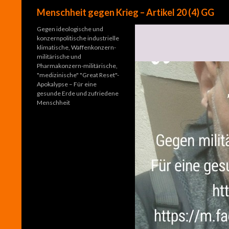
Suchen
Menschheit gegen Krieg – Artikel 20 (4) GG
Gegen ideologische und
konzernpolitische industrielle
klimatische, Waffenkonzern-
militärische und
Pharmakonzern-militärische,
"medizinische" "Great Reset"-
Apokalypse – Für eine
gesunde Erde und zufriedene
Menschheit