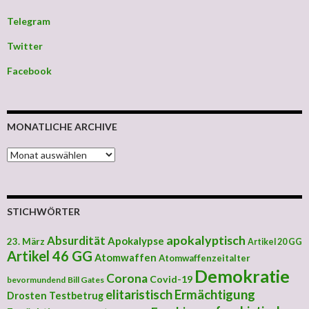
Telegram
Twitter
Facebook
MONATLICHE ARCHIVE
MONATLICHE ARCHIVE
STICHWÖRTER
apokalyptisch
Absurdität
Apokalypse
23. März
Artikel 20 GG
Artikel 46 GG
Atomwaffen
Atomwaffenzeitalter
Demokratie
Corona
Covid-19
bevormundend
Bill Gates
elitaristisch
Ermächtigung
Drosten Testbetrug