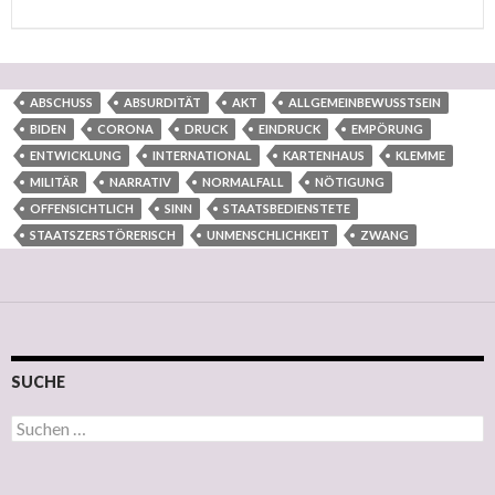
ABSCHUSS
ABSURDITÄT
AKT
ALLGEMEINBEWUSSTSEIN
BIDEN
CORONA
DRUCK
EINDRUCK
EMPÖRUNG
ENTWICKLUNG
INTERNATIONAL
KARTENHAUS
KLEMME
MILITÄR
NARRATIV
NORMALFALL
NÖTIGUNG
OFFENSICHTLICH
SINN
STAATSBEDIENSTETE
STAATSZERSTÖRERISCH
UNMENSCHLICHKEIT
ZWANG
SUCHE
Suchen nach: