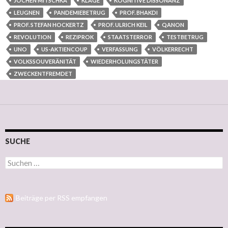
JOCHEN MITSCHKA
KLAGE
KOGNITIVE DISSONANZ
LEUGNEN
PANDEMIEBETRUG
PROF. BHAKDI
PROF. STEFAN HOCKERTZ
PROF. ULRICH KEIL
QANON
REVOLUTION
REZIPROK
STAATSTERROR
TESTBETRUG
UNO
US-AKTIENCOUP
VERFASSUNG
VÖLKERRECHT
VOLKSSOUVERÄNITÄT
WIEDERHOLUNGSTÄTER
ZWECKENTFREMDET
SUCHE
Suchen nach:
Beiträge per RSS empfangen