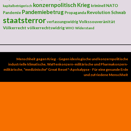
konzernpolitisch
Krieg
NATO
kriminell
kapitalbetrügerisch
Pandemiebetrug
Revolution
Schwab
Pandemie
Propaganda
staatsterror
Volkssouveränität
verfassungswidrig
Völkerrecht
völkerrechtswidrig
Widerstand
WHO
Menschheit gegen Krieg - Gegen ideologische und konzernpolitische
industrielle klimatische, Waffenkonzern-militärische und Pharmakonzern-
militärische, "medizinische" Great Reset"-Apokalypse - Für eine gesunde Erde
und zufriedene Menschheit