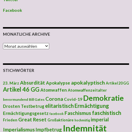
Facebook
MONATLICHE ARCHIVE
MONATLICHE ARCHIVE
STICHWÖRTER
apokalyptisch
Absurdität
Apokalypse
23. März
Artikel 20 GG
Artikel 46 GG
Atomwaffen
Atomwaffenzeitalter
Demokratie
Corona
Covid-19
bevormundend
Bill Gates
elitaristisch
Ermächtigung
Drosten Testbetrug
faschistisch
Faschismus
Ermächtigungsgesetz
facebook
Great Reset
imperial
Frieden
Großaktionäre
hochmütig
Indemnität
Imperialismus
Impfbetrug