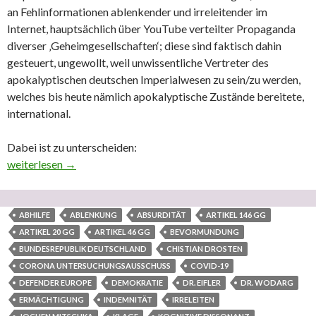
an Fehlinformationen ablenkender und irreleitender im
Internet, hauptsächlich über YouTube verteilter Propaganda
diverser ‚Geheimgesellschaften‘; diese sind faktisch dahin
gesteuert, ungewollt, weil unwissentliche Vertreter des
apokalyptischen deutschen Imperialwesen zu sein/zu werden,
welches bis heute nämlich apokalyptische Zustände bereitete,
international.
Dabei ist zu unterscheiden:
Die Schwierigkeit für einen geringen deutschen Bevölkerungstei
weiterlesen
→
ABHILFE
ABLENKUNG
ABSURDITÄT
ARTIKEL 146 GG
ARTIKEL 20 GG
ARTIKEL 46 GG
BEVORMUNDUNG
BUNDESREPUBLIK DEUTSCHLAND
CHISTIAN DROSTEN
CORONA UNTERSUCHUNGSAUSSCHUSS
COVID-19
DEFENDER EUROPE
DEMOKRATIE
DR. EIFLER
DR. WODARG
ERMÄCHTIGUNG
INDEMNITÄT
IRRELEITEN