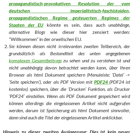
propagandistisch-provokativen Resolution der vom
deutschen imperialitstisch-faschistoiden,
propagandistischen Regime gesteuerten Regimes der
Staaten der EU
könnte es sein, dass auch
unabhänge,
alternative Blogs
wie dieser hier zensiert werden:
“Willkommen” in der
orwellschen
EU
.
Sie können diesen nicht irrelevanten zweiten Teilbereich, der
grundsätzlich als Bestandtteil des unten angegebenen
komplexen Gesamtbeitrags
zu sehen und zu verstehen ist und
nicht unabhängig davon betrachtet werden kann, über Ihren
Browser als html Dokument speichern (Menuleiste: ‘Datei’ ->
‘Seite speichern’), oder als PDF Version mit
PDF24
(PDF24 ist
kostenlos) speichern, über die ‘Drucken’ Funktion, als Drucker
‘PDF24′ einstellen. Wenn als PDF Dokument gespeichert wird
können allerdings die eingelassenen Artikel nicht aufgerufen
werden, darum ist Speicherung als html Dokument sinnvoller,
dann sind auch die Titel der eingelassenen Artikel anklickbar.
Hinweis zu dieser zweiten Auslagerung: Dies ist kein neuer