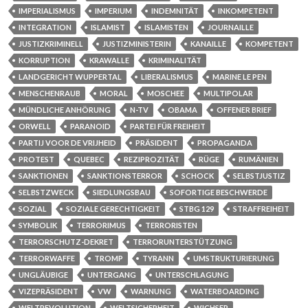
IMPERIALISMUS
IMPERIUM
INDEMNITÄT
INKOMPETENT
INTEGRATION
ISLAMIST
ISLAMISTEN
JOURNAILLE
JUSTIZKRIMINELL
JUSTIZMINISTERIN
KANAILLE
KOMPETENT
KORRUPTION
KRAWALLE
KRIMINALITÄT
LANDGERICHT WUPPERTAL
LIBERALISMUS
MARINE LE PEN
MENSCHENRAUB
MORAL
MOSCHEE
MULTIPOLAR
MÜNDLICHE ANHÖRUNG
N-TV
OBAMA
OFFENER BRIEF
ORWELL
PARANOID
PARTEI FÜR FREIHEIT
PARTIJ VOOR DE VRIJHEID
PRÄSIDENT
PROPAGANDA
PROTEST
QUEBEC
REZIPROZITÄT
RÜGE
RUMÄNIEN
SANKTIONEN
SANKTIONSTERROR
SCHOCK
SELBSTJUSTIZ
SELBSTZWECK
SIEDLUNGSBAU
SOFORTIGE BESCHWERDE
SOZIAL
SOZIALE GERECHTIGKEIT
STBG 129
STRAFFREIHEIT
SYMBOLIK
TERRORIMUS
TERRORISTEN
TERRORSCHUTZ-DEKRET
TERRORUNTERSTÜTZUNG
TERRORWAFFE
TROMP
TYRANN
UMSTRUKTURIERUNG
UNGLÄUBIGE
UNTERGANG
UNTERSCHLAGUNG
VIZEPRÄSIDENT
VW
WARNUNG
WATERBOARDING
WELTREVOLUTION
WELTSICHERHEIT
WICHSER