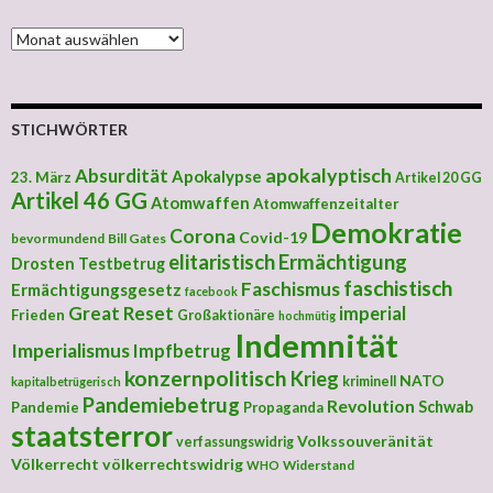
MONATLICHE ARCHIVE
STICHWÖRTER
apokalyptisch
Absurdität
Apokalypse
23. März
Artikel 20 GG
Artikel 46 GG
Atomwaffen
Atomwaffenzeitalter
Demokratie
Corona
Covid-19
bevormundend
Bill Gates
elitaristisch
Ermächtigung
Drosten Testbetrug
faschistisch
Faschismus
Ermächtigungsgesetz
facebook
Great Reset
imperial
Frieden
Großaktionäre
hochmütig
Indemnität
Imperialismus
Impfbetrug
konzernpolitisch
Krieg
NATO
kriminell
kapitalbetrügerisch
Pandemiebetrug
Revolution
Schwab
Pandemie
Propaganda
staatsterror
Volkssouveränität
verfassungswidrig
Völkerrecht
völkerrechtswidrig
Widerstand
WHO