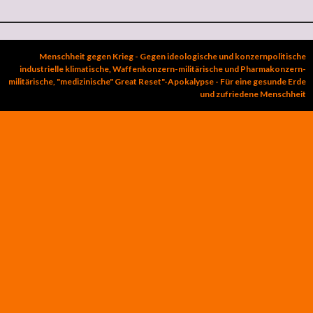
Menschheit gegen Krieg - Gegen ideologische und konzernpolitische
industrielle klimatische, Waffenkonzern-militärische und Pharmakonzern-
militärische, "medizinische" Great Reset"-Apokalypse - Für eine gesunde Erde
und zufriedene Menschheit