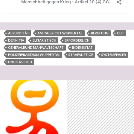
ABSURDITÄT
AMTSGERICHT WUPPERTAL
BERUFUNG
CUT
DEFINITIV
ELITARISTISCH
ERFORDERLICH
GENERALBUNDESANWALTSCHAFT
INDEMNITÄT
POLIZEIPRÄSIDIUM WUPPERTAL
STRAFANZEIGE
SYSTEMFEHLER
UNERLÄSSLICH