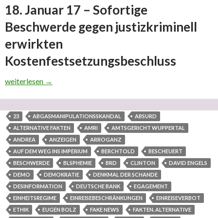
18. Januar 17 – Sofortige
Beschwerde gegen justizkriminell
erwirkten
Kostenfestsetzungsbeschluss
Teil 3 “In ‘eigener’ Sache” (zweiter ausgelagerter Teilbereich
weiterlesen
→
23
ABGASMANIPULATIONSSKANDAL
ABSURD
ALTERNATIVE FAKTEN
AMRI
AMTSGERICHT WUPPERTAL
ANDREA
ANZEIGEN
ARROGANZ
AUF DEM WEG INS IMPERIUM
BERCHTOLD
BESCHEUERT
BESCHWERDE
BLSPHEMIE
BRD
CLINTON
DAVID ENGELS
DEMO
DEMOKRATIE
DENKMAL DER SCHANDE
DESINFORMATION
DEUTSCHE BANK
EGAGEMENT
EINHEITSREGIME
EINREISEBESCHRÄNKUNGEN
EINREISEVERBOT
ETHIK
EUGEN BOLZ
FAKE NEWS
FAKTEN. ALTERNATIVE