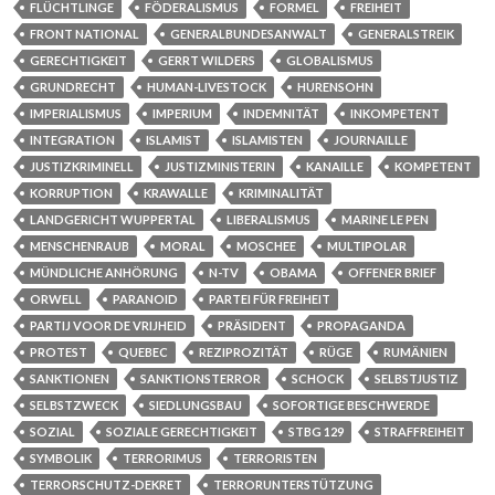
FLÜCHTLINGE
FÖDERALISMUS
FORMEL
FREIHEIT
FRONT NATIONAL
GENERALBUNDESANWALT
GENERALSTREIK
GERECHTIGKEIT
GERRT WILDERS
GLOBALISMUS
GRUNDRECHT
HUMAN-LIVESTOCK
HURENSOHN
IMPERIALISMUS
IMPERIUM
INDEMNITÄT
INKOMPETENT
INTEGRATION
ISLAMIST
ISLAMISTEN
JOURNAILLE
JUSTIZKRIMINELL
JUSTIZMINISTERIN
KANAILLE
KOMPETENT
KORRUPTION
KRAWALLE
KRIMINALITÄT
LANDGERICHT WUPPERTAL
LIBERALISMUS
MARINE LE PEN
MENSCHENRAUB
MORAL
MOSCHEE
MULTIPOLAR
MÜNDLICHE ANHÖRUNG
N-TV
OBAMA
OFFENER BRIEF
ORWELL
PARANOID
PARTEI FÜR FREIHEIT
PARTIJ VOOR DE VRIJHEID
PRÄSIDENT
PROPAGANDA
PROTEST
QUEBEC
REZIPROZITÄT
RÜGE
RUMÄNIEN
SANKTIONEN
SANKTIONSTERROR
SCHOCK
SELBSTJUSTIZ
SELBSTZWECK
SIEDLUNGSBAU
SOFORTIGE BESCHWERDE
SOZIAL
SOZIALE GERECHTIGKEIT
STBG 129
STRAFFREIHEIT
SYMBOLIK
TERRORIMUS
TERRORISTEN
TERRORSCHUTZ-DEKRET
TERRORUNTERSTÜTZUNG