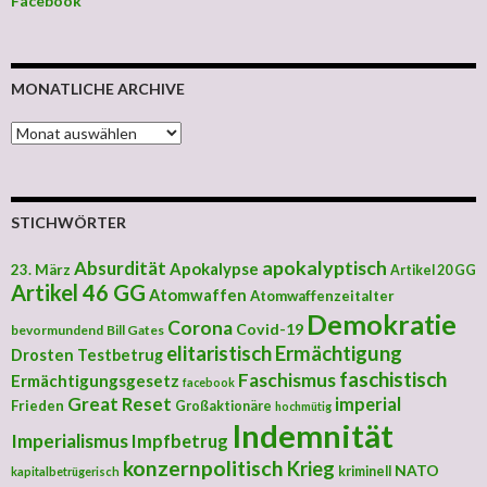
Facebook
MONATLICHE ARCHIVE
MONATLICHE ARCHIVE
STICHWÖRTER
apokalyptisch
Absurdität
Apokalypse
23. März
Artikel 20 GG
Artikel 46 GG
Atomwaffen
Atomwaffenzeitalter
Demokratie
Corona
Covid-19
bevormundend
Bill Gates
elitaristisch
Ermächtigung
Drosten Testbetrug
faschistisch
Faschismus
Ermächtigungsgesetz
facebook
Great Reset
imperial
Frieden
Großaktionäre
hochmütig
Indemnität
Imperialismus
Impfbetrug
konzernpolitisch
Krieg
NATO
kriminell
kapitalbetrügerisch