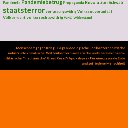
Pandemiebetrug
Revolution
Schwab
Pandemie
Propaganda
staatsterror
Volkssouveränität
verfassungswidrig
Völkerrecht
völkerrechtswidrig
Widerstand
WHO
Menschheit gegen Krieg - Gegen ideologische und konzernpolitische
industrielle klimatische, Waffenkonzern-militärische und Pharmakonzern-
militärische, "medizinische" Great Reset"-Apokalypse - Für eine gesunde Erde
und zufriedene Menschheit