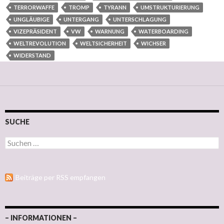
TERRORWAFFE
TROMP
TYRANN
UMSTRUKTURIERUNG
UNGLÄUBIGE
UNTERGANG
UNTERSCHLAGUNG
VIZEPRÄSIDENT
VW
WARNUNG
WATERBOARDING
WELTREVOLUTION
WELTSICHERHEIT
WICHSER
WIDERSTAND
SUCHE
Suchen nach:
Beiträge per RSS empfangen
– INFORMATIONEN –