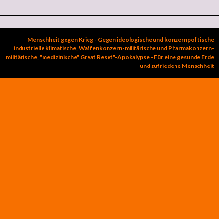
Menschheit gegen Krieg - Gegen ideologische und konzernpolitische
industrielle klimatische, Waffenkonzern-militärische und Pharmakonzern-
militärische, "medizinische" Great Reset"-Apokalypse - Für eine gesunde Erde
und zufriedene Menschheit