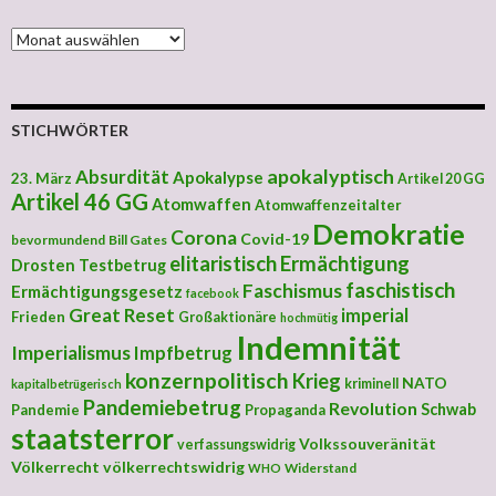
MONATLICHE ARCHIVE
STICHWÖRTER
apokalyptisch
Absurdität
Apokalypse
23. März
Artikel 20 GG
Artikel 46 GG
Atomwaffen
Atomwaffenzeitalter
Demokratie
Corona
Covid-19
bevormundend
Bill Gates
elitaristisch
Ermächtigung
Drosten Testbetrug
faschistisch
Faschismus
Ermächtigungsgesetz
facebook
Great Reset
imperial
Frieden
Großaktionäre
hochmütig
Indemnität
Imperialismus
Impfbetrug
konzernpolitisch
Krieg
NATO
kriminell
kapitalbetrügerisch
Pandemiebetrug
Revolution
Schwab
Pandemie
Propaganda
staatsterror
Volkssouveränität
verfassungswidrig
Völkerrecht
völkerrechtswidrig
Widerstand
WHO