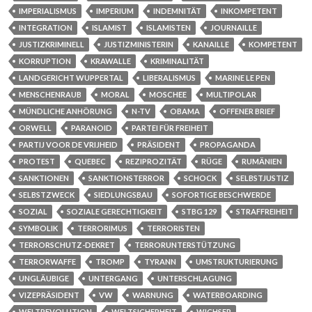
IMPERIALISMUS
IMPERIUM
INDEMNITÄT
INKOMPETENT
INTEGRATION
ISLAMIST
ISLAMISTEN
JOURNAILLE
JUSTIZKRIMINELL
JUSTIZMINISTERIN
KANAILLE
KOMPETENT
KORRUPTION
KRAWALLE
KRIMINALITÄT
LANDGERICHT WUPPERTAL
LIBERALISMUS
MARINE LE PEN
MENSCHENRAUB
MORAL
MOSCHEE
MULTIPOLAR
MÜNDLICHE ANHÖRUNG
N-TV
OBAMA
OFFENER BRIEF
ORWELL
PARANOID
PARTEI FÜR FREIHEIT
PARTIJ VOOR DE VRIJHEID
PRÄSIDENT
PROPAGANDA
PROTEST
QUEBEC
REZIPROZITÄT
RÜGE
RUMÄNIEN
SANKTIONEN
SANKTIONSTERROR
SCHOCK
SELBSTJUSTIZ
SELBSTZWECK
SIEDLUNGSBAU
SOFORTIGE BESCHWERDE
SOZIAL
SOZIALE GERECHTIGKEIT
STBG 129
STRAFFREIHEIT
SYMBOLIK
TERRORIMUS
TERRORISTEN
TERRORSCHUTZ-DEKRET
TERRORUNTERSTÜTZUNG
TERRORWAFFE
TROMP
TYRANN
UMSTRUKTURIERUNG
UNGLÄUBIGE
UNTERGANG
UNTERSCHLAGUNG
VIZEPRÄSIDENT
VW
WARNUNG
WATERBOARDING
WELTREVOLUTION
WELTSICHERHEIT
WICHSER