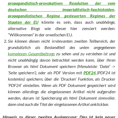
propagandistisch-provokativen Resolution der vom
deutschen imperialitstisch-faschistoiden,
propagandistischen Regime gesteuerten Regimes der
Staaten der EU
könnte es sein, dass auch
unabhänge,
alternative Blogs
wie dieser hier zensiert werden:
“Willkommen” in der
orwellschen
EU
.
Sie können diesen nicht irrelevanten zweiten Teilbereich, der
grundsätzlich als Bestandtteil des unten angegebenen
komplexen Gesamtbeitrags
zu sehen und zu verstehen ist und
nicht unabhängig davon betrachtet werden kann, über Ihren
Browser als html Dokument speichern (Menuleiste: ‘Datei’ ->
‘Seite speichern’), oder als PDF Version mit
PDF24
(PDF24 ist
kostenlos) speichern, über die ‘Drucken’ Funktion, als Drucker
‘PDF24′ einstellen. Wenn als PDF Dokument gespeichert wird
können allerdings die eingelassenen Artikel nicht aufgerufen
werden, darum ist Speicherung als html Dokument sinnvoller,
dann sind auch die Titel der eingelassenen Artikel anklickbar.
Hinweis zu dieser zweiten Auslagerung: Dies ist kein neuer