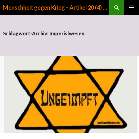
Suchen
Menschheit gegen Krieg – Artikel 20 (4) GG
ZUM INHALT SPRINGEN
PRIMÄR
MENÜ
Schlagwort-Archiv: Imperislwesen