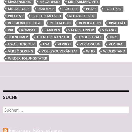
MASSENMORD
MEGADEMO
MILITÄRMANÖVER
MILLIARDÄRE
PANDEMIE
PCR TEST
PHASE
POLITIKER
PROTEST
PROTESTANTISCH
REHABILITIEREN
RELIGIONIDEOLOGIE
REPUTATION
REVOLUTION
RIVALITÄT
RKI
RÖMISCH
SANIEREN
STAATSTERROR
STRANG
TEILNEHMER
TEILNEHMERANZAHL
TODESSTRAFE
UNO
US-AKTIENCOUP
USA
VERBOT
VERFASSUNG
VERTIKAL
VERZÖGERUNG
VOLKSSOUVERÄNITÄT
WHO
WIDERSTAND
WIEDERHOLUNGSTÄTER
SUCHE
Suchen nach:
Beiträge per RSS empfangen