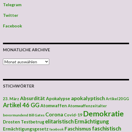
Telegram
Twitter
Facebook
MONATLICHE ARCHIVE
MONATLICHE ARCHIVE
STICHWÖRTER
apokalyptisch
Absurdität
Apokalypse
23. März
Artikel 20 GG
Artikel 46 GG
Atomwaffen
Atomwaffenzeitalter
Demokratie
Corona
Covid-19
bevormundend
Bill Gates
elitaristisch
Ermächtigung
Drosten Testbetrug
faschistisch
Faschismus
Ermächtigungsgesetz
facebook