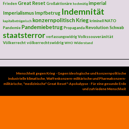
Great Reset
imperial
Frieden
Großaktionäre
hochmütig
Indemnität
Imperialismus
Impfbetrug
konzernpolitisch
Krieg
NATO
kriminell
kapitalbetrügerisch
Pandemiebetrug
Revolution
Schwab
Pandemie
Propaganda
staatsterror
Volkssouveränität
verfassungswidrig
Völkerrecht
völkerrechtswidrig
Widerstand
WHO
Menschheit gegen Krieg - Gegen ideologische und konzernpolitische
industrielle klimatische, Waffenkonzern-militärische und Pharmakonzern-
militärische, "medizinische" Great Reset"-Apokalypse - Für eine gesunde Erde
und zufriedene Menschheit