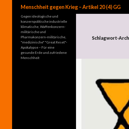
Suchen
Menschheit gegen Krieg – Artikel 20 (4) GG
Gegen ideologische und
konzernpolitische industrielle
klimatische, Waffenkonzern-
militärische und
Pharmakonzern-militärische,
Schlagwort-Arch
"medizinische" "Great Reset"-
Apokalypse – Für eine
gesunde Erde und zufriedene
Menschheit