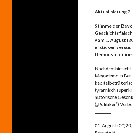
Aktualisierung 2,
Stimme der Bevö
Geschichtsfälsch
vom 1. August (20
ersticken versuc
Demonstratione
Nachdem hinsichtli
Megademo in Berli
kapitalbetrügerisc
tyrannisch superkr
historische Geschic
(„Politiker“) Verb
_________
01. August (20)20
Berchtold