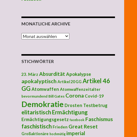
MONATLICHE ARCHIVE
MONATLICHE ARCHIVE
STICHWÖRTER
Absurdität
Apokalypse
23. März
Artikel 46
apokalyptisch
Artikel 20 GG
GG
Atomwaffen
Atomwaffenzeitalter
Corona
Covid-19
bevormundend
Bill Gates
Demokratie
Drosten Testbetrug
elitaristisch
Ermächtigung
Faschismus
Ermächtigungsgesetz
facebook
faschistisch
Great Reset
Frieden
imperial
Großaktionäre
hochmütig