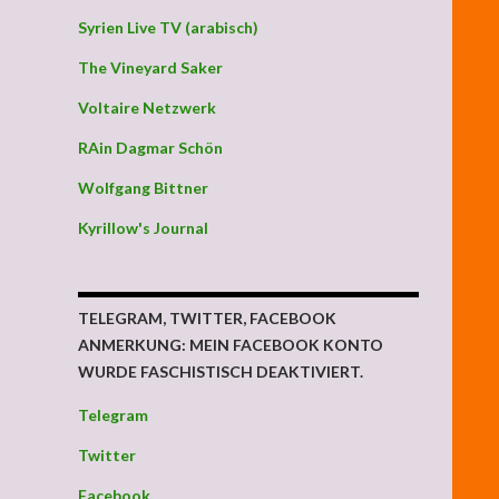
Syrien Live TV (arabisch)
g von oben nach unten, weil Abhilfe anders unmöglich ist
The Vineyard Saker
Voltaire Netzwerk
RAin Dagmar Schön
Wolfgang Bittner
Kyrillow's Journal
TELEGRAM, TWITTER, FACEBOOK
ANMERKUNG: MEIN FACEBOOK KONTO
WURDE FASCHISTISCH DEAKTIVIERT.
Telegram
Twitter
Facebook