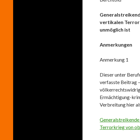
Generalstreikend
vertikalen Terror
unmöglich ist
Anmerkungen
Anmerkung 1
Dieser unter Beruf
verfasste Beitrag 
völkerrechtswidrig
Ermächtigung-krim
Verbreitung hier a
Generalstreikende 
Terrorkrieg von ob