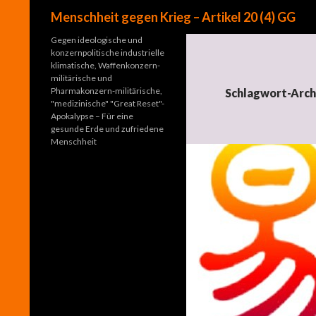
Suchen
Menschheit gegen Krieg – Artikel 20 (4) GG
Gegen ideologische und
konzernpolitische industrielle
klimatische, Waffenkonzern-
militärische und
Pharmakonzern-militärische,
Schlagwort-Archi
"medizinische" "Great Reset"-
Apokalypse – Für eine
gesunde Erde und zufriedene
Menschheit