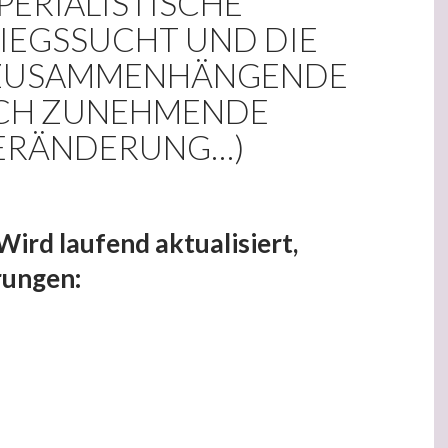
PERIALISTISCHE
IEGSSUCHT UND DIE
 ZUSAMMENHÄNGENDE
CH ZUNEHMENDE
ERÄNDERUNG…)
ird laufend aktualisiert,
rungen: