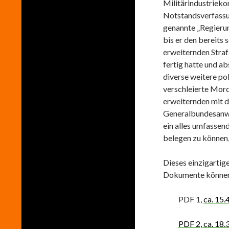
Militärindustrieko
Notstandsverfassun
genannte „Regieru
bis er den bereits
erweiternden Stra
fertig hatte und a
diverse weitere po
verschleierte Mord
erweiternden mit 
Generalbundesanwalt
ein alles umfassen
belegen zu können,
Dieses einzigarti
Dokumente können 
PDF 1,
ca. 15.
PDF 2, ca. 18.