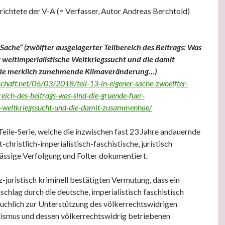
ichtete der V-A (= Verfasser, Autor Andreas Berchtold)
r’ Sache” (zwölfter ausgelagerter Teilbereich des Beitrags: Was
r weltimperialistische Weltkriegssucht und die damit
 merklich zunehmende Klimaveränderung…)
chaft.net/06/03/2018/teil-13-in-eigener-sache-zwoelfter-
reich-des-beitrags-was-sind-die-gruende-fuer-
he-weltkriegssucht-und-die-damit-zusammenhae/
 Teile-Serie, welche die inzwischen fast 23 Jahre andauernde
t-christlich-imperialistisch-faschistische, juristisch
lässige Verfolgung und Folter dokumentiert.
-juristisch kriminell bestätigten Vermutung, dass ein
chlag durch die deutsche, imperialistisch faschistisch
äuchlich zur Unterstützung des völkerrechtswidrigen
lismus und dessen völkerrechtswidrig betriebenen