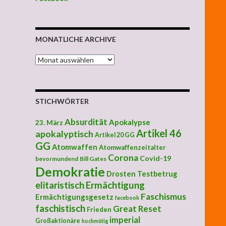
MONATLICHE ARCHIVE
MONATLICHE ARCHIVE
STICHWÖRTER
Absurdität
Apokalypse
23. März
Artikel 46
apokalyptisch
Artikel 20 GG
GG
Atomwaffen
Atomwaffenzeitalter
Corona
Covid-19
bevormundend
Bill Gates
Demokratie
Drosten Testbetrug
elitaristisch
Ermächtigung
Faschismus
Ermächtigungsgesetz
facebook
faschistisch
Great Reset
Frieden
imperial
Großaktionäre
hochmütig