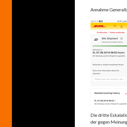
Annahme Generalb
Die dritte Eskalat
der gegen Meinung