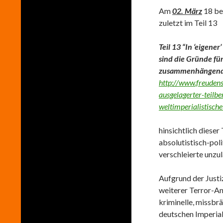
Am
02. März
18 ber
zuletzt im Teil 13
Teil 13 “In ‘eigene
sind die Gründe fü
zusammenhängende
http://www.freudens
ausgelagerter-teilbe
weltimperialistisc
hinsichtlich dieser
absolutistisch-poli
verschleierte unzu
Aufgrund der Justiz
weiterer Terror-Ans
kriminelle, missbr
deutschen Imperia