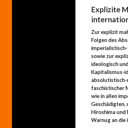
Explizite 
internatio
Zur explizit m
Folgen des Abso
imperialistisc
sowie zur expli
ideologisch un
Kapitalismus-i
absolutistisch-
faschistischer
wie in allen im
Geschädigten, 
Hiroshima und 
Warnug an die 