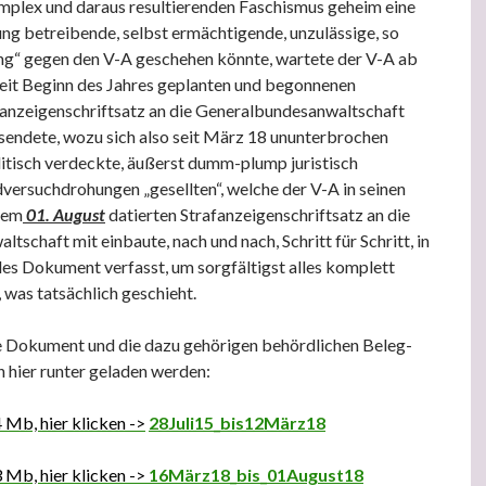
mplex und daraus resultierenden Faschismus geheim eine
g betreibende, selbst ermächtigende, unzulässige, so
ng“ gegen den V-A geschehen könnte, wartete der V-A ab
 seit Beginn des Jahres geplanten und begonnenen
fanzeigenschriftsatz an die Generalbundesanwaltschaft
bsendete, wozu sich also seit März 18 ununterbrochen
litisch verdeckte, äußerst dumm-plump juristisch
versuchdrohungen „gesellten“, welche der V-A in seinen
dem
01. August
datierten Strafanzeigenschriftsatz an die
schaft mit einbaute, nach und nach, Schritt für Schritt, in
des Dokument verfasst, um sorgfältigst alles komplett
 was tatsächlich geschieht.
ge Dokument und die dazu gehörigen behördlichen Beleg-
hier runter geladen werden:
4 Mb, hier klicken ->
28Juli15_bis12März18
3 Mb, hier klicken ->
16März18_bis_01August18