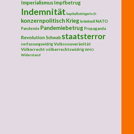
Imperialismus
Impfbetrug
Indemnität
kapitalbetrügerisch
konzernpolitisch
Krieg
NATO
kriminell
Pandemiebetrug
Pandemie
Propaganda
staatsterror
Revolution
Schwab
Volkssouveränität
verfassungswidrig
Völkerrecht
völkerrechtswidrig
WHO
Widerstand