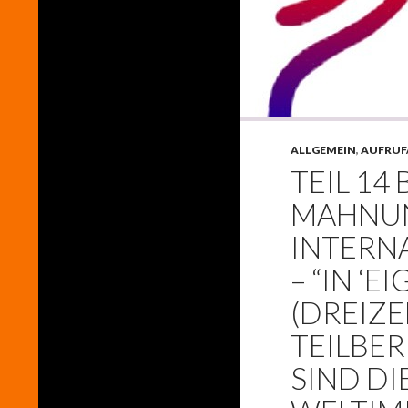
ALLGEMEIN
,
AUFRUF
TEIL 14 
MAHNUN
INTERN
– “IN ‘E
(DREIZ
TEILBER
SIND DI