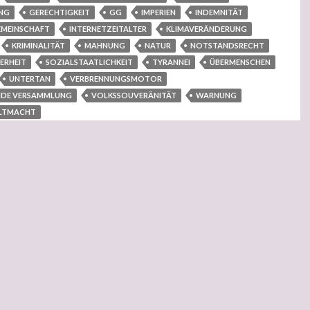
NG
GERECHTIGKEIT
GG
IMPERIEN
INDEMNITÄT
EMEINSCHAFT
INTERNETZEITALTER
KLIMAVERÄNDERUNG
KRIMINALITÄT
MAHNUNG
NATUR
NOTSTANDSRECHT
HERHEIT
SOZIALSTAATLICHKEIT
TYRANNEI
ÜBERMENSCHEN
UNTERTAN
VERBRENNUNGSMOTOR
NDE VERSAMMLUNG
VOLKSSOUVERÄNITÄT
WARNUNG
LTMACHT