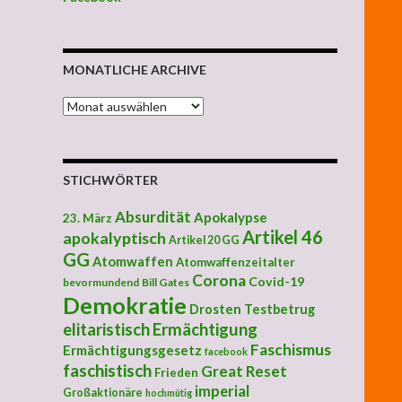
MONATLICHE ARCHIVE
MONATLICHE ARCHIVE
STICHWÖRTER
Absurdität
Apokalypse
23. März
Artikel 46
apokalyptisch
Artikel 20 GG
GG
Atomwaffen
Atomwaffenzeitalter
Corona
Covid-19
bevormundend
Bill Gates
Demokratie
Drosten Testbetrug
elitaristisch
Ermächtigung
Faschismus
Ermächtigungsgesetz
facebook
faschistisch
Great Reset
Frieden
imperial
Großaktionäre
hochmütig