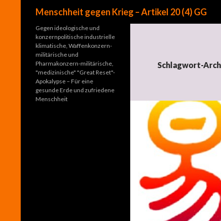
Suchen
Menschheit gegen Krieg – Artikel 20 (4) GG
Gegen ideologische und
konzernpolitische industrielle
klimatische, Waffenkonzern-
militärische und
Pharmakonzern-militärische,
Schlagwort-Archi
"medizinische" "Great Reset"-
Apokalypse – Für eine
gesunde Erde und zufriedene
Menschheit