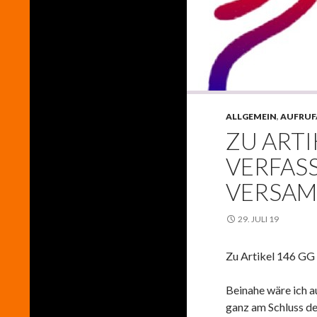
ALLGEMEIN
,
AUFRUF
ZU ARTI
VERFAS
VERSAM
29. JULI 19
Zu Artikel 146 G
Beinahe wäre ich a
ganz am Schluss de