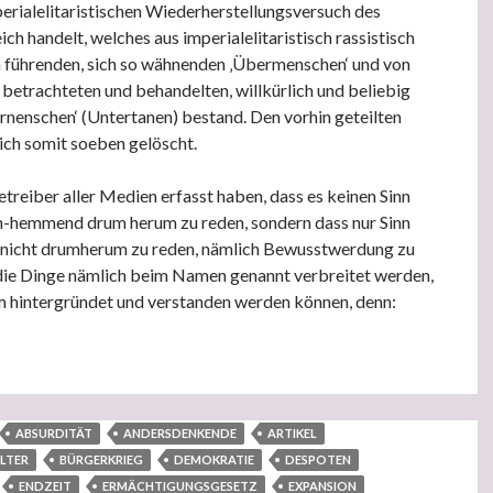
perialelitaristischen Wiederherstellungsversuch des
ch handelt, welches aus imperialelitaristisch rassistisch
 führenden, sich so wähnenden ‚Übermenschen‘ und von
 betrachteten und behandelten, willkürlich und beliebig
rnenschen‘ (Untertanen) bestand. Den vorhin geteilten
ich somit soeben gelöscht.
treiber aller Medien erfasst haben, dass es keinen Sinn
-hemmend drum herum zu reden, sondern dass nur Sinn
nicht drumherum zu reden, nämlich Bewusstwerdung zu
die Dinge nämlich beim Namen genannt verbreitet werden,
m hintergründet und verstanden werden können, denn:
G Verfassunggebende Versammlung!
ABSURDITÄT
ANDERSDENKENDE
ARTIKEL
LTER
BÜRGERKRIEG
DEMOKRATIE
DESPOTEN
ENDZEIT
ERMÄCHTIGUNGSGESETZ
EXPANSION