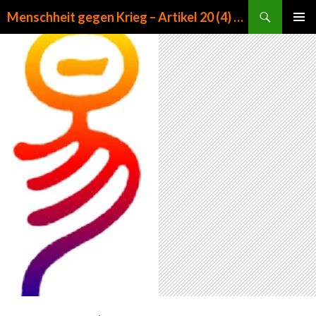
Suchen
Menschheit gegen Krieg – Artikel 20 (4) GG
ZUM INHALT SPRINGEN
PRIMÄR
MENÜ