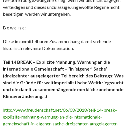
Despoten aufgezwungene Krieg; wenn wir uns nicht dagegen
verteidigen und dieses unzulässige, ungewollte Regime nicht
beseitigen, werden wir untergehen.
B e w e i s e:
Diese im unmittelbaren Zusammenhang damit stehende
historisch relevante Dokumentation:
Teil 14 BREAK – Explizite Mahnung, Warnung an die
internationale Gemeinschaft – “In ‘eigener’ Sache”
(dreizehnter ausgelagerter Teilbereich des Beitrags: Was
sind die Gründe für weltimperialistische Weltkriegssucht
und die damit zusammenhängende merklich zunehmende
Klimaveränderung…)
http://www.freudenschaft.net/06/08/2018/teil-14-break-
explizite-mahnung-warnung-an-die-internationale-
gemeinschaft-in-eigener-sache-dreizehnter-ausgelagerter-