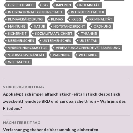
GERECHTIGKEIT
GG
IMPERIEN
INDEMNITÄT
INTERNATIONALE GEMEINSCHAFT
INTERNETZEITALTER
KLIMAVERÄNDERUNG
KLIMAX
KRIEG
KRIMINALITÄT
MAHNUNG
NATUR
NOTSTANDSRECHT
ORDNUNG
SICHERHEIT
SOZIALSTAATLICHKEIT
TYRANNEI
ÜBERMENSCHEN
UNTERMENSCHEN
UNTERTAN
VERBRENNUNGSMOTOR
VERFASSUNGSGEBENDE VERSAMMLUNG
VOLKSSOUVERÄNITÄT
WARNUNG
WELTKRIEG
WELTMACHT
VORHERIGER BEITRAG
Beitragsnavigation
Apokalyptisch imperialfaschistisch-elitaristisch despotisch
zweckentfremdete BRD und Europäische Union – Wahrung des
Friedens?
NÄCHSTER BEITRAG
Verfassungsgebebende Versammlung einberufen