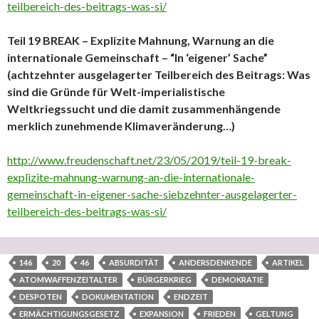
teilbereich-des-beitrags-was-si/
Teil 19 BREAK – Explizite Mahnung, Warnung an die
internationale Gemeinschaft – “In ‘eigener’ Sache”
(achtzehnter ausgelagerter Teilbereich des Beitrags: Was
sind die Gründe für Welt-imperialistische
Weltkriegssucht und die damit zusammenhängende
merklich zunehmende Klimaveränderung…)
http://www.freudenschaft.net/23/05/2019/teil-19-break-
explizite-mahnung-warnung-an-die-internationale-
gemeinschaft-in-eigener-sache-siebzehnter-ausgelagerter-
teilbereich-des-beitrags-was-si/
146
20
46
ABSURDITÄT
ANDERSDENKENDE
ARTIKEL
ATOMWAFFENZEITALTER
BÜRGERKRIEG
DEMOKRATIE
DESPOTEN
DOKUMENTATION
ENDZEIT
ERMÄCHTIGUNGSGESETZ
EXPANSION
FRIEDEN
GELTUNG