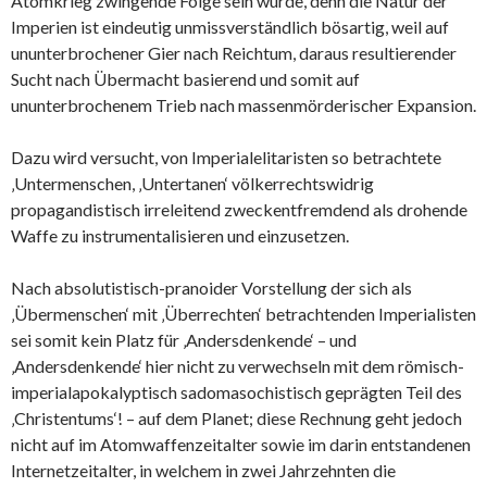
Atomkrieg zwingende Folge sein würde, denn die Natur der
Imperien ist eindeutig unmissverständlich bösartig, weil auf
ununterbrochener Gier nach Reichtum, daraus resultierender
Sucht nach Übermacht basierend und somit auf
ununterbrochenem Trieb nach massenmörderischer Expansion.
Dazu wird versucht, von Imperialelitaristen so betrachtete
‚Untermenschen, ‚Untertanen‘ völkerrechtswidrig
propagandistisch irreleitend zweckentfremdend als drohende
Waffe zu instrumentalisieren und einzusetzen.
Nach absolutistisch-pranoider Vorstellung der sich als
‚Übermenschen‘ mit ‚Überrechten‘ betrachtenden Imperialisten
sei somit kein Platz für ‚Andersdenkende‘ – und
‚Andersdenkende‘ hier nicht zu verwechseln mit dem römisch-
imperialapokalyptisch sadomasochistisch geprägten Teil des
‚Christentums‘! – auf dem Planet; diese Rechnung geht jedoch
nicht auf im Atomwaffenzeitalter sowie im darin entstandenen
Internetzeitalter, in welchem in zwei Jahrzehnten die