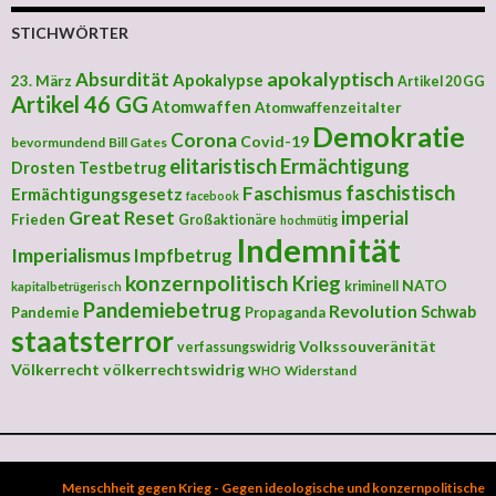
STICHWÖRTER
apokalyptisch
Absurdität
Apokalypse
23. März
Artikel 20 GG
Artikel 46 GG
Atomwaffen
Atomwaffenzeitalter
Demokratie
Corona
Covid-19
bevormundend
Bill Gates
elitaristisch
Ermächtigung
Drosten Testbetrug
faschistisch
Faschismus
Ermächtigungsgesetz
facebook
Great Reset
imperial
Frieden
Großaktionäre
hochmütig
Indemnität
Imperialismus
Impfbetrug
konzernpolitisch
Krieg
NATO
kriminell
kapitalbetrügerisch
Pandemiebetrug
Revolution
Schwab
Pandemie
Propaganda
staatsterror
Volkssouveränität
verfassungswidrig
Völkerrecht
völkerrechtswidrig
Widerstand
WHO
Menschheit gegen Krieg - Gegen ideologische und konzernpolitische