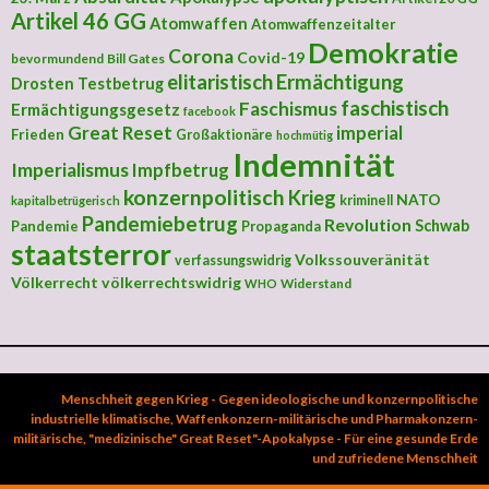
Artikel 46 GG
Atomwaffen
Atomwaffenzeitalter
Demokratie
Corona
Covid-19
bevormundend
Bill Gates
elitaristisch
Ermächtigung
Drosten Testbetrug
faschistisch
Faschismus
Ermächtigungsgesetz
facebook
Great Reset
imperial
Frieden
Großaktionäre
hochmütig
Indemnität
Imperialismus
Impfbetrug
konzernpolitisch
Krieg
NATO
kriminell
kapitalbetrügerisch
Pandemiebetrug
Revolution
Schwab
Pandemie
Propaganda
staatsterror
Volkssouveränität
verfassungswidrig
Völkerrecht
völkerrechtswidrig
Widerstand
WHO
Menschheit gegen Krieg - Gegen ideologische und konzernpolitische
industrielle klimatische, Waffenkonzern-militärische und Pharmakonzern-
militärische, "medizinische" Great Reset"-Apokalypse - Für eine gesunde Erde
und zufriedene Menschheit