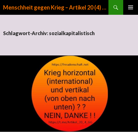
Suchen
Menschheit gegen Krieg – Artikel 20 (4) GG
ZUM INHALT SPRINGEN
PRIMÄR
MENÜ
Schlagwort-Archiv: sozialkapitalistisch