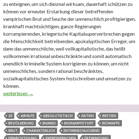
zu enteignen, um sich diesmal wirksam, dauerhaft schützen zu
können vor erneuter Erstarkung dieser betreffenden
vampirischen Brut und Seuche der unmenschlich profitgierigen,
krankhaft machtsüchtigen, ganze Regierungen
korrumpierenden, kriegerische Kapitalsuperverbrechen gegen
die Menschlichkeit betreibenden, apokalyptischen Erreger, um
dann das unmenschliche, weil vollkapitalistische, das heißt
vollkommen irrational unbeschränkte und somit automatisch
unendlich kriminelle System korrigieren zu können, um nicht
unmenschliches, sondern rational beschränktes,
sozialkapitalistisches System festschreiben und umsetzen zu
können.
Auch der aufgeklärten österreichischen Bevölkerung sei hiermi
weiterlesen
→
23
ABHILFE
ABSOLUTISTISCH
AKTIEN
BESTIEN
BEVÖLKERUNG
BHAKDI
BIOKAMPFSTOFF
BIOWAFFE
BRUT
CHARAKTERLICH
ENTMENSCHLICHEND
ERMÄCHTIGUNG
ERPRESSERISCHEN
ERZWINGUNG