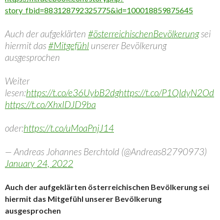
story_fbid=883128792325775&id=100018859875645
Auch der aufgeklärten
#österreichischenBevölkerung
sei
hiermit das
#Mitgefühl
unserer Bevölkerung
ausgesprochen
Weiter
lesen:
https://t.co/e36UybB2dg
https://t.co/P1QIdyN2Od
https://t.co/XhxIDJD9ba
oder:
https://t.co/uMoaPnjJ14
— Andreas Johannes Berchtold (@Andreas82790973)
January 24, 2022
Auch der aufgeklärten österreichischen Bevölkerung sei
hiermit das Mitgefühl unserer Bevölkerung
ausgesprochen