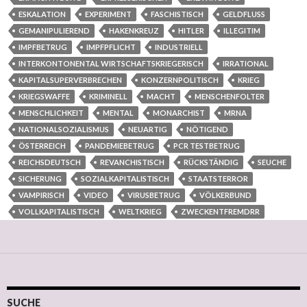
ESKALATION
EXPERIMENT
FASCHISTISCH
GELDFLUSS
GEMANIPULIEREND
HAKENKREUZ
HITLER
ILLEGITIM
IMPFBETRUG
IMPFPFLICHT
INDUSTRIELL
INTERKONTONENTAL WIRTSCHAFTSKRIEGERISCH
IRRATIONAL
KAPITALSUPERVERBRECHEN
KONZERNPOLITISCH
KRIEG
KRIEGSWAFFE
KRIMINELL
MACHT
MENSCHENFOLTER
MENSCHLICHKEIT
MENTAL
MONARCHIST
MRNA
NATIONALSOZIALISMUS
NEUARTIG
NÖTIGEND
ÖSTERREICH
PANDEMIEBETRUG
PCR TESTBETRUG
REICHSDEUTSCH
REVANCHISTISCH
RÜCKSTÄNDIG
SEUCHE
SICHERUNG
SOZIALKAPITALISTISCH
STAATSTERROR
VAMPIRISCH
VIDEO
VIRUSBETRUG
VÖLKERBUND
VOLLKAPITALISTISCH
WELTKRIEG
ZWECKENTFREMDRR
SUCHE