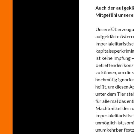
Auch der aufgekl
Mitgefühl unser
Unsere Überzeugung
aufgeklärte österre
imperialelitaristi
kapitalsuperkrimine
ist keine Impfung 
betreffenden konz
zu können, um die
hochmütig ignorie
heißt, um diesen 
unter dem Tier ste
für alle mal das e
Machtmittel des na
imperialelitaristi
unmöglich ist, som
unumkehrbar festzu