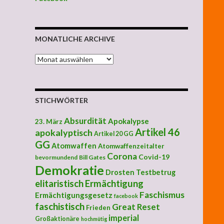
MONATLICHE ARCHIVE
MONATLICHE ARCHIVE
STICHWÖRTER
Absurdität
Apokalypse
23. März
Artikel 46
apokalyptisch
Artikel 20 GG
GG
Atomwaffen
Atomwaffenzeitalter
Corona
Covid-19
bevormundend
Bill Gates
Demokratie
Drosten Testbetrug
elitaristisch
Ermächtigung
Faschismus
Ermächtigungsgesetz
facebook
faschistisch
Great Reset
Frieden
imperial
Großaktionäre
hochmütig