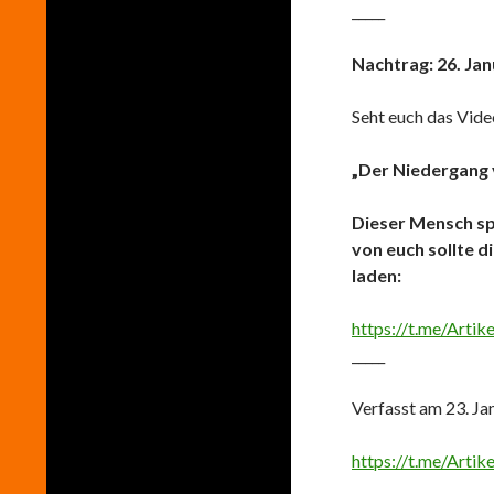
_____
Nachtrag: 26. Jan
Seht euch das Vide
„Der Niedergang 
Dieser Mensch spr
von euch sollte d
laden:
https://t.me/Arti
_____
Verfasst am 23. Ja
https://t.me/Arti