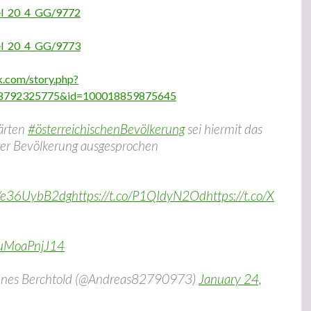
kel_20_4_GG/9772
kel_20_4_GG/9773
k.com/story.php?
28792325775&id=100018859875645
ärten
#österreichischenBevölkerung
sei hiermit das
er Bevölkerung ausgesprochen
co/e36UybB2dg
https://t.co/P1QIdyN2Od
https://t.co/X
o/uMoaPnjJ14
nnes Berchtold (@Andreas82790973)
January 24,