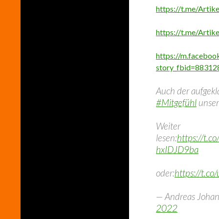
https://t.me/Arti
https://t.me/Arti
https://m.faceboo
story_fbid=8831
Auch der aufgekl
#Mitgefühl
unser
Weiter
lesen:
https://t.
hxIDJD9ba
oder:
https://t.c
— Andreas Joha
2022