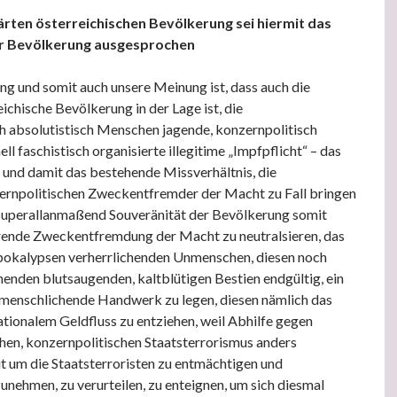
ärten österreichischen Bevölkerung sei hiermit das
er Bevölkerung ausgesprochen
 und somit auch unsere Meinung ist, dass auch die
ichische Bevölkerung in der Lage ist, die
sch absolutistisch Menschen jagende, konzernpolitisch
ll faschistisch organisierte illegitime „Impfpflicht“ – das
– und damit das bestehende Missverhältnis, die
ernpolitischen Zweckentfremder der Macht zu Fall bringen
 superallanmaßend Souveränität der Bevölkerung somit
rende Zweckentfremdung der Macht zu neutralsieren, das
Apokalypsen verherrlichenden Unmenschen, diesen noch
henden blutsaugenden, kaltblütigen Bestien endgültig, ein
ntmenschlichende Handwerk zu legen, diesen nämlich das
tionalem Geldfluss zu entziehen, weil Abhilfe gegen
schen, konzernpolitischen Staatsterrorismus anders
it um die Staatsterroristen zu entmächtigen und
nehmen, zu verurteilen, zu enteignen, um sich diesmal