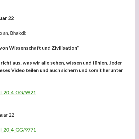
uar 22
o an, Bhakdi:
von Wissenschaft und Zivilisation“
icht aus, was wir alle sehen, wissen und fühlen. Jeder
ieses Video teilen und auch sichern und somit herunter
kel_20_4_GG/9821
nuar 22
kel_20_4_GG/9771