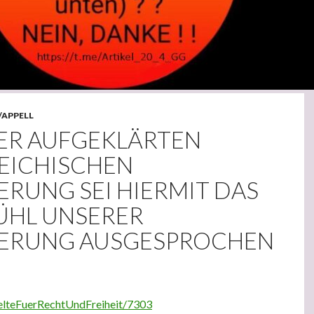
/APPELL
ER AUFGEKLÄRTEN
EICHISCHEN
ERUNG SEI HIERMIT DAS
ÜHL UNSERER
ERUNG AUSGESPROCHEN
elteFuerRechtUndFreiheit/7303