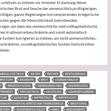
 schützen zu können vor erneuter Erstarkung dieser
rischen Brut und Seuche der unmenschlich profitgierigen,
chtigen, ganze Regierungen korrumpierenden, kriegerische
echen gegen die Menschlichkeit betreibenden,
reger, um dann das unmenschliche, weil vollkapitalistische,
en irrational unbeschränkte und somit automatisch
le System korrigieren zu können, um nicht unmenschliches,
eschränktes, sozialkapitalistisches System festschreiben
önnen.
ten österreichischen Bevölkerung sei hiermit das Mitgefühl unse
ABSOLUTISTISCH
AKTIEN
BESTIEN
BEVÖLKERUNG
MPFSTOFF
BIOWAFFE
BRUT
CHARAKTERLICH
D
ERMÄCHTIGUNG
ERPRESSERISCHEN
ERZWINGUNG
PERIMENT
FASCHISTISCH
GELDFLUSS
GEMANIPULIEREND
ITLER
ILLEGITIM
IMPFBETRUG
IMPFPFLICHT
TERKONTONENTAL WIRTSCHAFTSKRIEGERISCH
IRRATIONAL
RECHEN
KONZERNPOLITISCH
KRIEG
KRIEGSWAFFE