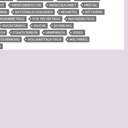
HT
MENSCHENFOLTER
MENSCHLICHKEIT
MENTAL
MRNA
NATIONALSOZIALISMUS
NEUARTIG
NÖTIGEND
NDEMIEBETRUG
PCR TESTBETRUG
REICHSDEUTSCH
RÜCKSTÄNDIG
SEUCHE
SICHERUNG
SCH
STAATSTERROR
VAMPIRISCH
VIDEO
VÖLKERBUND
VOLLKAPITALISTISCH
WELTKRIEG
R