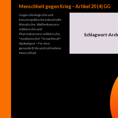
Suchen
Menschheit gegen Krieg – Artikel 20 (4) GG
Gegen ideologische und
konzernpolitische industrielle
klimatische, Waffenkonzern-
militärische und
Pharmakonzern-militärische,
Schlagwort-Arch
"medizinische" "Great Reset"-
Apokalypse – Für eine
gesunde Erde und zufriedene
Menschheit