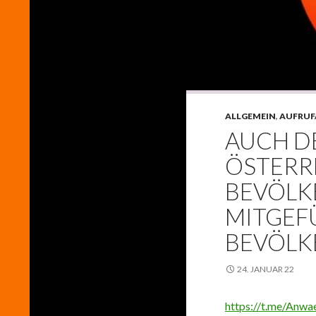
ALLGEMEIN
,
AUFRUF
AUCH D
ÖSTERR
BEVÖLK
MITGEF
BEVÖLK
24. JANUAR 22
https://t.me/Anwa