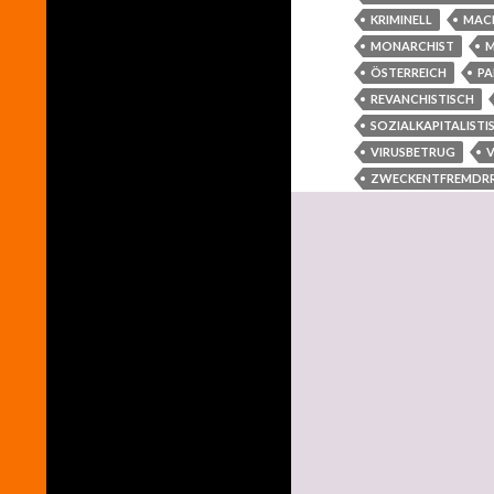
KRIMINELL
MAC
MONARCHIST
ÖSTERREICH
PA
REVANCHISTISCH
SOZIALKAPITALISTI
VIRUSBETRUG
ZWECKENTFREMDR