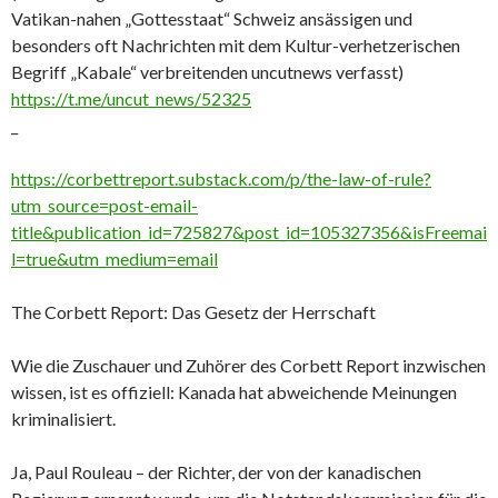
Vatikan-nahen „Gottesstaat“ Schweiz ansässigen und
besonders oft Nachrichten mit dem Kultur-verhetzerischen
Begriff „Kabale“ verbreitenden uncutnews verfasst)
https://t.me/uncut_news/52325
_
https://corbettreport.substack.com/p/the-law-of-rule?
utm_source=post-email-
title&publication_id=725827&post_id=105327356&isFreemai
l=true&utm_medium=email
The Corbett Report: Das Gesetz der Herrschaft
Wie die Zuschauer und Zuhörer des Corbett Report inzwischen
wissen, ist es offiziell: Kanada hat abweichende Meinungen
kriminalisiert.
Ja, Paul Rouleau – der Richter, der von der kanadischen