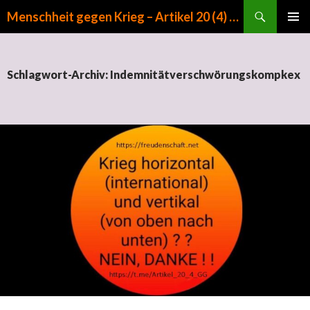
Suchen
Menschheit gegen Krieg – Artikel 20 (4) GG
ZUM INHALT SPRINGEN
PRIMÄR
MENÜ
Schlagwort-Archiv: Indemnitätverschwörungskompkex