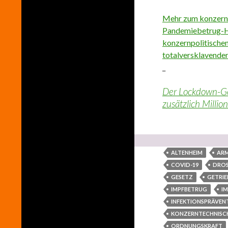
Mehr zum konzernpo
Pandemiebetrug-H
konzernpolitische
totalversklavende
_
Der Lockdown-Ge
zusätzlich Milli
ALTENHEIM
AR
COVID-19
DROS
GESETZ
GETRIE
IMPFBETRUG
I
INFEKTIONSPRÄVEN
KONZERNTECHNISC
ORDNUNGSKRAFT