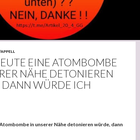
/APPELL
EUTE EINE ATOMBOMBE
ERER NÄHE DETONIEREN
 DANN WÜRDE ICH
 Atombombe in unserer Nähe detonieren würde, dann
tombombe in unserer Nähe detonieren würde, dann würde ich sage