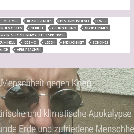
TOMBOMBE
BERUHIGENDES
BEVORMUNDEND
EWIG
ERNEN OSTEN
GEKILLT
GENUGTUUNG
GLOBALISMUS
IMPERIALKONZERNPOLITELITARISTISCH
RIMINELL
KOSMO
LEBEN
MENSCHHEIT
SCHÖNES
LICH
VERURSACHEN