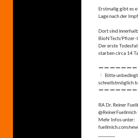
Erstmalig gibt es 
Lage nach der Imp
Dort sind innerhal
BioNTech/Pfizer-I
Der erste Todesfall
starben circa 14 T
Bitte unbedingt
schnellstmöglich 
RA Dr. Reiner Fuell
@ReinerFuellmich
Mehr Infos unter:
fuellmich.com/new
_________