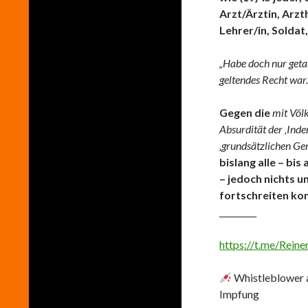
Arzt/Ärztin, Arzth
Lehrer/in, Soldat
„Habe doch nur geta
geltendes Recht war.
Gegen die
mit Völk
Absurdität der ‚Inde
‚grundsätzlichen Gen
bislang alle – bis
– jedoch nichts 
fortschreiten ko
_________
https://t.me/Rein
Whistleblower a
Impfung