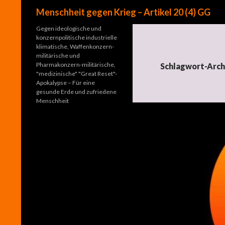
Suchen
Menschheit gegen Krieg – Artikel 20 (4) GG
Gegen ideologische und
konzernpolitische industrielle
klimatische, Waffenkonzern-
militärische und
Pharmakonzern-militärische,
Schlagwort-Arch
"medizinische" "Great Reset"-
Apokalypse – Für eine
gesunde Erde und zufriedene
Menschheit