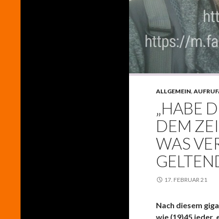
ALLGEMEIN
,
AUFRUF
„HABE 
DEM ZE
WAS VE
GELTEN
17. FEBRUAR 21
Nach diesem giga
wie (19)45 jeder, 