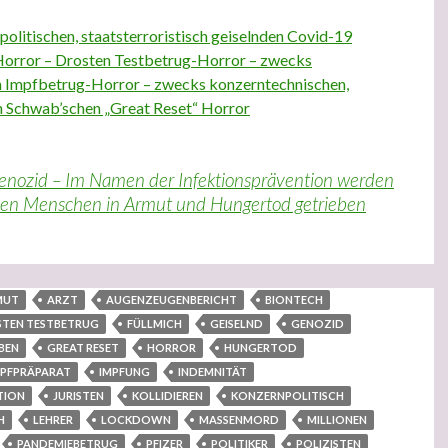
litischen, staatsterroristisch geiselnden Covid-19
orror – Drosten Testbetrug-Horror – zwecks
n Impfbetrug-Horror – zwecks konzerntechnischen,
n Schwab’schen „Great Reset“ Horror
nozid – Im Namen der Infektionsprävention werden
onen Menschen in Armut und Hungertod getrieben
MUT
ARZT
AUGENZEUGENBERICHT
BIONTECH
TEN TESTBETRUG
FÜLLMICH
GEISELND
GENOZID
BEN
GREAT RESET
HORROR
HUNGERTOD
MPFPRÄPARAT
IMPFUNG
INDEMNITÄT
TION
JURISTEN
KOLLIDIEREN
KONZERNPOLITISCH
H
LEHRER
LOCKDOWN
MASSENMORD
MILLIONEN
PANDEMIEBETRUG
PFIZER
POLITIKER
POLIZISTEN