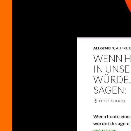
ALLGEMEIN
,
AUFRUF
WENN H
IN UNS
WÜRDE,
SAGEN:
11. OKTOBER 23
Wenn heute eine
würde ich sagen:
Wenn heute eine A
weiterlesen
→