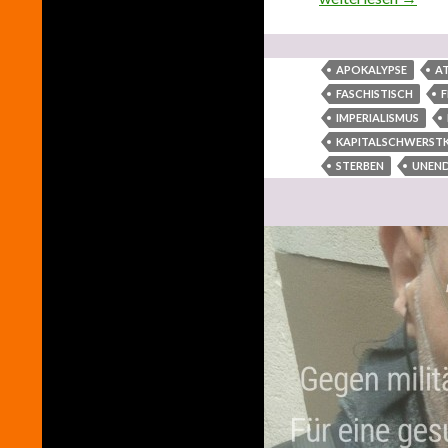
APOKALYPSE
A
FASCHISTISCH
F
IMPERIALISMUS
KAPITALSCHWERSTK
STERBEN
UNEND