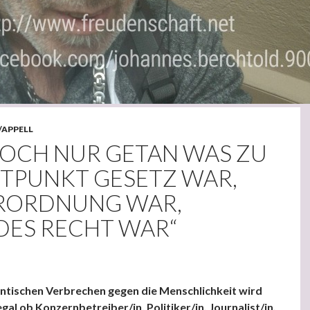
/APPELL
DOCH NUR GETAN WAS ZU
ITPUNKT GESETZ WAR,
RORDNUNG WAR,
DES RECHT WAR“
ntischen Verbrechen gegen die Menschlichkeit wird
egal ob Konzernbetreiber/in, Politiker/in, Journalist/in,