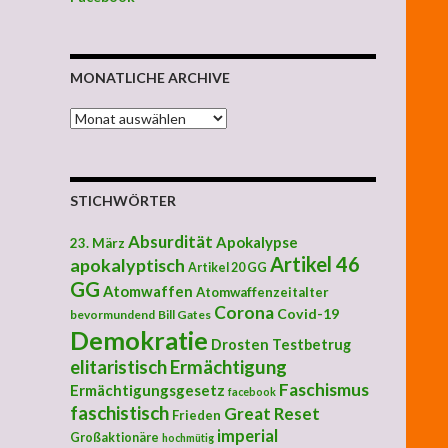
MONATLICHE ARCHIVE
MONATLICHE ARCHIVE
STICHWÖRTER
Absurdität
Apokalypse
23. März
Artikel 46
apokalyptisch
Artikel 20 GG
GG
Atomwaffen
Atomwaffenzeitalter
Corona
Covid-19
bevormundend
Bill Gates
Demokratie
Drosten Testbetrug
elitaristisch
Ermächtigung
Faschismus
Ermächtigungsgesetz
facebook
faschistisch
Great Reset
Frieden
imperial
Großaktionäre
hochmütig