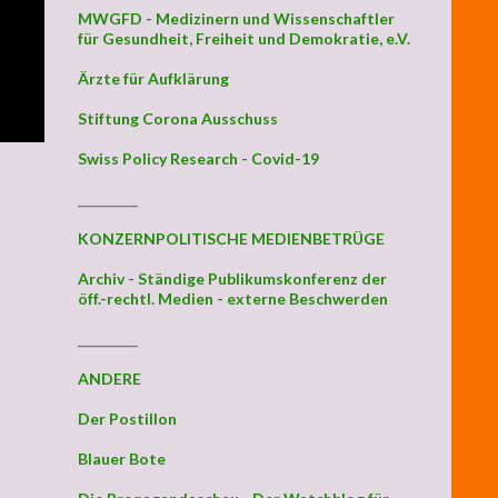
MWGFD - Medizinern und Wissenschaftler
für Gesundheit, Freiheit und Demokratie, e.V.
Ärzte für Aufklärung
Stiftung Corona Ausschuss
Swiss Policy Research - Covid-19
_________
KONZERNPOLITISCHE MEDIENBETRÜGE
Archiv - Ständige Publikumskonferenz der
öff.-rechtl. Medien - externe Beschwerden
_________
ANDERE
Der Postillon
Blauer Bote
n: