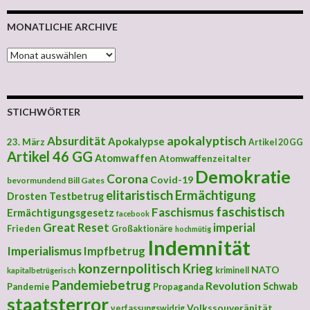
MONATLICHE ARCHIVE
MONATLICHE ARCHIVE
STICHWÖRTER
apokalyptisch
Absurdität
Apokalypse
23. März
Artikel 20 GG
Artikel 46 GG
Atomwaffen
Atomwaffenzeitalter
Demokratie
Corona
Covid-19
bevormundend
Bill Gates
elitaristisch
Ermächtigung
Drosten Testbetrug
faschistisch
Faschismus
Ermächtigungsgesetz
facebook
Great Reset
imperial
Frieden
Großaktionäre
hochmütig
Indemnität
Imperialismus
Impfbetrug
konzernpolitisch
Krieg
NATO
kriminell
kapitalbetrügerisch
Pandemiebetrug
Revolution
Schwab
Pandemie
Propaganda
staatsterror
Volkssouveränität
verfassungswidrig