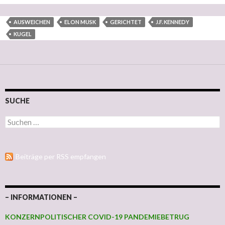
AUSWEICHEN
ELON MUSK
GERICHTET
J.F. KENNEDY
KUGEL
SUCHE
Suchen nach:
Beiträge per RSS empfangen
– INFORMATIONEN –
KONZERNPOLITISCHER COVID-19 PANDEMIEBETRUG