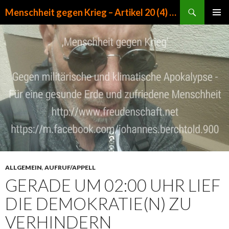
Suchen
Menschheit gegen Krieg – Artikel 20 (4) GG
ZUM INHALT SPRINGEN
PRIMÄR
MENÜ
ALLGEMEIN
,
AUFRUF/APPELL
GERADE UM 02:00 UHR LIEF
DIE DEMOKRATIE(N) ZU
VERHINDERN