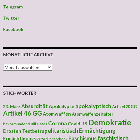
Telegram
Twitter
Facebook
MONATLICHE ARCHIVE
MONATLICHE ARCHIVE
STICHWÖRTER
apokalyptisch
Absurdität
Apokalypse
23. März
Artikel 20 GG
Artikel 46 GG
Atomwaffen
Atomwaffenzeitalter
Demokratie
Corona
Covid-19
bevormundend
Bill Gates
elitaristisch
Ermächtigung
Drosten Testbetrug
faschistisch
Faschismus
Ermächtigungsgesetz
facebook