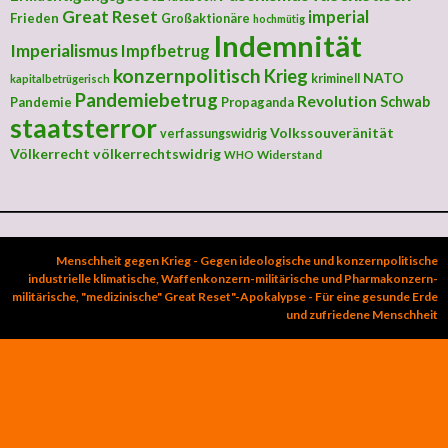
Great Reset
imperial
Frieden
Großaktionäre
hochmütig
Indemnität
Imperialismus
Impfbetrug
konzernpolitisch
Krieg
NATO
kriminell
kapitalbetrügerisch
Pandemiebetrug
Revolution
Schwab
Pandemie
Propaganda
staatsterror
Volkssouveränität
verfassungswidrig
Völkerrecht
völkerrechtswidrig
Widerstand
WHO
Menschheit gegen Krieg - Gegen ideologische und konzernpolitische
industrielle klimatische, Waffenkonzern-militärische und Pharmakonzern-
militärische, "medizinische" Great Reset"-Apokalypse - Für eine gesunde Erde
und zufriedene Menschheit