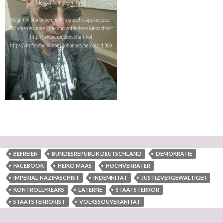
BEFREIEN
BUNDESREPUBLIK DEUTSCHLAND
DEMOKRATIE
FACEBOOK
HEIKO MAAS
HOCHVERRÄTER
IMPERIAL-NAZIFASCHIST
INDEMNITÄT
JUSTIZVERGEWALTIGER
KONTROLLFREAKS
LATERNE
STAATSTERROR
STAATSTERRORIST
VOLKSSOUVERÄNITÄT