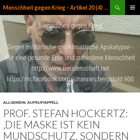
Suchen
Menschheit gegen Krieg – Artikel 20 (4) GG
ZUM INHALT SPRINGEN
PRIMÄR
MENÜ
ALLGEMEIN
,
AUFRUF/APPELL
PROF. STEFAN HOCKERTZ:
‚DIE MASKE IST KEIN
MUNDSCHUTZ, SONDERN