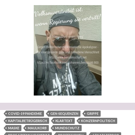
COVID-19 PANDEMIE
GEN-SEQUENZEN
GRIPPE
KAPITALBETRÜGERISCH
KLARTEXT
KONZERNPOLITISCH
MASKE
MAULKORB
MUNDSCHUTZ