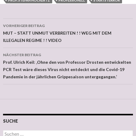
PROF. STEFAN HOCKERTZ
PROFESSIONELL
STAATSTERROR
VORHERIGER BEITRAG
Beitragsnavigation
MUT – STATT UNMUT VERBREITEN ! ! WEG MIT DEM
ILLEGALEN REGIME ! ! VIDEO
NÄCHSTER BEITRAG
Prof. Ulrich Keil: ‚Ohne den von Professor Drosten entwickelten
PCR Test wäre dieses Virus nicht entdeckt und die Covid-19
Pandemie in der jährlichen Grippesaison untergegangen.‘
SUCHE
Suchen nach: