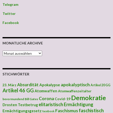
Telegram
Twitter
Facebook
MONATLICHE ARCHIVE
MONATLICHE ARCHIVE
STICHWÖRTER
apokalyptisch
Absurdität
Apokalypse
23. März
Artikel 20 GG
Artikel 46 GG
Atomwaffen
Atomwaffenzeitalter
Demokratie
Corona
Covid-19
bevormundend
Bill Gates
elitaristisch
Ermächtigung
Drosten Testbetrug
faschistisch
Faschismus
Ermächtigungsgesetz
facebook