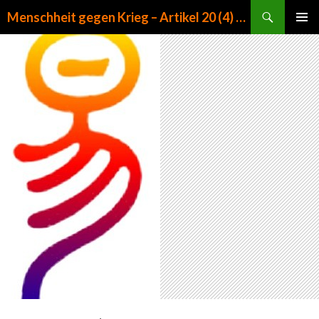
Suchen
Menschheit gegen Krieg – Artikel 20 (4) GG
ZUM INHALT SPRINGEN
PRIMÄR
MENÜ