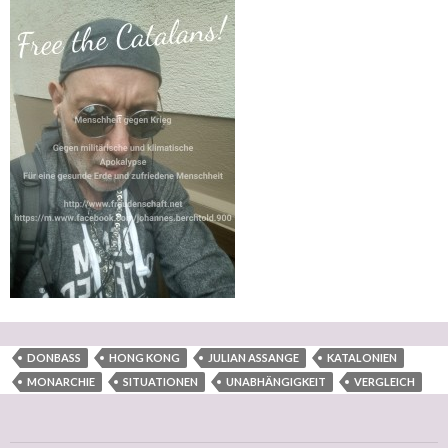
DONBASS
HONG KONG
JULIAN ASSANGE
KATALONIEN
MONARCHIE
SITUATIONEN
UNABHÄNGIGKEIT
VERGLEICH