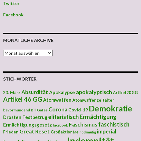
Twitter
Facebook
MONATLICHE ARCHIVE
MONATLICHE ARCHIVE
STICHWÖRTER
apokalyptisch
Absurdität
Apokalypse
23. März
Artikel 20 GG
Artikel 46 GG
Atomwaffen
Atomwaffenzeitalter
Demokratie
Corona
Covid-19
bevormundend
Bill Gates
elitaristisch
Ermächtigung
Drosten Testbetrug
faschistisch
Faschismus
Ermächtigungsgesetz
facebook
Great Reset
imperial
Frieden
Großaktionäre
hochmütig
Indemnität