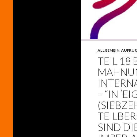
ALLGEMEIN
,
AUFRUF
TEIL 18 
MAHNUN
INTERN
– “IN ‘E
(SIEBZ
TEILBER
SIND DI