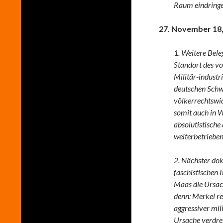
Raum eindringe
27. November 18,
1. Weitere Bele
Standort des vo
Militär-industr
deutschen Schw
völkerrechtswid
somit auch in W
absolutistische
weiterbetrieben
2. Nächster dok
faschistischen
Maas die Ursach
denn: Merkel re
aggressiver mil
Ursache verdreh