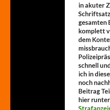
in akuter 
Schriftsat
gesamten B
komplett v
dem Kontex
missbrauch
Polizeiprä
schnell und
ich in dies
noch nachh
Beitrag Tei
hier runte
Strafanzei