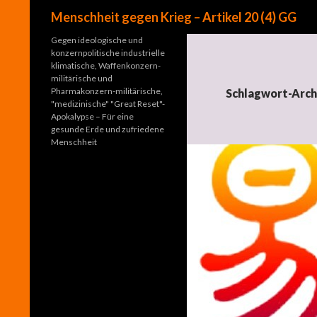
Suchen
Menschheit gegen Krieg – Artikel 20 (4) GG
Gegen ideologische und
konzernpolitische industrielle
klimatische, Waffenkonzern-
militärische und
Pharmakonzern-militärische,
Schlagwort-Archi
"medizinische" "Great Reset"-
Apokalypse – Für eine
gesunde Erde und zufriedene
Menschheit