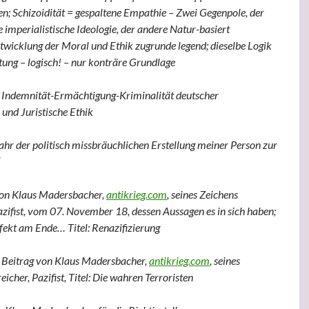
n; Schizoidität = gespaltene Empathie – Zwei Gegenpole, der
e imperialistische Ideologie, der andere Natur-basiert
wicklung der Moral und Ethik zugrunde legend; dieselbe Logik
tung – logisch! – nur konträre Grundlage
he Indemnität-Ermächtigung-Kriminalität deutscher
und Juristische Ethik
ahr der politisch missbräuchlichen Erstellung meiner Person zur
 von Klaus Madersbacher,
antikrieg.com
, seines Zeichens
azifist, vom 07. November 18, dessen Aussagen es in sich haben;
fekt am Ende… Titel: Renazifizierung
n Beitrag von Klaus Madersbacher,
antikrieg.com
, seines
icher, Pazifist, Titel: Die wahren Terroristen