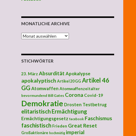
MONATLICHE ARCHIVE
MONATLICHE ARCHIVE
STICHWÖRTER
Absurdität
Apokalypse
23. März
Artikel 46
apokalyptisch
Artikel 20 GG
GG
Atomwaffen
Atomwaffenzeitalter
Corona
Covid-19
bevormundend
Bill Gates
Demokratie
Drosten Testbetrug
elitaristisch
Ermächtigung
Faschismus
Ermächtigungsgesetz
facebook
faschistisch
Great Reset
Frieden
imperial
Großaktionäre
hochmütig