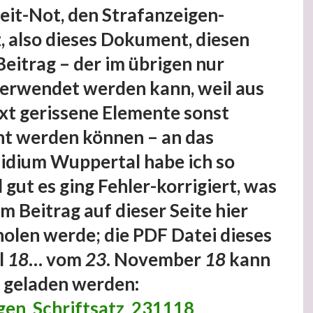
Zeit-Not, den Strafanzeigen-
z, also dieses Dokument, diesen
eitrag – der im übrigen nur
erwendet werden kann, weil aus
t gerissene Elemente sonst
t werden können – an das
sidium Wuppertal habe ich so
 gut es ging Fehler-korrigiert, was
em Beitrag auf dieser Seite hier
olen werde; die PDF Datei dieses
l
18
… vom
23
. November
18
kann
r geladen werden:
gen_Schriftsatz_231118