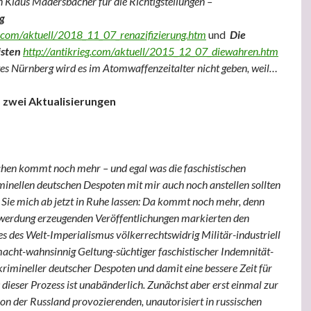
 Klaus Madersbacher für die Richtigstellungen –
g
eg.com/aktuell/2018_11_07_renazifizierung.htm
und
Die
isten
http://antikrieg.com/aktuell/2015_12_07_diewahren.htm
tes Nürnberg wird es im Atomwaffenzeitalter nicht geben, weil…
 zwei Aktualisierungen
chen kommt noch mehr – und egal was die faschistischen
inellen deutschen Despoten mit mir auch noch anstellen sollten
Sie mich ab jetzt in Ruhe lassen: Da kommt noch mehr, denn
erdung erzeugenden Veröffentlichungen markierten den
s des Welt-Imperialismus völkerrechtswidrig Militär-industriell
macht-wahnsinnig Geltung-süchtiger faschistischer Indemnität-
imineller deutscher Despoten und damit eine bessere Zeit für
 dieser Prozess ist unabänderlich. Zunächst aber erst einmal zur
ion der Russland provozierenden, unautorisiert in russischen