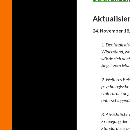
Aktualisie
24. November 18,
1. Der fatalist
Widerstand, we
würde sich doch
Angst vom Mach
2. Weiteres Be
psychologische
Unterdrückung 
unterschlagend
3. Absichtliche
Erzeugung der 
Standardisieru