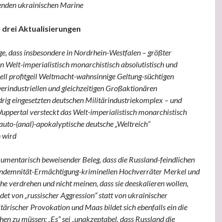
nden ukrainischen Marine
 drei Aktualisierungen
ge, dass insbesondere in Nordrhein-Westfalen – größter
n Welt-imperialistisch monarchistisch absolutistisch und
iell profitgeil Weltmacht-wahnsinnige Geltung-süchtigen
erindustriellen und gleichzeitigen Großaktionären
rig eingesetzten deutschen Militärindustriekomplex – und
uppertal versteckt das Welt-imperialistisch monarchistisch
 auto-(anal)-apokalyptische deutsche „Weltreich“
 wird
umentarisch beweisender Beleg, dass die Russland-feindlichen
 Indemnität-Ermächtigung-kriminellen Hochverräter Merkel und
e verdrehen und nicht meinen, dass sie deeskalieren wollen,
det von „russischer Aggression“ statt von ukrainischer
itärischer Provokation und Maas bildet sich ebenfalls ein die
en zu müssen: „Es“ sei „unakzeptabel, dass Russland die