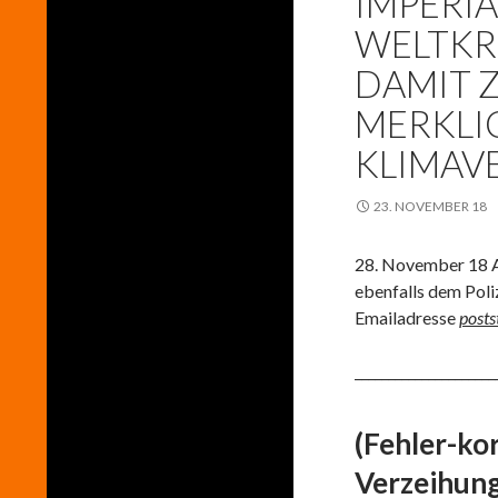
IMPERIA
WELTKR
DAMIT
MERKLI
KLIMAV
23. NOVEMBER 18
28. November 18 An
ebenfalls dem Poli
Emailadresse
posts
_____________________
(Fehler-kor
Verzeihung 