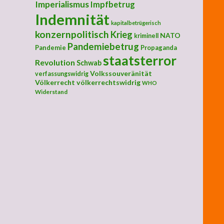
Imperialismus
Impfbetrug
Indemnität
kapitalbetrügerisch
konzernpolitisch
Krieg
NATO
kriminell
Pandemiebetrug
Pandemie
Propaganda
staatsterror
Revolution
Schwab
Volkssouveränität
verfassungswidrig
Völkerrecht
völkerrechtswidrig
WHO
Widerstand