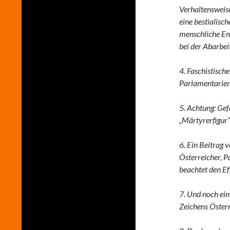
Verhaltensweise
eine bestialisch
menschliche Ent
bei der Abarbei
4. Faschistisc
Parlamentarier 
5. Achtung: Gef
„Märtyrerfigur“
6. Ein Beitrag
Österreicher, P
beachtet den Ef
7. Und noch ei
Zeichens Österre