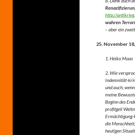
8.
Dank auch an
Renazifizierun
http://antikri
wahren Terror
–
aber ein zwei
25. November 18,
1. Heiko Maas
2. Wie verspro
Indemnität-krim
und auch, wenn 
meine Bewusstw
Beginn des Ende
profitgeil Welt
Ermächtigung-kr
die Menschheit;
heutigen Situat