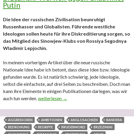
Putin
Die Idee der russischen Zivilisation beunruhigt
Russenhasser und Globalisten. Führende westliche
Ideologen sollen heute für ihre Diskreditierung sorgen, so
das Mitglied des Sinowjew-Klubs von Rossiya Segodnya
Wladimir Lepjochin.
In meinem vorherigen Artikel über die neue russische
Nationale Idee habe ich betont, dass diese Idee bzw. Ideologie
gefunden wurde. Es ist natürlich schwierig, jede Ideologie,
selbst die einfachste, auf drei Seiten zu beschreiben. Doch man
kann ihre Elemente in einigen Publikationen darlegen, was wir
auch tun werden.
Sinowjew-Klub von Rossiya Segodnya: Brzezin
weiterlesen
→
AGGRESSOREN
AMBITIONEN
ANGLOSACHSEN
BANDERA
BEDROHUNG
BEGRIFFE
BRUDERMORD
BRZEZINSKI