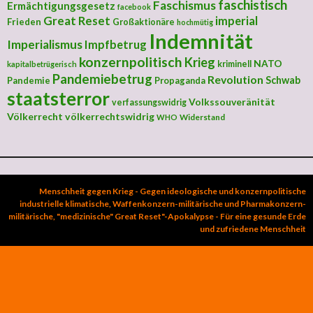
faschistisch
Faschismus
Ermächtigungsgesetz
facebook
Great Reset
imperial
Frieden
Großaktionäre
hochmütig
Indemnität
Imperialismus
Impfbetrug
konzernpolitisch
Krieg
NATO
kriminell
kapitalbetrügerisch
Pandemiebetrug
Revolution
Schwab
Pandemie
Propaganda
staatsterror
Volkssouveränität
verfassungswidrig
Völkerrecht
völkerrechtswidrig
Widerstand
WHO
Menschheit gegen Krieg - Gegen ideologische und konzernpolitische
industrielle klimatische, Waffenkonzern-militärische und Pharmakonzern-
militärische, "medizinische" Great Reset"-Apokalypse - Für eine gesunde Erde
und zufriedene Menschheit