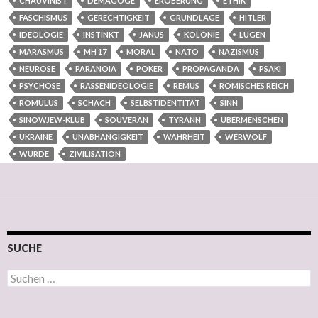
CHAUVINIST
DEMAGOGE
EROBERUNG
ETHIK
FASCHISMUS
GERECHTIGKEIT
GRUNDLAGE
HITLER
IDEOLOGIE
INSTINKT
JANUS
KOLONIE
LÜGEN
MARASMUS
MH 17
MORAL
NATO
NAZISMUS
NEUROSE
PARANOIA
POKER
PROPAGANDA
PSAKI
PSYCHOSE
RASSENIDEOLOGIE
REMUS
RÖMISCHES REICH
ROMULUS
SCHACH
SELBSTIDENTITÄT
SINN
SINOWJEW-KLUB
SOUVERÄN
TYRANN
ÜBERMENSCHEN
UKRAINE
UNABHÄNGIGKEIT
WAHRHEIT
WERWOLF
WÜRDE
ZIVILISATION
SUCHE
Suchen nach: