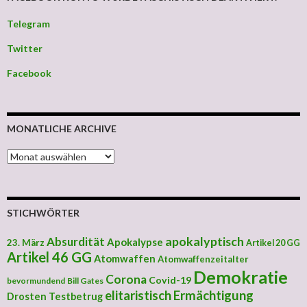
Telegram
Twitter
Facebook
MONATLICHE ARCHIVE
MONATLICHE ARCHIVE
STICHWÖRTER
apokalyptisch
Absurdität
Apokalypse
23. März
Artikel 20 GG
Artikel 46 GG
Atomwaffen
Atomwaffenzeitalter
Demokratie
Corona
Covid-19
bevormundend
Bill Gates
elitaristisch
Ermächtigung
Drosten Testbetrug