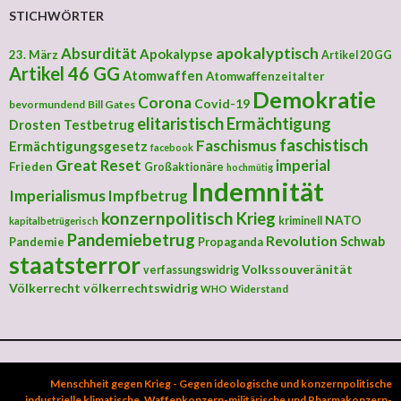
STICHWÖRTER
apokalyptisch
Absurdität
Apokalypse
23. März
Artikel 20 GG
Artikel 46 GG
Atomwaffen
Atomwaffenzeitalter
Demokratie
Corona
Covid-19
bevormundend
Bill Gates
elitaristisch
Ermächtigung
Drosten Testbetrug
faschistisch
Faschismus
Ermächtigungsgesetz
facebook
Great Reset
imperial
Frieden
Großaktionäre
hochmütig
Indemnität
Imperialismus
Impfbetrug
konzernpolitisch
Krieg
NATO
kriminell
kapitalbetrügerisch
Pandemiebetrug
Revolution
Schwab
Pandemie
Propaganda
staatsterror
Volkssouveränität
verfassungswidrig
Völkerrecht
völkerrechtswidrig
Widerstand
WHO
Menschheit gegen Krieg - Gegen ideologische und konzernpolitische
industrielle klimatische, Waffenkonzern-militärische und Pharmakonzern-