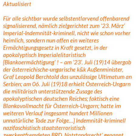
Aktualisiert
Für alle sichtbar wurde selbstentlarvend offenbarend
signalisierend, nämlich zielgerichtet zum ’23. März‘
Imperial-Indemnität-kriminell, nicht wie schon vorher
heimlich, sondern nun offen ein weiteres
Ermächtigungsgesetz in Kraft gesetzt, in der
apokalyptisch Imperialelitaristisch
[Blankoermächtigung‘ ! – am ’23‘. Juli (19)14 übergab
der österreichische-ungarische k&k Außenminister,
Graf Leopold Berchtold das unzulässige Ultimatum an
Serbien; am 06. Juli (19)18 erhielt Österreich-Ungarn
die militärisch unterstützende Zusage des
apokalyptischen deutschen Reiches; faktisch eine
Blankovollmacht für Österreich-Ungarn; hatte im
weiteren Verlauf insgesamt hundert Millionen
unnatürliche Tode zur Folge…] Indemnität-kriminell
nazifaschistisch staatsterroristisch
zweckentfremdeten BRD ‚Notstandsrecht‘ genannt.