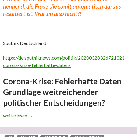
nennend; die Frage die somit automatisch daraus
resultiert ist: Warum also nicht?!
_________
Sputnik Deutschland
https://de.sputniknews.com/politik/20200328326721021-
corona-krise-fehlerhafte-daten/
Corona-Krise: Fehlerhafte Daten
Grundlage weitreichender
politischer Entscheidungen?
AKTUALISIERUNG: Auffällig ist auch, dass die Medien ’sputnikn
weiterlesen
→