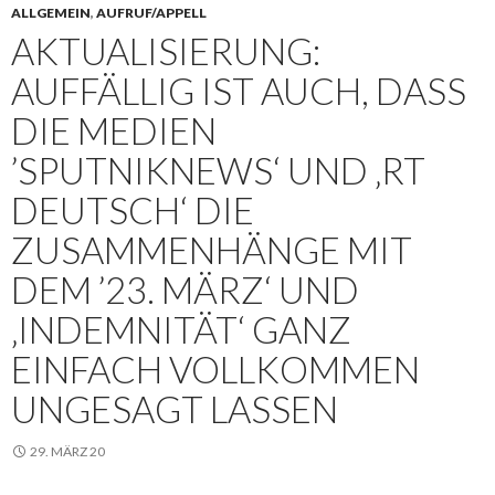
ALLGEMEIN
,
AUFRUF/APPELL
AKTUALISIERUNG:
AUFFÄLLIG IST AUCH, DASS
DIE MEDIEN
’SPUTNIKNEWS‘ UND ‚RT
DEUTSCH‘ DIE
ZUSAMMENHÄNGE MIT
DEM ’23. MÄRZ‘ UND
‚INDEMNITÄT‘ GANZ
EINFACH VOLLKOMMEN
UNGESAGT LASSEN
29. MÄRZ 20