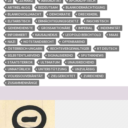
23
23. MÄRZ
ABSURDITÄT
APOKALYPTISCH
ARTIKEL 46 GG
BEDEUTSAM
BLANKOERMÄCHTIGUNG
BLANKOVOLLMACHT
DEMOKRATIE
DRECKSKERL
ELITARISTISCH
ERMÄCHTIGUNGSGESETZ
FASCHISTISCH
GEHEIMDIENSTE
GROSSAKTIONÄRE
IMPERIAL
INDEMNITÄT
INFORMIERT
KAUSALNEXUS
LEOPOLD BERCHTOLD
MAAS
NAZI
NOTSTANDSRECHT
OFFENBAREND
ÖSTERREICH-UNGARN
RECHTSVERGEWALTIGER
RT DEUTSCH
SELBSTENTLARVEND
SIGNALISIEREND
SPUTNIKNEWS
STAATSTERROR
ULTIMATUM
UNAUSREICHEND
UNNATÜRLICH
UNTERSTÜTZUNG
UNZULÄSSIG
VOLKSSOUVERÄNITÄT
ZIELGERICHTET
ZUREICHEND
ZUSAMMENHÄNGE