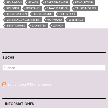
PENTAGON
PSY-OP
RAKETENABWEHR
REVOLUTION
SÖLDNER
SPEKTAKEL
STAATSSTREICH
TÄUSCHKÖRPER
TERRORISIEREN
TERRORISMUS
TIEFE STAAT
VERTEIDIGUNGSMINISTER
VORWAND
WELTLAGE
ZERSTÖRUNG
ZIONISTEN
ZIRKON
SUCHE
Suchen nach:
Beiträge per RSS empfangen
– INFORMATIONEN –