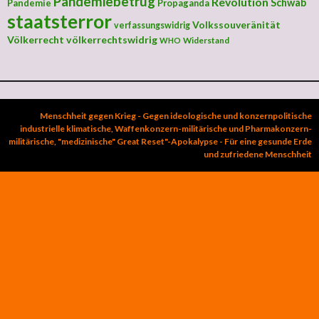
Pandemiebetrug
Revolution
Schwab
Pandemie
Propaganda
staatsterror
Volkssouveränität
verfassungswidrig
Völkerrecht
völkerrechtswidrig
Widerstand
WHO
Menschheit gegen Krieg - Gegen ideologische und konzernpolitische
industrielle klimatische, Waffenkonzern-militärische und Pharmakonzern-
militärische, "medizinische" Great Reset"-Apokalypse - Für eine gesunde Erde
und zufriedene Menschheit