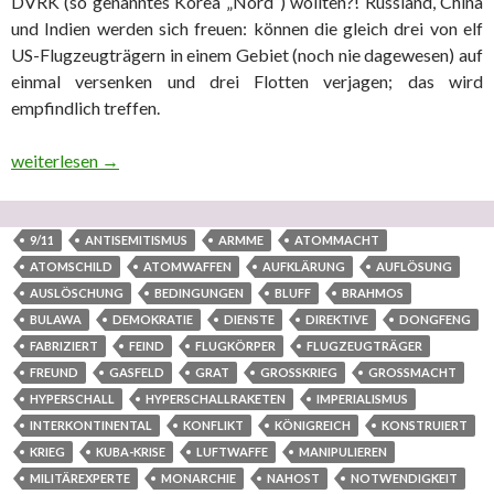
DVRK (so genanntes Korea „Nord“) wollten?! Russland, China
und Indien werden sich freuen: können die gleich drei von elf
US-Flugzeugträgern in einem Gebiet (noch nie dagewesen) auf
einmal versenken und drei Flotten verjagen; das wird
empfindlich treffen.
Empfehlung: Unbedingt lesen! – ‚Saudischer Kinderprinz will russ
weiterlesen
→
9/11
ANTISEMITISMUS
ARMME
ATOMMACHT
ATOMSCHILD
ATOMWAFFEN
AUFKLÄRUNG
AUFLÖSUNG
AUSLÖSCHUNG
BEDINGUNGEN
BLUFF
BRAHMOS
BULAWA
DEMOKRATIE
DIENSTE
DIREKTIVE
DONGFENG
FABRIZIERT
FEIND
FLUGKÖRPER
FLUGZEUGTRÄGER
FREUND
GASFELD
GRAT
GROSSKRIEG
GROSSMACHT
HYPERSCHALL
HYPERSCHALLRAKETEN
IMPERIALISMUS
INTERKONTINENTAL
KONFLIKT
KÖNIGREICH
KONSTRUIERT
KRIEG
KUBA-KRISE
LUFTWAFFE
MANIPULIEREN
MILITÄREXPERTE
MONARCHIE
NAHOST
NOTWENDIGKEIT