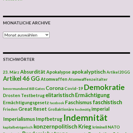
MONATLICHE ARCHIVE
MONATLICHE ARCHIVE
STICHWÖRTER
apokalyptisch
Absurdität
Apokalypse
23. März
Artikel 20 GG
Artikel 46 GG
Atomwaffen
Atomwaffenzeitalter
Demokratie
Corona
Covid-19
bevormundend
Bill Gates
elitaristisch
Ermächtigung
Drosten Testbetrug
faschistisch
Faschismus
Ermächtigungsgesetz
facebook
Great Reset
imperial
Frieden
Großaktionäre
hochmütig
Indemnität
Imperialismus
Impfbetrug
konzernpolitisch
Krieg
NATO
kriminell
kapitalbetrügerisch