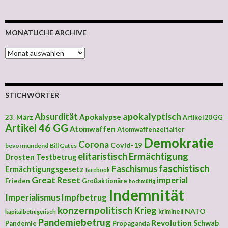
MONATLICHE ARCHIVE
MONATLICHE ARCHIVE
STICHWÖRTER
apokalyptisch
Absurdität
Apokalypse
23. März
Artikel 20 GG
Artikel 46 GG
Atomwaffen
Atomwaffenzeitalter
Demokratie
Corona
Covid-19
bevormundend
Bill Gates
elitaristisch
Ermächtigung
Drosten Testbetrug
faschistisch
Faschismus
Ermächtigungsgesetz
facebook
Great Reset
imperial
Frieden
Großaktionäre
hochmütig
Indemnität
Imperialismus
Impfbetrug
konzernpolitisch
Krieg
NATO
kriminell
kapitalbetrügerisch
Pandemiebetrug
Revolution
Schwab
Pandemie
Propaganda