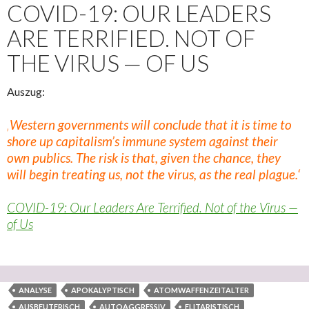
COVID-19: OUR LEADERS
ARE TERRIFIED. NOT OF
THE VIRUS — OF US
Auszug:
‚
Western governments will conclude that it is time to
shore up capitalism’s immune system against their
own publics. The risk is that, given the chance, they
will begin treating us, not the virus, as the real plague.‘
COVID-19: Our Leaders Are Terrified. Not of the Virus —
of Us
ANALYSE
APOKALYPTISCH
ATOMWAFFENZEITALTER
AUSBEUTERISCH
AUTOAGGRESSIV
ELITARISTISCH