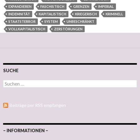
EXPANDIEREN
FASCHISTISCH
GRENZEN
IMPERIAL
INDEMNITÄT
KAPITALISTISCH
KRIEGERISCH
KRIMINELL
STAATSTERROR
SYSTEM
UNBESCHRÄNKT
VOLLKAPITALISTISCH
ZERSTÖRUNGEN
SUCHE
Suchen nach:
Beiträge per RSS empfangen
– INFORMATIONEN –