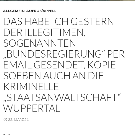
ALLGEMEIN
,
AUFRUF/APPELL
DAS HABE ICH GESTERN
DER ILLEGITIMEN,
SOGENANNTEN
„BUNDESREGIERUNG“ PER
EMAIL GESENDET, KOPIE
SOEBEN AUCH AN DIE
KRIMINELLE
„STAATSANWALTSCHAFT“
WUPPERTAL
22. MÄRZ 21