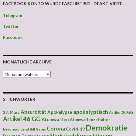
FACEBOOK KONTO WURDE FASCHISTISCH DEAKTIVIERT.
Telegram
Twitter
Facebook
MONATLICHE ARCHIVE
MONATLICHE ARCHIVE
STICHWÖRTER
apokalyptisch
Absurdität
Apokalypse
23. März
Artikel 20 GG
Artikel 46 GG
Atomwaffen
Atomwaffenzeitalter
Demokratie
Corona
Covid-19
bevormundend
Bill Gates
elitaristisch
Ermächtigung