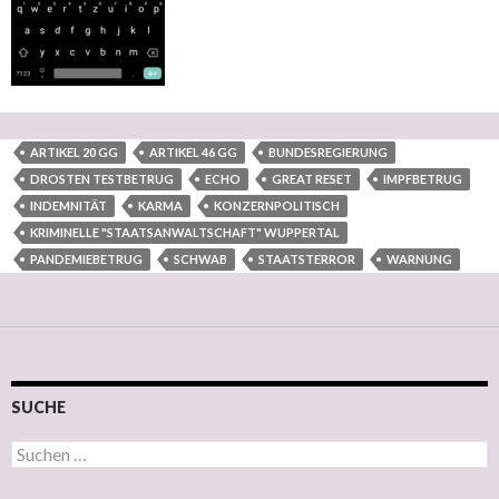
ARTIKEL 20 GG
ARTIKEL 46 GG
BUNDESREGIERUNG
DROSTEN TESTBETRUG
ECHO
GREAT RESET
IMPFBETRUG
INDEMNITÄT
KARMA
KONZERNPOLITISCH
KRIMINELLE "STAATSANWALTSCHAFT" WUPPERTAL
PANDEMIEBETRUG
SCHWAB
STAATSTERROR
WARNUNG
SUCHE
Suchen nach: