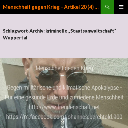
Suchen
Menschheit gegen Krieg – Artikel 20 (4) GG
ZUM INHALT SPRINGEN
PRIMÄR
MENÜ
Schlagwort-Archiv: kriminelle „Staatsanwaltschaft“
Wuppertal