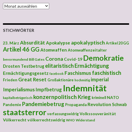
MONATLICHE ARCHIVE
STICHWÖRTER
apokalyptisch
Absurdität
Apokalypse
23. März
Artikel 20 GG
Artikel 46 GG
Atomwaffen
Atomwaffenzeitalter
Demokratie
Corona
Covid-19
bevormundend
Bill Gates
elitaristisch
Ermächtigung
Drosten Testbetrug
faschistisch
Faschismus
Ermächtigungsgesetz
facebook
Great Reset
imperial
Frieden
Großaktionäre
hochmütig
Indemnität
Imperialismus
Impfbetrug
konzernpolitisch
Krieg
NATO
kriminell
kapitalbetrügerisch
Pandemiebetrug
Revolution
Schwab
Pandemie
Propaganda
staatsterror
Volkssouveränität
verfassungswidrig
Völkerrecht
völkerrechtswidrig
Widerstand
WHO