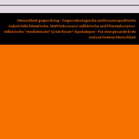
Menschheit gegen Krieg - Gegen ideologische und konzernpolitische
industrielle klimatische, Waffenkonzern-militärische und Pharmakonzern-
militärische, "medizinische" Great Reset"-Apokalypse - Für eine gesunde Erde
und zufriedene Menschheit