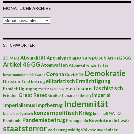
MONATLICHE ARCHIVE
MONATLICHE ARCHIVE
STICHWÖRTER
apokalyptisch
Absurdität
Apokalypse
23. März
Artikel 20 GG
Artikel 46 GG
Atomwaffen
Atomwaffenzeitalter
Demokratie
Corona
Covid-19
bevormundend
Bill Gates
elitaristisch
Ermächtigung
Drosten Testbetrug
faschistisch
Faschismus
Ermächtigungsgesetz
facebook
Great Reset
imperial
Frieden
Großaktionäre
hochmütig
Indemnität
Imperialismus
Impfbetrug
konzernpolitisch
Krieg
NATO
kriminell
kapitalbetrügerisch
Pandemiebetrug
Revolution
Schwab
Pandemie
Propaganda
staatsterror
Volkssouveränität
verfassungswidrig