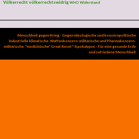
Völkerrecht
völkerrechtswidrig
Widerstand
WHO
Menschheit gegen Krieg - Gegen ideologische und konzernpolitische
industrielle klimatische, Waffenkonzern-militärische und Pharmakonzern-
militärische, "medizinische" Great Reset"-Apokalypse - Für eine gesunde Erde
und zufriedene Menschheit