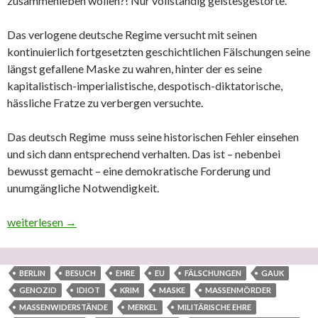
zusammenleben wollen?! Nur vollständig geistesgestörte.
Das verlogene deutsche Regime versucht mit seinen
kontinuierlich fortgesetzten geschichtlichen Fälschungen seine
längst gefallene Maske zu wahren, hinter der es seine
kapitalistisch-imperialistische, despotisch-diktatorische,
hässliche Fratze zu verbergen versuchte.
Das deutsch Regime muss seine historischen Fehler einsehen
und sich dann entsprechend verhalten. Das ist – nebenbei
bewusst gemacht – eine demokratische Forderung und
unumgängliche Notwendigkeit.
Einer der schlimmsten, genozidal mentalisierten, massenmörder
weiterlesen
→
BERLIN
BESUCH
EHRE
EU
FÄLSCHUNGEN
GAUK
GENOZID
IDIOT
KRIM
MASKE
MASSENMÖRDER
MASSENWIDERSTÄNDE
MERKEL
MILITÄRISCHE EHRE