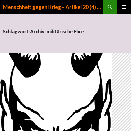
Suchen
Menschheit gegen Krieg – Artikel 20 (4) GG
ZUM INHALT SPRINGEN
PRIMÄR
MENÜ
Schlagwort-Archiv: militärische Ehre