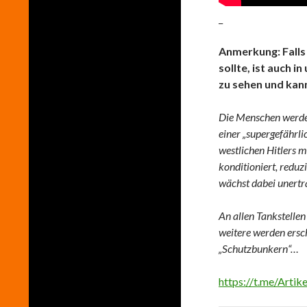
_
Anmerkung: Falls
sollte, ist auch 
zu sehen und kan
Die Menschen werden
einer „supergefährl
westlichen Hitlers m
konditioniert, reduz
wächst dabei unerträ
An allen Tankstelle
weitere werden ersc
„Schutzbunkern“…
https://t.me/Arti