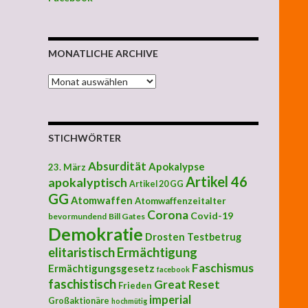
MONATLICHE ARCHIVE
MONATLICHE ARCHIVE
STICHWÖRTER
Absurdität
Apokalypse
23. März
Artikel 46
apokalyptisch
Artikel 20 GG
GG
Atomwaffen
Atomwaffenzeitalter
Corona
Covid-19
bevormundend
Bill Gates
Demokratie
Drosten Testbetrug
elitaristisch
Ermächtigung
Faschismus
Ermächtigungsgesetz
facebook
faschistisch
Great Reset
Frieden
imperial
Großaktionäre
hochmütig