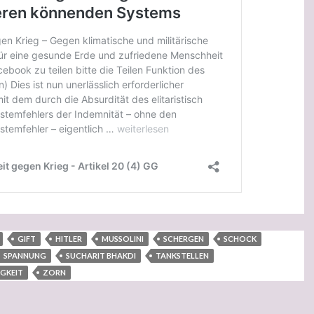
GIFT
HITLER
MUSSOLINI
SCHERGEN
SCHOCK
SPANNUNG
SUCHARIT BHAKDI
TANKSTELLEN
GKEIT
ZORN