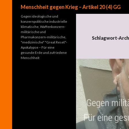
Suchen
Menschheit gegen Krieg – Artikel 20 (4) GG
Gegen ideologische und
konzernpolitische industrielle
klimatische, Waffenkonzern-
militärische und
Pharmakonzern-militärische,
Schlagwort-Archi
"medizinische" "Great Reset"-
Apokalypse – Für eine
gesunde Erde und zufriedene
Menschheit