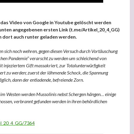
 das Video von Google in Youtube gelöscht werden
in unten angegebenen ersten Link (t.me/Artikel_20_4_GG)
n dort auch runter geladen werden.
 sich noch wehren, gegen diesen Versuch durch Vortäuschung
ichen Pandemie“ verarscht zu werden um schleichend von
it injeziertem Gift massakriert, zur Totalunterwürfigkeit
iert zu werden; zuerst der lähmende Schock, die Spannung
glich, dann der entladende, befreiende Zorn.
n im Westen werden Mussolinis nebst Schergen hängen… einige
hossen, verbrannt gefunden werden in ihren behördlichen
kel_20_4_GG/7364