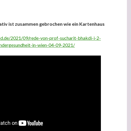
tiv ist zusammen gebrochen wie ein Kartenhaus
.de/2021/09/rede-von-prof-sucharit-bhakdi-i-2-
indergesundheit-in-wien-04-09-2021/