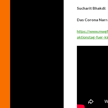
Sucharit Bhakdi:
Das Corona Narra
https://www.mwgfd
aktionstag-fuer-k