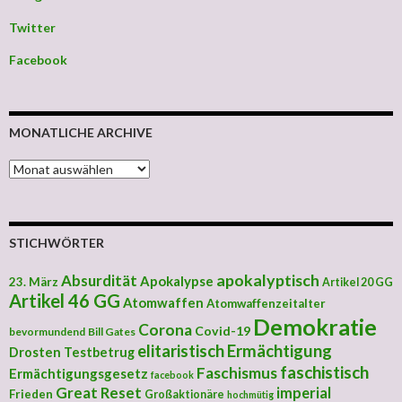
Twitter
Facebook
MONATLICHE ARCHIVE
MONATLICHE ARCHIVE
STICHWÖRTER
apokalyptisch
Absurdität
Apokalypse
23. März
Artikel 20 GG
Artikel 46 GG
Atomwaffen
Atomwaffenzeitalter
Demokratie
Corona
Covid-19
bevormundend
Bill Gates
elitaristisch
Ermächtigung
Drosten Testbetrug
faschistisch
Faschismus
Ermächtigungsgesetz
facebook
Great Reset
imperial
Frieden
Großaktionäre
hochmütig