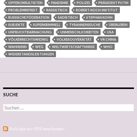
OPFEROKKULTISTEN
PANDEMIE
POLIZEI
PRÄSIDENT PUTIN
PROBLEMBEFREIT
RASSISTISCH
ROBERT-KOCH-INSTITUT
RUSSISCHE FÖDERATION
SADISTISCH
STEPHAN KOHN
SUBJEKTE
SUPERKRIMINELL
TYRANNENSEUCHE
ÜBERLEBEN
UNFRUCHTBARMACHUNG
UNMENSCHLICHKEITEN
USA
VÖLKERRECHTSWIDRIG
VOLKSSOUVERÄITÄT
VR CHINA
WAHNSINN
WEG
WELTWIRTSCHAFTSKRISE
WHO
WIDERSTANDSLEISTUNGEN
SUCHE
Suchen nach:
Beiträge per RSS empfangen