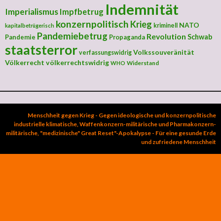
Indemnität
Imperialismus
Impfbetrug
konzernpolitisch
Krieg
NATO
kriminell
kapitalbetrügerisch
Pandemiebetrug
Revolution
Schwab
Pandemie
Propaganda
staatsterror
Volkssouveränität
verfassungswidrig
Völkerrecht
völkerrechtswidrig
Widerstand
WHO
Menschheit gegen Krieg - Gegen ideologische und konzernpolitische
industrielle klimatische, Waffenkonzern-militärische und Pharmakonzern-
militärische, "medizinische" Great Reset"-Apokalypse - Für eine gesunde Erde
und zufriedene Menschheit