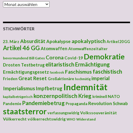
MONATLICHE ARCHIVE
STICHWÖRTER
apokalyptisch
Absurdität
Apokalypse
23. März
Artikel 20 GG
Artikel 46 GG
Atomwaffen
Atomwaffenzeitalter
Demokratie
Corona
Covid-19
bevormundend
Bill Gates
elitaristisch
Ermächtigung
Drosten Testbetrug
faschistisch
Faschismus
Ermächtigungsgesetz
facebook
Great Reset
imperial
Frieden
Großaktionäre
hochmütig
Indemnität
Imperialismus
Impfbetrug
konzernpolitisch
Krieg
NATO
kriminell
kapitalbetrügerisch
Pandemiebetrug
Revolution
Schwab
Pandemie
Propaganda
staatsterror
Volkssouveränität
verfassungswidrig
Völkerrecht
völkerrechtswidrig
Widerstand
WHO