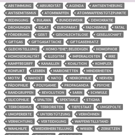
ABSTIMMUNG
ABSURDITÄT
AGENDA
AMTSENTHEBUNG
ANTISEMITISMUS
ATOMWAFFEN
ATOMWAFFENSTÜTZPUNKTE
BEDINGUNG
BULAWA
BUNDESWEHR
DEMOKRATIE
DROHUNGEN
EKLAT
EUROPARAT
FASCHISMUS
FATAL
FÖRDERUNG
GEIST
GESCHLECHTSLOSE
GESELLSCHAFT
GIFTGAS
GIFTGASATTACKE
GIFTGASEINSATZ
GLEICHSTELLUNG
HOMO-"EHE"; BELEIDIGEN
HOMOPHOB
HOMOSEXUALITÄT
ILLEGITIM
IMPERIALIOSTEN
IRRE
KAMPFBEGRIFF
KANAILLEN
KOALITION
KOMPLEX
KONFLIKT
LESBEN
MARIONETTEN
MINDERHEITEN
MOTIV
NAHOST
NATO
NEKROPHILIE
NERVEN
PÄDOPHILIE
POLYGAMIE
PROPAGANDA
PSYCHE
RANDGRUPPEN
REVOLUTION
SARIN
SCHWULE
SILICOPHILIE
SPALTEN
SPEKTAKLE
STIGMA
TERRORISMUS
TERRORISTEN
TIEFE STAAT
UMGEPOLTE
UMOPERIERTE
UNTERSTÜTZUNG
VERHÖHNEN
VERNICHTUNG
VERTEIDIGUNG
WAFFENSTILLSTAND
WAHLHILFE
WIEDERHERSTELLUNG
WISSEN
ZERSETZEN