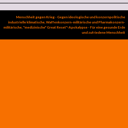
Menschheit gegen Krieg - Gegen ideologische und konzernpolitische
industrielle klimatische, Waffenkonzern-militärische und Pharmakonzern-
militärische, "medizinische" Great Reset"-Apokalypse - Für eine gesunde Erde
und zufriedene Menschheit