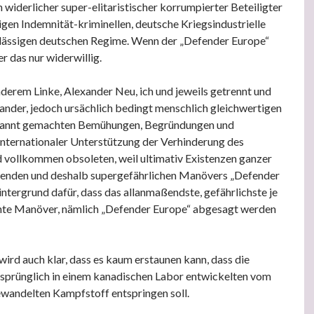
n widerlicher super-elitaristischer korrumpierter Beteiligter
igen Indemnität-kriminellen, deutsche Kriegsindustrielle
ulässigen deutschen Regime. Wenn der „Defender Europe“
er das nur widerwillig.
erem Linke, Alexander Neu, ich und jeweils getrennt und
nder, jedoch ursächlich bedingt menschlich gleichwertigen
ekannt gemachten Bemühungen, Begründungen und
nternationaler Unterstützung der Verhinderung des
 vollkommen obsoleten, weil ultimativ Existenzen ganzer
enden und deshalb supergefährlichen Manövers „Defender
intergrund dafür, dass das allanmaßendste, gefährlichste je
ante Manöver, nämlich „Defender Europe“ abgesagt werden
wird auch klar, dass es kaum erstaunen kann, dass die
sprünglich in einem kanadischen Labor entwickelten vom
wandelten Kampfstoff entspringen soll.