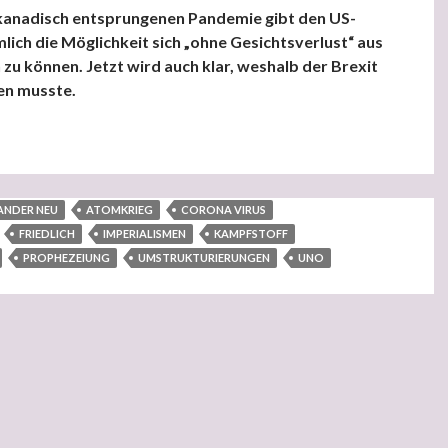
 kanadisch entsprungenen Pandemie gibt den US-
ich die Möglichkeit sich „ohne Gesichtsverlust“ aus
 zu können. Jetzt wird auch klar, weshalb der Brexit
en musste.
e der Imperialismen: „Defender Europe“ vor dem Abbruch
ANDER NEU
ATOMKRIEG
CORONA VIRUS
FRIEDLICH
IMPERIALISMEN
KAMPFSTOFF
PROPHEZEIUNG
UMSTRUKTURIERUNGEN
UNO