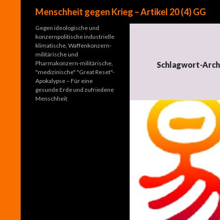
Suchen
Menschheit gegen Krieg – Artikel 20 (4) GG
Gegen ideologische und
konzernpolitische industrielle
klimatische, Waffenkonzern-
militärische und
Pharmakonzern-militärische,
Schlagwort-Arch
"medizinische" "Great Reset"-
Apokalypse – Für eine
gesunde Erde und zufriedene
Menschheit