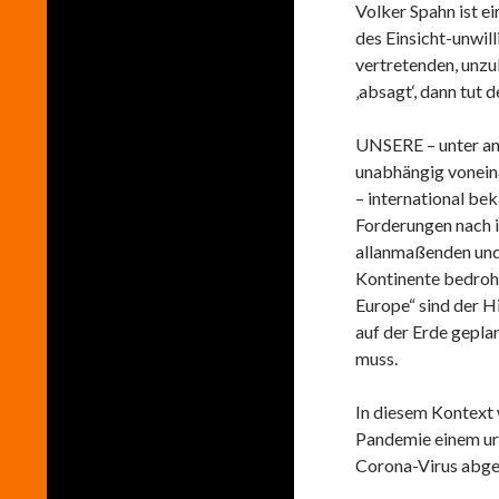
Volker Spahn ist ei
des Einsicht-unwill
vertretenden, unz
‚absagt‘, dann tut d
UNSERE – unter and
unabhängig voneina
– international b
Forderungen nach i
allanmaßenden und
Kontinente bedroh
Europe“ sind der H
auf der Erde gepl
muss.
In diesem Kontext 
Pandemie einem ur
Corona-Virus abge