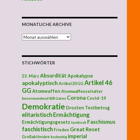
MONATLICHE ARCHIVE
MONATLICHE ARCHIVE
STICHWÖRTER
Absurdität
Apokalypse
23. März
Artikel 46
apokalyptisch
Artikel 20 GG
GG
Atomwaffen
Atomwaffenzeitalter
Corona
Covid-19
bevormundend
Bill Gates
Demokratie
Drosten Testbetrug
elitaristisch
Ermächtigung
Faschismus
Ermächtigungsgesetz
facebook
faschistisch
Great Reset
Frieden
imperial
Großaktionäre
hochmütig