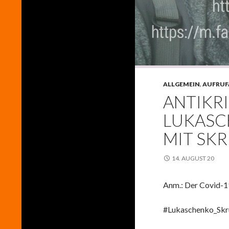
ALLGEMEIN
,
AUFRUF
ANTIKRI
LUKASC
MIT SK
14. AUGUST 20
Anm.: Der Covid-1
#Lukaschenko_Skr