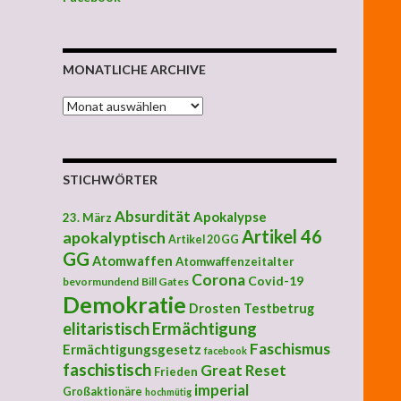
MONATLICHE ARCHIVE
MONATLICHE ARCHIVE
STICHWÖRTER
Absurdität
Apokalypse
23. März
Artikel 46
apokalyptisch
Artikel 20 GG
GG
Atomwaffen
Atomwaffenzeitalter
Corona
Covid-19
bevormundend
Bill Gates
Demokratie
Drosten Testbetrug
elitaristisch
Ermächtigung
Faschismus
Ermächtigungsgesetz
facebook
faschistisch
Great Reset
Frieden
imperial
Großaktionäre
hochmütig