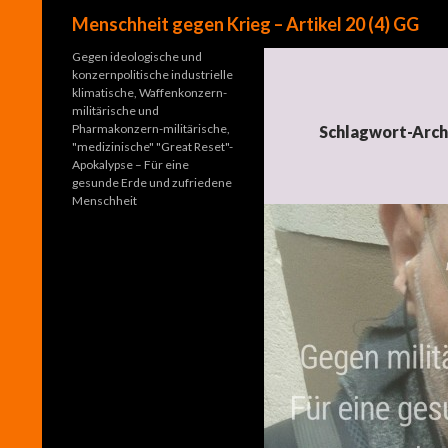
Suchen
Menschheit gegen Krieg – Artikel 20 (4) GG
Gegen ideologische und
konzernpolitische industrielle
klimatische, Waffenkonzern-
militärische und
Pharmakonzern-militärische,
Schlagwort-Arch
"medizinische" "Great Reset"-
Apokalypse – Für eine
gesunde Erde und zufriedene
Menschheit