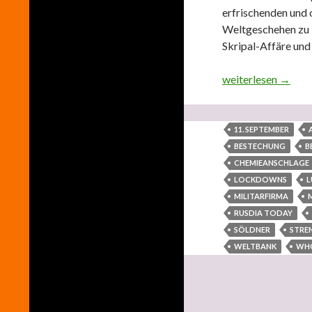
erfrischenden und o
Weltgeschehen zu b
Skripal-Affäre und
antikrieg.eu: Alex
weiterlesen
→
11. SEPTEMBER
BESTECHUNG
B
CHEMIEANSCHLAGE
LOCKDOWNS
L
MILITARFIRMA
RUSDIA TODAY
SÖLDNER
STRE
WELTBANK
WH