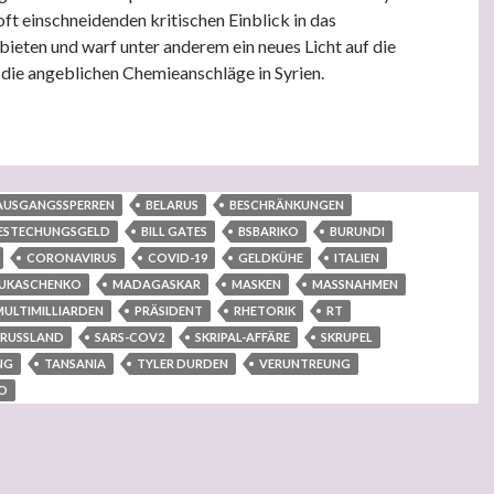
ft einschneidenden kritischen Einblick in das
ieten und warf unter anderem ein neues Licht auf die
 die angeblichen Chemieanschläge in Syrien.
andr Lukaschenko – ein Präsident mit Skrupeln
AUSGANGSSPERREN
BELARUS
BESCHRÄNKUNGEN
ESTECHUNGSGELD
BILL GATES
BSBARIKO
BURUNDI
CORONAVIRUS
COVID-19
GELDKÜHE
ITALIEN
UKASCHENKO
MADAGASKAR
MASKEN
MASSNAHMEN
MULTIMILLIARDEN
PRÄSIDENT
RHETORIK
RT
RUSSLAND
SARS-COV2
SKRIPAL-AFFÄRE
SKRUPEL
NG
TANSANIA
TYLER DURDEN
VERUNTREUNG
O