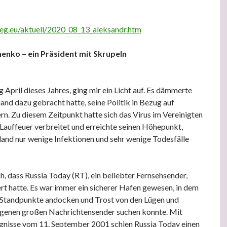
ieg.eu/aktuell/2020_08_13_aleksandr.htm
enko – ein Präsident mit Skrupeln
 April dieses Jahres, ging mir ein Licht auf. Es dämmerte
and dazu gebracht hatte, seine Politik in Bezug auf
. Zu diesem Zeitpunkt hatte sich das Virus im Vereinigten
 Lauffeuer verbreitet und erreichte seinen Höhepunkt,
land nur wenige Infektionen und sehr wenige Todesfälle
h, dass Russia Today (RT), ein beliebter Fernsehsender,
rt hatte. Es war immer ein sicherer Hafen gewesen, in dem
e Standpunkte andocken und Trost von den Lügen und
genen großen Nachrichtensender suchen konnte. Mit
gnisse vom 11. September 2001 schien Russia Today einen