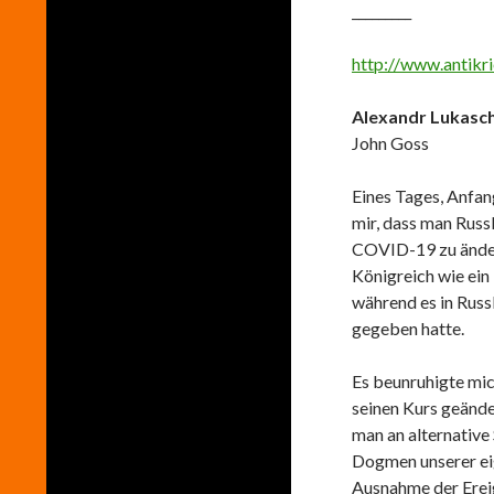
_________
http://www.antikr
Alexandr Lukasch
John Goss
Eines Tages, Anfang
mir, dass man Russl
COVID-19 zu ändern
Königreich wie ein
während es in Russ
gegeben hatte.
Es beunruhigte mic
seinen Kurs geände
man an alternativ
Dogmen unserer ei
Ausnahme der Erei