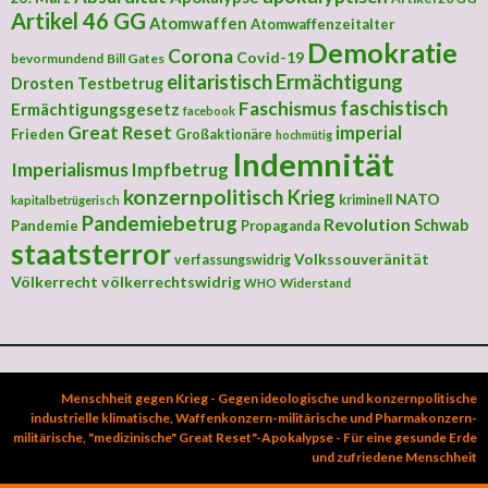
Artikel 46 GG
Atomwaffen
Atomwaffenzeitalter
Demokratie
Corona
Covid-19
bevormundend
Bill Gates
elitaristisch
Ermächtigung
Drosten Testbetrug
faschistisch
Faschismus
Ermächtigungsgesetz
facebook
Great Reset
imperial
Frieden
Großaktionäre
hochmütig
Indemnität
Imperialismus
Impfbetrug
konzernpolitisch
Krieg
NATO
kriminell
kapitalbetrügerisch
Pandemiebetrug
Revolution
Schwab
Pandemie
Propaganda
staatsterror
Volkssouveränität
verfassungswidrig
Völkerrecht
völkerrechtswidrig
Widerstand
WHO
Menschheit gegen Krieg - Gegen ideologische und konzernpolitische
industrielle klimatische, Waffenkonzern-militärische und Pharmakonzern-
militärische, "medizinische" Great Reset"-Apokalypse - Für eine gesunde Erde
und zufriedene Menschheit