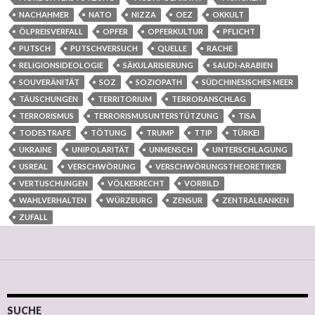
NACHAHMER
NATO
NIZZA
OEZ
OKKULT
ÖLPREISVERFALL
OPFER
OPFERKULTUR
PFLICHT
PUTSCH
PUTSCHVERSUCH
QUELLE
RACHE
RELIGIONSIDEOLOGIE
SÄKULARISIERUNG
SAUDI-ARABIEN
SOUVERÄNITÄT
SOZ
SOZIOPATH
SÜDCHINESISCHES MEER
TÄUSCHUNGEN
TERRITORIUM
TERRORANSCHLAG
TERRORISMUS
TERRORISMUSUNTERSTÜTZUNG
TISA
TODESTRAFE
TÖTUNG
TRUMP
TTIP
TÜRKEI
UKRAINE
UNIPOLARITÄT
UNMENSCH
UNTERSCHLAGUNG
USREAL
VERSCHWÖRUNG
VERSCHWÖRUNGSTHEORETIKER
VERTUSCHUNGEN
VÖLKERRECHT
VORBILD
WAHLVERHALTEN
WÜRZBURG
ZENSUR
ZENTRALBANKEN
ZUFALL
SUCHE