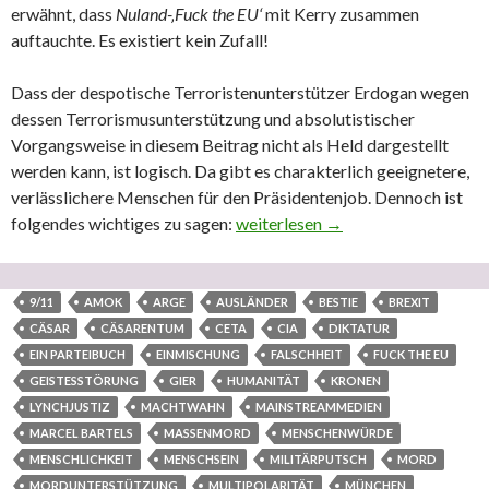
erwähnt, dass
Nuland-‚Fuck the EU‘
mit Kerry zusammen
auftauchte. Es existiert kein Zufall!
Dass der despotische Terroristenunterstützer Erdogan wegen
dessen Terrorismusunterstützung und absolutistischer
Vorgangsweise in diesem Beitrag nicht als Held dargestellt
werden kann, ist logisch. Da gibt es charakterlich geeignetere,
verlässlichere Menschen für den Präsidentenjob. Dennoch ist
folgendes wichtiges zu sagen:
Zum Terroranschlag in Nizza am 14.
weiterlesen
→
9/11
AMOK
ARGE
AUSLÄNDER
BESTIE
BREXIT
CÄSAR
CÄSARENTUM
CETA
CIA
DIKTATUR
EIN PARTEIBUCH
EINMISCHUNG
FALSCHHEIT
FUCK THE EU
GEISTESSTÖRUNG
GIER
HUMANITÄT
KRONEN
LYNCHJUSTIZ
MACHTWAHN
MAINSTREAMMEDIEN
MARCEL BARTELS
MASSENMORD
MENSCHENWÜRDE
MENSCHLICHKEIT
MENSCHSEIN
MILITÄRPUTSCH
MORD
MORDUNTERSTÜTZUNG
MULTIPOLARITÄT
MÜNCHEN