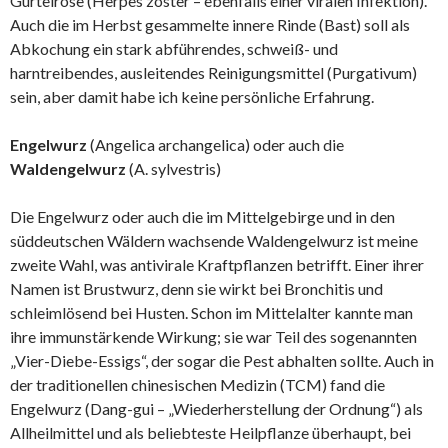
Gürtelrose (Herpes zoster – ebenfalls einer viralen Infektion).
Auch die im Herbst gesammelte innere Rinde (Bast) soll als
Abkochung ein stark abführendes, schweiß- und
harntreibendes, ausleitendes Reinigungsmittel (Purgativum)
sein, aber damit habe ich keine persönliche Erfahrung.
Engelwurz
(Angelica archangelica) oder auch die
Waldengelwurz
(A. sylvestris)
Die Engelwurz oder auch die im Mittelgebirge und in den
süddeutschen Wäldern wachsende Waldengelwurz ist meine
zweite Wahl, was antivirale Kraftpflanzen betrifft. Einer ihrer
Namen ist Brustwurz, denn sie wirkt bei Bronchitis und
schleimlösend bei Husten. Schon im Mittelalter kannte man
ihre immunstärkende Wirkung; sie war Teil des sogenannten
„Vier-Diebe-Essigs“, der sogar die Pest abhalten sollte. Auch in
der traditionellen chinesischen Medizin (TCM) fand die
Engelwurz (Dang-gui – „Wiederherstellung der Ordnung“) als
Allheilmittel und als beliebteste Heilpflanze überhaupt, bei