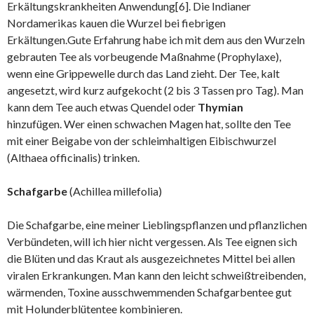
Erkältungskrankheiten Anwendung[6]. Die Indianer
Nordamerikas kauen die Wurzel bei fiebrigen
Erkältungen.Gute Erfahrung habe ich mit dem aus den Wurzeln
gebrauten Tee als vorbeugende Maßnahme (Prophylaxe),
wenn eine Grippewelle durch das Land zieht. Der Tee, kalt
angesetzt, wird kurz aufgekocht (2 bis 3 Tassen pro Tag). Man
kann dem Tee auch etwas Quendel oder
Thymian
hinzufügen. Wer einen schwachen Magen hat, sollte den Tee
mit einer Beigabe von der schleimhaltigen Eibischwurzel
(Althaea officinalis) trinken.
Schafgarbe
(Achillea millefolia)
Die Schafgarbe, eine meiner Lieblingspflanzen und pflanzlichen
Verbündeten, will ich hier nicht vergessen. Als Tee eignen sich
die Blüten und das Kraut als ausgezeichnetes Mittel bei allen
viralen Erkrankungen. Man kann den leicht schweißtreibenden,
wärmenden, Toxine ausschwemmenden Schafgarbentee gut
mit Holunderblütentee kombinieren.