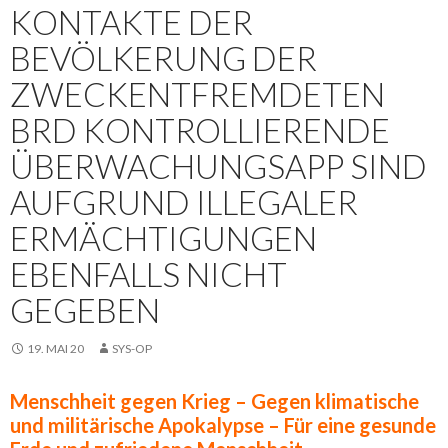
KONTAKTE DER
BEVÖLKERUNG DER
ZWECKENTFREMDETEN
BRD KONTROLLIERENDE
ÜBERWACHUNGSAPP SIND
AUFGRUND ILLEGALER
ERMÄCHTIGUNGEN
EBENFALLS NICHT
GEGEBEN
19. MAI 20
SYS-OP
Menschheit gegen Krieg – Gegen klimatische
und militärische Apokalypse – Für eine gesunde