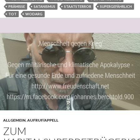
PRÄMISSE
SATANISMUS
STAATSTERROR
SUPERGEFÄHRLICH
TOT
WODARG
ALLGEMEIN
,
AUFRUF/APPELL
ZUM