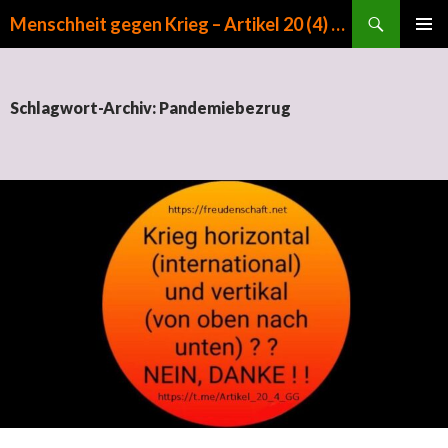
Suchen
Menschheit gegen Krieg – Artikel 20 (4) GG
ZUM INHALT SPRINGEN
PRIMÄR
MENÜ
Schlagwort-Archiv: Pandemiebezrug