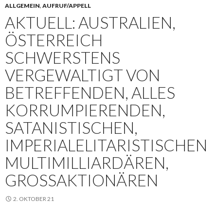
ALLGEMEIN
,
AUFRUF/APPELL
AKTUELL: AUSTRALIEN,
ÖSTERREICH
SCHWERSTENS
VERGEWALTIGT VON
BETREFFENDEN, ALLES
KORRUMPIERENDEN,
SATANISTISCHEN,
IMPERIALELITARISTISCHEN
MULTIMILLIARDÄREN,
GROSSAKTIONÄREN
2. OKTOBER 21