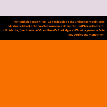
Menschheit gegen Krieg - Gegen ideologische und konzernpolitische
industrielle klimatische, Waffenkonzern-militärische und Pharmakonzern-
militärische, "medizinische" Great Reset"-Apokalypse - Für eine gesunde Erde
und zufriedene Menschheit