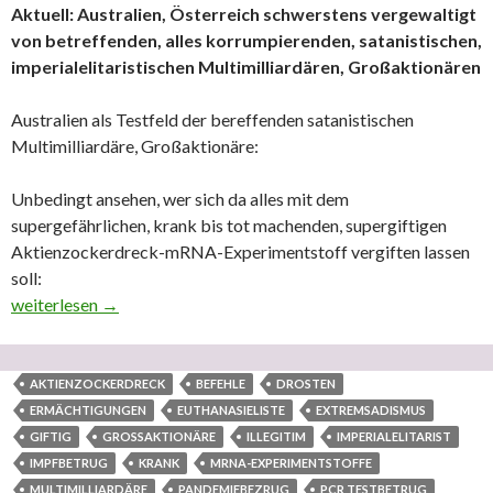
Aktuell: Australien, Österreich schwerstens vergewaltigt
von betreffenden, alles korrumpierenden, satanistischen,
imperialelitaristischen Multimilliardären, Großaktionären
Australien als Testfeld der bereffenden satanistischen
Multimilliardäre, Großaktionäre:
Unbedingt ansehen, wer sich da alles mit dem
supergefährlichen, krank bis tot machenden, supergiftigen
Aktienzockerdreck-mRNA-Experimentstoff vergiften lassen
soll:
Aktuell: Australien, Österreich schwerstens vergewaltigt von bet
weiterlesen
→
AKTIENZOCKERDRECK
BEFEHLE
DROSTEN
ERMÄCHTIGUNGEN
EUTHANASIELISTE
EXTREMSADISMUS
GIFTIG
GROSSAKTIONÄRE
ILLEGITIM
IMPERIALELITARIST
IMPFBETRUG
KRANK
MRNA-EXPERIMENTSTOFFE
MULTIMILLIARDÄRE
PANDEMIEBEZRUG
PCR TESTBETRUG