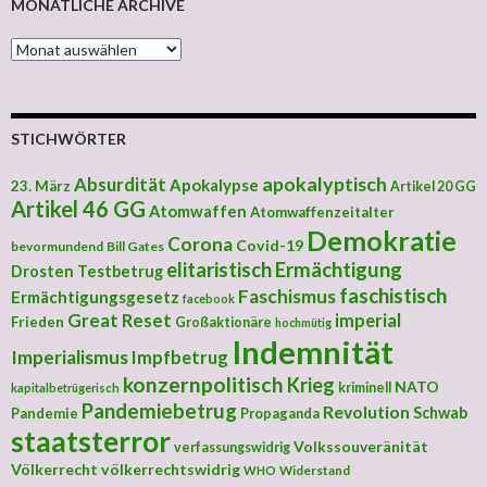
MONATLICHE ARCHIVE
MONATLICHE ARCHIVE
STICHWÖRTER
apokalyptisch
Absurdität
Apokalypse
23. März
Artikel 20 GG
Artikel 46 GG
Atomwaffen
Atomwaffenzeitalter
Demokratie
Corona
Covid-19
bevormundend
Bill Gates
elitaristisch
Ermächtigung
Drosten Testbetrug
faschistisch
Faschismus
Ermächtigungsgesetz
facebook
Great Reset
imperial
Frieden
Großaktionäre
hochmütig
Indemnität
Imperialismus
Impfbetrug
konzernpolitisch
Krieg
NATO
kriminell
kapitalbetrügerisch
Pandemiebetrug
Revolution
Schwab
Pandemie
Propaganda
staatsterror
Volkssouveränität
verfassungswidrig
Völkerrecht
völkerrechtswidrig
Widerstand
WHO