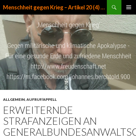
Suchen
Menschheit gegen Krieg – Artikel 20 (4) GG
ZUM INHALT SPRINGEN
PRIMÄR
MENÜ
ALLGEMEIN
,
AUFRUF/APPELL
ERWEITERNDE
STRAFANZEIGEN AN
GENERALBUNDESANWALTS