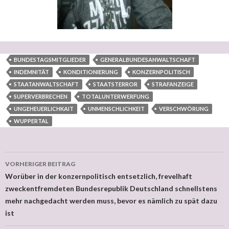
BUNDESTAGSMITGLIEDER
GENERALBUNDESANWALTSCHAFT
INDEMNITÄT
KONDITIONIERUNG
KONZERNPOLITISCH
STAATANWALTSCHAFT
STAATSTERROR
STRAFANZEIGE
SUPERVERBRECHEN
TOTALUNTERWERFUNG
UNGEHEUERLICHKAIT
UNMENSCHLICHKEIT
VERSCHWÖRUNG
WUPPERTAL
VORHERIGER BEITRAG
Beitragsnavigation
Worüber in der konzernpolitisch entsetzlich, frevelhaft
zweckentfremdeten Bundesrepublik Deutschland schnellstens
mehr nachgedacht werden muss, bevor es nämlich zu spät dazu
ist