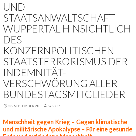
UND
STAATSANWALTSCHAFT
WUPPERTAL HINSICHTLICH
DES
KONZERNPOLITISCHEN
STAATSTERRORISMUS DER
INDEMNITÄT-
VERSCHWÖRUNG ALLER
BUNDESTAGSMITGLIEDER
28. SEPTEMBER 20
SYS-OP
Menschheit gegen Krieg – Gegen klimatische
und militärische Apokalypse – Für eine gesunde