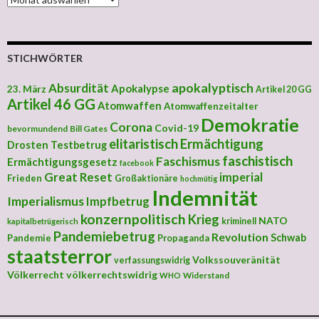
STICHWÖRTER
apokalyptisch
Absurdität
Apokalypse
23. März
Artikel 20 GG
Artikel 46 GG
Atomwaffen
Atomwaffenzeitalter
Demokratie
Corona
Covid-19
bevormundend
Bill Gates
elitaristisch
Ermächtigung
Drosten Testbetrug
faschistisch
Faschismus
Ermächtigungsgesetz
facebook
Great Reset
imperial
Frieden
Großaktionäre
hochmütig
Indemnität
Imperialismus
Impfbetrug
konzernpolitisch
Krieg
NATO
kriminell
kapitalbetrügerisch
Pandemiebetrug
Revolution
Schwab
Pandemie
Propaganda
staatsterror
Volkssouveränität
verfassungswidrig
Völkerrecht
völkerrechtswidrig
Widerstand
WHO