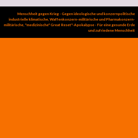
Menschheit gegen Krieg - Gegen ideologische und konzernpolitische
industrielle klimatische, Waffenkonzern-militärische und Pharmakonzern-
militärische, "medizinische" Great Reset"-Apokalypse - Für eine gesunde Erde
und zufriedene Menschheit