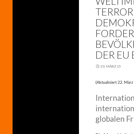
WELTIM
TERRORI
DEMOKR
FORDER
BEVÖLK
DER EU
20. MÄRZ 15
(Aktualisiert 22. März
Internatio
internation
globalen F