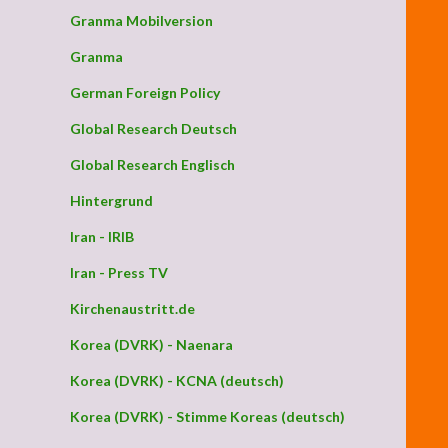
Granma Mobilversion
Granma
German Foreign Policy
Global Research Deutsch
Global Research Englisch
Hintergrund
Iran - IRIB
Iran - Press TV
Kirchenaustritt.de
dem Zusammenbruch – das EU-System könnte ebenfalls zusammenbrec
Korea (DVRK) - Naenara
Korea (DVRK) - KCNA (deutsch)
Korea (DVRK) - Stimme Koreas (deutsch)