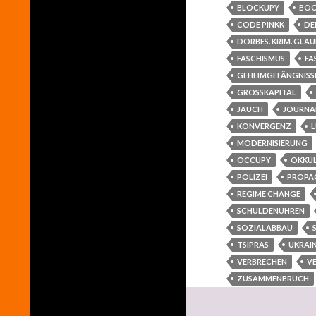
BLOCKUPY
BO
CODE PINKK
DE
DORBES. KRIM. GLA
FASCHISMUS
FA
GEHEIMGEFÄNGNISS
GROSSKAPITAL
JAUCH
JOURNA
KONVERGENZ
MODERNISIERUNG
OCCUPY
OKKUL
POLIZEI
PROPA
REGIME CHANGE
SCHULDENUHREN
SOZIALABBAU
TSIPRAS
UKRAI
VERBRECHEN
V
ZUSAMMENBRUCH