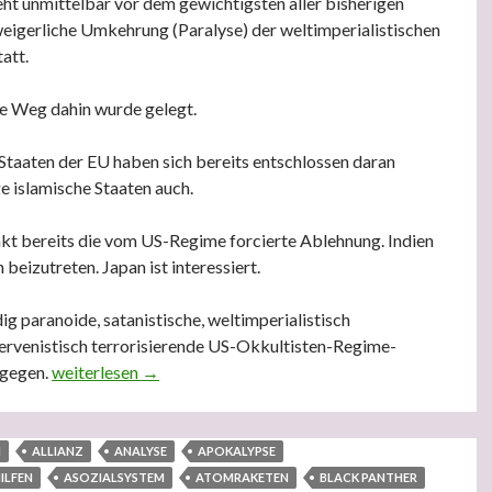
ht unmittelbar vor dem gewichtigsten aller bisherigen
igerliche Umkehrung (Paralyse) der weltimperialistischen
tatt.
e Weg dahin wurde gelegt.
Staaten der EU haben sich bereits entschlossen daran
e islamische Staaten auch.
kt bereits die vom US-Regime forcierte Ablehnung. Indien
beizutreten. Japan ist interessiert.
dig paranoide, satanistische, weltimperialistisch
ntervenistisch terrorisierende US-Okkultisten-Regime-
agegen.
Das despotisch-diktatorische US-‚Empire‘ steht kurz vor 
weiterlesen
→
M
ALLIANZ
ANALYSE
APOKALYPSE
ILFEN
ASOZIALSYSTEM
ATOMRAKETEN
BLACK PANTHER