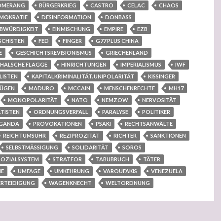
OMERANG
BÜRGERKRIEG
CASTRO
CELAC
CHAOS
MOKRATIE
DESINFORMATION
DONBASS
UBWÜRDIGKEIT
EINMISCHUNG
EMPIRE
EZB
SCHISTEN
FED
FINGER
G77 PLUS CHINA
E
GESCHICHTSREVISIONISMUS
GRIECHENLAND
HALSCHE FLAGGE
HINRICHTUNGEN
IMPERIALISMUS
IWF
LISTEN
KAPITALKRIMINALITÄT. UNIPOLARITÄT
KISSINGER
LÜGEN
MADURO
MCCAIN
MENSCHENRECHTE
MH17
MONOPOLARITÄT
NATO
NEMZOW
NERVOSITÄT
TISTEN
ORDNUNGSVERFALL
PARALYSE
POLITIKER
GANDA
PROVOKATIONEN
PSAKI
RECHTSANWÄLTE
REICHTUMSUHR
REZIPROZITÄT
RICHTER
SANKTIONEN
SELBSTMÄSSIGUNG
SOLIDARITÄT
SOROS
SOZIALSYSTEM
STRATFOR
TABUBRUCH
TÄTER
NE
UMFAGE
UMKEHRUNG
VAROUFAKIS
VENEZUELA
ERTEIDIGUNG
WAGENKNECHT
WELTORDNUNG