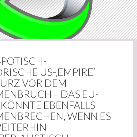
SPOTISCH-
RISCHE US-‚EMPIRE‘
KURZ VOR DEM
ENBRUCH – DAS EU-
 KÖNNTE EBENFALLS
ENBRECHEN, WENN ES
WEITERHIN