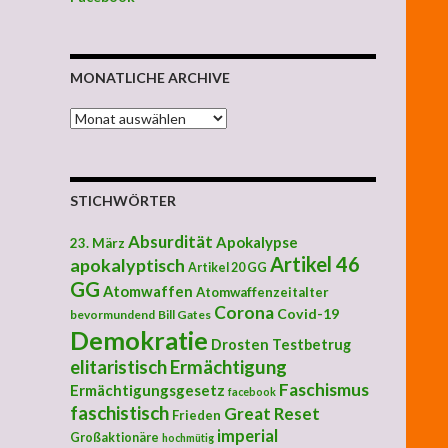
MONATLICHE ARCHIVE
MONATLICHE ARCHIVE
STICHWÖRTER
Absurdität
Apokalypse
23. März
Artikel 46
apokalyptisch
Artikel 20 GG
GG
Atomwaffen
Atomwaffenzeitalter
Corona
Covid-19
bevormundend
Bill Gates
Demokratie
Drosten Testbetrug
elitaristisch
Ermächtigung
Faschismus
Ermächtigungsgesetz
facebook
faschistisch
Great Reset
Frieden
imperial
Großaktionäre
hochmütig