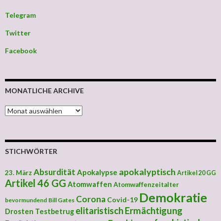
Telegram
Twitter
Facebook
MONATLICHE ARCHIVE
MONATLICHE ARCHIVE
STICHWÖRTER
apokalyptisch
Absurdität
Apokalypse
23. März
Artikel 20 GG
Artikel 46 GG
Atomwaffen
Atomwaffenzeitalter
Demokratie
Corona
Covid-19
bevormundend
Bill Gates
elitaristisch
Ermächtigung
Drosten Testbetrug