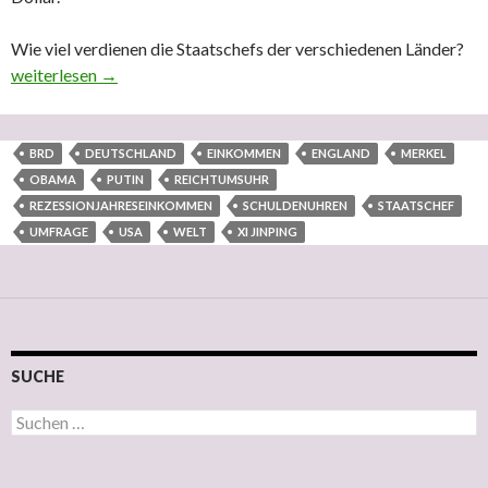
Wie viel verdienen die Staatschefs der verschiedenen Länder?
Top 10 der bestverdienenden Staatschefs – Reichtumsuhr Deuts
weiterlesen
→
BRD
DEUTSCHLAND
EINKOMMEN
ENGLAND
MERKEL
OBAMA
PUTIN
REICHTUMSUHR
REZESSIONJAHRESEINKOMMEN
SCHULDENUHREN
STAATSCHEF
UMFRAGE
USA
WELT
XI JINPING
SUCHE
Suchen nach: