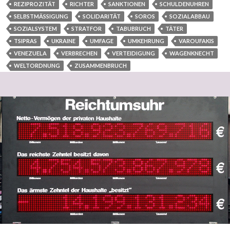
REZIPROZITÄT
RICHTER
SANKTIONEN
SCHULDENUHREN
SELBSTMÄSSIGUNG
SOLIDARITÄT
SOROS
SOZIALABBAU
SOZIALSYSTEM
STRATFOR
TABUBRUCH
TÄTER
TSIPRAS
UKRAINE
UMFAGE
UMKEHRUNG
VAROUFAKIS
VENEZUELA
VERBRECHEN
VERTEIDIGUNG
WAGENKNECHT
WELTORDNUNG
ZUSAMMENBRUCH