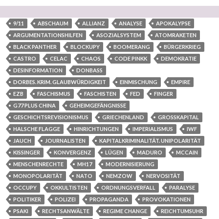
9/11
ABSCHAUM
ALLIANZ
ANALYSE
APOKALYPSE
ARGUMENTATIONSHILFEN
ASOZIALSYSTEM
ATOMRAKETEN
BLACK PANTHER
BLOCKUPY
BOOMERANG
BÜRGERKRIEG
CASTRO
CELAC
CHAOS
CODE PINKK
DEMOKRATIE
DESINFORMATION
DONBASS
DORBES. KRIM. GLAUBWÜRDIGKEIT
EINMISCHUNG
EMPIRE
EZB
FASCHISMUS
FASCHISTEN
FED
FINGER
G77 PLUS CHINA
GEHEIMGEFÄNGNISSE
GESCHICHTSREVISIONISMUS
GRIECHENLAND
GROSSKAPITAL
HALSCHE FLAGGE
HINRICHTUNGEN
IMPERIALISMUS
IWF
JAUCH
JOURNALISTEN
KAPITALKRIMINALITÄT. UNIPOLARITÄT
KISSINGER
KONVERGENZ
LÜGEN
MADURO
MCCAIN
MENSCHENRECHTE
MH17
MODERNISIERUNG
MONOPOLARITÄT
NATO
NEMZOW
NERVOSITÄT
OCCUPY
OKKULTISTEN
ORDNUNGSVERFALL
PARALYSE
POLITIKER
POLIZEI
PROPAGANDA
PROVOKATIONEN
PSAKI
RECHTSANWÄLTE
REGIME CHANGE
REICHTUMSUHR