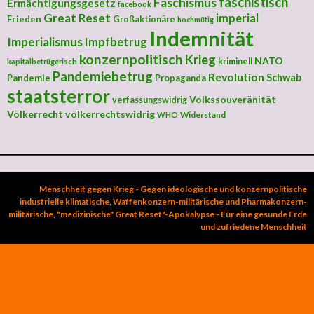
faschistisch
Faschismus
Ermächtigungsgesetz
facebook
Great Reset
imperial
Frieden
Großaktionäre
hochmütig
Indemnität
Imperialismus
Impfbetrug
konzernpolitisch
Krieg
NATO
kriminell
kapitalbetrügerisch
Pandemiebetrug
Revolution
Schwab
Pandemie
Propaganda
staatsterror
Volkssouveränität
verfassungswidrig
Völkerrecht
völkerrechtswidrig
Widerstand
WHO
Menschheit gegen Krieg - Gegen ideologische und konzernpolitische
industrielle klimatische, Waffenkonzern-militärische und Pharmakonzern-
militärische, "medizinische" Great Reset"-Apokalypse - Für eine gesunde Erde
und zufriedene Menschheit