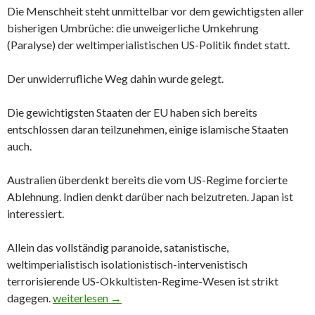
Die Menschheit steht unmittelbar vor dem gewichtigsten aller
bisherigen Umbrüche: die unweigerliche Umkehrung
(Paralyse) der weltimperialistischen US-Politik findet statt.
Der unwiderrufliche Weg dahin wurde gelegt.
Die gewichtigsten Staaten der EU haben sich bereits
entschlossen daran teilzunehmen, einige islamische Staaten
auch.
Australien überdenkt bereits die vom US-Regime forcierte
Ablehnung. Indien denkt darüber nach beizutreten. Japan ist
interessiert.
Allein das vollständig paranoide, satanistische,
weltimperialistisch isolationistisch-intervenistisch
terrorisierende US-Okkultisten-Regime-Wesen ist strikt
dagegen.
Das despotisch-diktatorische US-‚Empire‘ steht kurz 
weiterlesen
→