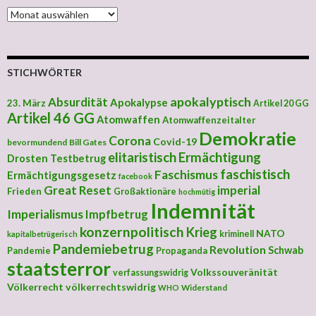
MONATLICHE ARCHIVE
STICHWÖRTER
apokalyptisch
Absurdität
Apokalypse
23. März
Artikel 20 GG
Artikel 46 GG
Atomwaffen
Atomwaffenzeitalter
Demokratie
Corona
Covid-19
bevormundend
Bill Gates
elitaristisch
Ermächtigung
Drosten Testbetrug
faschistisch
Faschismus
Ermächtigungsgesetz
facebook
Great Reset
imperial
Frieden
Großaktionäre
hochmütig
Indemnität
Imperialismus
Impfbetrug
konzernpolitisch
Krieg
NATO
kriminell
kapitalbetrügerisch
Pandemiebetrug
Revolution
Schwab
Pandemie
Propaganda
staatsterror
Volkssouveränität
verfassungswidrig
Völkerrecht
völkerrechtswidrig
Widerstand
WHO