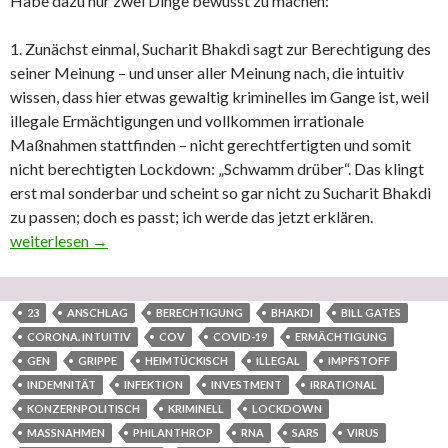
Habe dazu nur zwei Dinge bewusst zu machen:
1. Zunächst einmal, Sucharit Bhakdi sagt zur Berechtigung des
seiner Meinung – und unser aller Meinung nach, die intuitiv
wissen, dass hier etwas gewaltig kriminelles im Gange ist, weil
illegale Ermächtigungen und vollkommen irrationale
Maßnahmen stattfinden – nicht gerechtfertigten und somit
nicht berechtigten Lockdown: „Schwamm drüber“. Das klingt
erst mal sonderbar und scheint so gar nicht zu Sucharit Bhakdi
zu passen; doch es passt; ich werde das jetzt erklären.
Heimtückischer RNA-Impfanschlag auf die Menschheit geplant 
weiterlesen
→
23
ANSCHLAG
BERECHTIGUNG
BHAKDI
BILL GATES
CORONA. INTUITIV
COV
COVID-19
ERMÄCHTIGUNG
GEN
GRIPPE
HEIMTÜCKISCH
ILLEGAL
IMPFSTOFF
INDEMNITÄT
INFEKTION
INVESTMENT
IRRATIONAL
KONZERNPOLITISCH
KRIMINELL
LOCKDOWN
MASSNAHMEN
PHILANTHROP
RNA
SARS
VIRUS