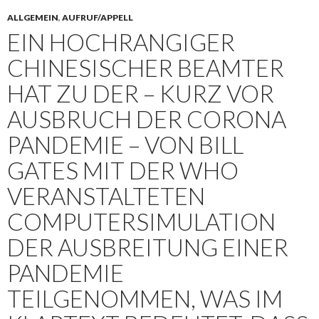
ALLGEMEIN
,
AUFRUF/APPELL
EIN HOCHRANGIGER
CHINESISCHER BEAMTER
HAT ZU DER – KURZ VOR
AUSBRUCH DER CORONA
PANDEMIE – VON BILL
GATES MIT DER WHO
VERANSTALTETEN
COMPUTERSIMULATION
DER AUSBREITUNG EINER
PANDEMIE
TEILGENOMMEN, WAS IM