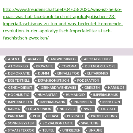
http://www.freudenschaft.net/04/03/2020/was-ist-heiko-
maas-was-hat-facebook-brd-mit-apokalyptischen-23-
imperialfaschismus-zu-tun-und-was-bedeutet-kommende-
revolution-in-der-apokalyptisch-imperialelitaristisch-
faschistisch-zwecken/
AGENT
ANALYSE
ANGRIFFSKRIEG
APOKALYPTIKER
ATOMKRIEG
BIOWAFFE
CORONA
DEFENDER EUROPE
DEMOKRATIE
DUMM
EINFALLSTOR
ELITARISMUS
EXISTENTIELL
EXPANSIONISTISCH
FÖDERATION
GEHEIMDIENST
GERHARD WISNEWSKI
GRENZEN
HARMLOS
HOCHMÜTIG
HUMANITÄR
HUMANOID
IMPERIALISMUS
IMPERIALISTEN
IMPERIALWAHN
INDEMNITÄT
INFEKTION
KARMA
LÜGEN-UNION
NUOVISO
NWO
ODYSSEE
PANDEMIE
PFUI
PHASE
PHYSISCH
PROPHEZEIUNG
SONNENSYSTEM
SOZIALKONTAKTE
SPALTUNG
STAATSTERROR
TEUFEL
UNFRIEDEN
UNRUHE