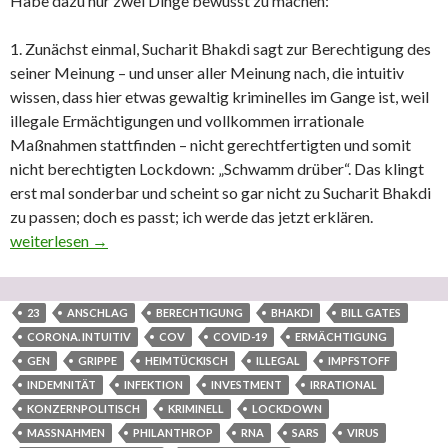
Habe dazu nur zwei Dinge bewusst zu machen:
1. Zunächst einmal, Sucharit Bhakdi sagt zur Berechtigung des
seiner Meinung – und unser aller Meinung nach, die intuitiv
wissen, dass hier etwas gewaltig kriminelles im Gange ist, weil
illegale Ermächtigungen und vollkommen irrationale
Maßnahmen stattfinden – nicht gerechtfertigten und somit
nicht berechtigten Lockdown: „Schwamm drüber“. Das klingt
erst mal sonderbar und scheint so gar nicht zu Sucharit Bhakdi
zu passen; doch es passt; ich werde das jetzt erklären.
Heimtückischer RNA-Impfanschlag auf die Menschheit geplant 
weiterlesen
→
23
ANSCHLAG
BERECHTIGUNG
BHAKDI
BILL GATES
CORONA. INTUITIV
COV
COVID-19
ERMÄCHTIGUNG
GEN
GRIPPE
HEIMTÜCKISCH
ILLEGAL
IMPFSTOFF
INDEMNITÄT
INFEKTION
INVESTMENT
IRRATIONAL
KONZERNPOLITISCH
KRIMINELL
LOCKDOWN
MASSNAHMEN
PHILANTHROP
RNA
SARS
VIRUS