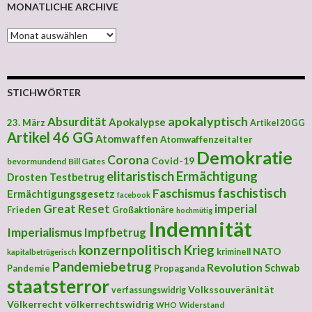
MONATLICHE ARCHIVE
MONATLICHE ARCHIVE
STICHWÖRTER
apokalyptisch
Absurdität
Apokalypse
23. März
Artikel 20 GG
Artikel 46 GG
Atomwaffen
Atomwaffenzeitalter
Demokratie
Corona
Covid-19
bevormundend
Bill Gates
elitaristisch
Ermächtigung
Drosten Testbetrug
faschistisch
Faschismus
Ermächtigungsgesetz
facebook
Great Reset
imperial
Frieden
Großaktionäre
hochmütig
Indemnität
Imperialismus
Impfbetrug
konzernpolitisch
Krieg
NATO
kriminell
kapitalbetrügerisch
Pandemiebetrug
Revolution
Schwab
Pandemie
Propaganda
staatsterror
Volkssouveränität
verfassungswidrig
Völkerrecht
völkerrechtswidrig
Widerstand
WHO