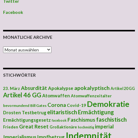
Twitter
Facebook
MONATLICHE ARCHIVE
MONATLICHE ARCHIVE
STICHWÖRTER
apokalyptisch
Absurdität
Apokalypse
23. März
Artikel 20 GG
Artikel 46 GG
Atomwaffen
Atomwaffenzeitalter
Demokratie
Corona
Covid-19
bevormundend
Bill Gates
elitaristisch
Ermächtigung
Drosten Testbetrug
faschistisch
Faschismus
Ermächtigungsgesetz
facebook
Great Reset
imperial
Frieden
Großaktionäre
hochmütig
Indemnität
Imperialismus
Impfbetrug