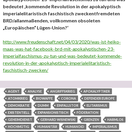
bedeutet ‚kommende Revolution in der apokalyptisch
imperialelitaristisch faschistisch zweckentfremdeten
BRD/allanmaßenden, vollkommen obsoleten
„Europäischen“ Lügen-Union?‘
http://www.freudenschaft.net/04/03/2020/was-ist-heiko-
maas-was-hat-facebook-brd-mit-apokalyptischen-23-
imperialfaschismus-zu-tun-und-was-bedeutet-kommende-
revolution-in-der-apokalyptisch-imperialelitaristisch-
faschistisch-zwecken/
AGENT
ANALYSE
ANGRIFFSKRIEG
APOKALYPTIKER
ATOMKRIEG
BIOWAFFE
CORONA
DEFENDER EUROPE
DEMOKRATIE
DUMM
EINFALLSTOR
ELITARISMUS
EXISTENTIELL
EXPANSIONISTISCH
FÖDERATION
GEHEIMDIENST
GERHARD WISNEWSKI
GRENZEN
HARMLOS
HOCHMÜTIG
HUMANITÄR
HUMANOID
IMPERIALISMUS