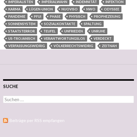
IMPERIALISTEN
IMPERIALWAHN
INDEMNITÄT
INFEKTION
KARMA
LÜGEN-UNION
NUOVISO
NWO
ODYSSEE
PANDEMIE
PFUI
PHASE
PHYSISCH
PROPHEZEIUNG
SONNENSYSTEM
SOZIALKONTAKTE
SPALTUNG
STAATSTERROR
TEUFEL
UNFRIEDEN
UNRUHE
US-TROJANISCH
VERANTWORTUNGSLOS
VERDECKT
VERFASSUNGSWIDRIG
VÖLKERRECHTSWIDRIG
ZEITNAH
SUCHE
Suchen nach:
Beiträge per RSS empfangen