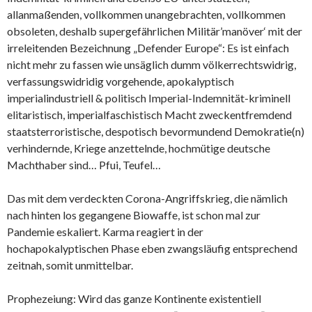
allanmaßenden, vollkommen unangebrachten, vollkommen
obsoleten, deshalb supergefährlichen Militär’manöver‘ mit der
irreleitenden Bezeichnung „Defender Europe“: Es ist einfach
nicht mehr zu fassen wie unsäglich dumm völkerrechtswidrig,
verfassungswidridig vorgehende, apokalyptisch
imperialindustriell & politisch Imperial-Indemnität-kriminell
elitaristisch, imperialfaschistisch Macht zweckentfremdend
staatsterroristische, despotisch bevormundend Demokratie(n)
verhindernde, Kriege anzettelnde, hochmütige deutsche
Machthaber sind… Pfui, Teufel…
Das mit dem verdeckten Corona-Angriffskrieg, die nämlich
nach hinten los gegangene Biowaffe, ist schon mal zur
Pandemie eskaliert. Karma reagiert in der
hochapokalyptischen Phase eben zwangsläufig entsprechend
zeitnah, somit unmittelbar.
Prophezeiung: Wird das ganze Kontinente existentiell