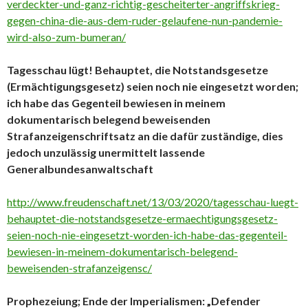
verdeckter-und-ganz-richtig-gescheiterter-angriffskrieg-
gegen-china-die-aus-dem-ruder-gelaufene-nun-pandemie-
wird-also-zum-bumeran/
Tagesschau lügt! Behauptet, die Notstandsgesetze
(Ermächtigungsgesetz) seien noch nie eingesetzt worden;
ich habe das Gegenteil bewiesen in meinem
dokumentarisch belegend beweisenden
Strafanzeigenschriftsatz an die dafür zuständige, dies
jedoch unzulässig unermittelt lassende
Generalbundesanwaltschaft
http://www.freudenschaft.net/13/03/2020/tagesschau-luegt-
behauptet-die-notstandsgesetze-ermaechtigungsgesetz-
seien-noch-nie-eingesetzt-worden-ich-habe-das-gegenteil-
bewiesen-in-meinem-dokumentarisch-belegend-
beweisenden-strafanzeigensc/
Prophezeiung; Ende der Imperialismen: „Defender