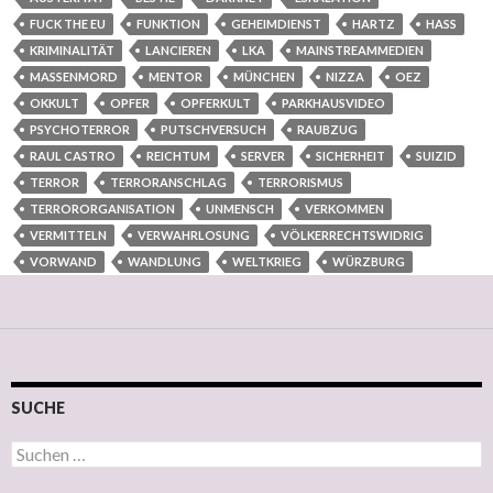
FUCK THE EU
FUNKTION
GEHEIMDIENST
HARTZ
HASS
KRIMINALITÄT
LANCIEREN
LKA
MAINSTREAMMEDIEN
MASSENMORD
MENTOR
MÜNCHEN
NIZZA
OEZ
OKKULT
OPFER
OPFERKULT
PARKHAUSVIDEO
PSYCHOTERROR
PUTSCHVERSUCH
RAUBZUG
RAUL CASTRO
REICHTUM
SERVER
SICHERHEIT
SUIZID
TERROR
TERRORANSCHLAG
TERRORISMUS
TERRORORGANISATION
UNMENSCH
VERKOMMEN
VERMITTELN
VERWAHRLOSUNG
VÖLKERRECHTSWIDRIG
VORWAND
WANDLUNG
WELTKRIEG
WÜRZBURG
SUCHE
Suchen nach: