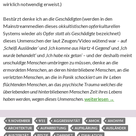
wirklich notwendig erweist.)
Bestürzt denke ich an
die Geschädigten
(werden in den
Mainstreammedien dieses
okkultistischen opferkulturellen
Systems wieder
als Opfer statt als Geschädigte
bezeichnet)
dieses Unmenschen der laut Zeugen/Video wütend war – auf
‚
Scheiß Ausländer‘
und ‚
Ich komme aus Hartz 4 Gegend‘
und
‚Ich
wurde behandelt‘
und
‚Ich habe nix getan‘
– und der deshalb meint
unschuldige Menschen umbringen
zu müssen, denke an die
ermordeten Menschen
, an deren
hinterbliebene Menschen
, an die
verletzten Menschen
, an die
in Panik
schockiert um ihr Leben
flüchtenden Menschen
, an das
psychische Trauma welches die
überlebenden und hinterbliebenen Menschen Zeit ihres Lebens
haben werden, wegen dieses Unmenschen
.
Nichts ist wie es schein
weiterlesen
→
9. NOVEMBER
9/11
AGGRESSIVITÄT
AMOK
ANONYM
ARCHITEKTUR
AUFARBEITUNG
AUFKLÄRUNG
AUSLÄNDER
AUSTERITÄT
BESTIE
DARKNET
ESKALATION