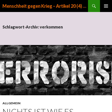
Suchen
Menschheit gegen Krieg – Artikel 20 (4) GG
ZUM INHALT SPRINGEN
PRIMÄR
MENÜ
Schlagwort-Archiv: verkommen
ALLGEMEIN
NICHTS IST WIE ES