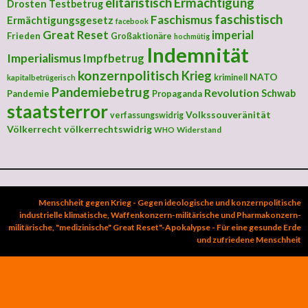
elitaristisch
Ermächtigung
Drosten Testbetrug
faschistisch
Faschismus
Ermächtigungsgesetz
facebook
Great Reset
imperial
Frieden
Großaktionäre
hochmütig
Indemnität
Imperialismus
Impfbetrug
konzernpolitisch
Krieg
NATO
kriminell
kapitalbetrügerisch
Pandemiebetrug
Revolution
Schwab
Pandemie
Propaganda
staatsterror
Volkssouveränität
verfassungswidrig
Völkerrecht
völkerrechtswidrig
Widerstand
WHO
Menschheit gegen Krieg - Gegen ideologische und konzernpolitische
industrielle klimatische, Waffenkonzern-militärische und Pharmakonzern-
militärische, "medizinische" Great Reset"-Apokalypse - Für eine gesunde Erde
und zufriedene Menschheit